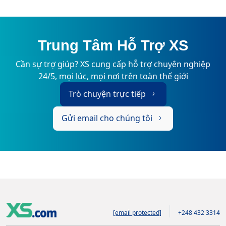
Trung Tâm Hỗ Trợ XS
Cần sự trợ giúp? XS cung cấp hỗ trợ chuyên nghiệp
24/5, mọi lúc, mọi nơi trên toàn thế giới
Trò chuyện trực tiếp
Gửi email cho chúng tôi
[email protected]
+248 432 3314