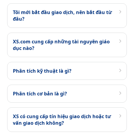
Tôi mới bắt đầu giao dịch, nên bắt đầu từ
đâu?
XS.com cung cấp những tài nguyên giáo
dục nào?
Phân tích kỹ thuật là gì?
Phân tích cơ bản là gì?
XS có cung cấp tín hiệu giao dịch hoặc tư
vấn giao dịch không?