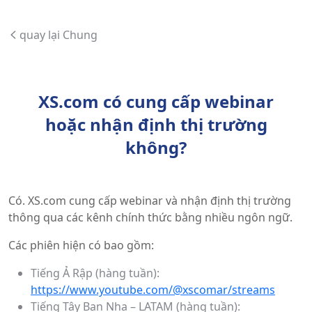
quay lại Chung
XS.com có cung cấp webinar
hoặc nhận định thị trường
không?
Có. XS.com cung cấp webinar và nhận định thị trường
thông qua các kênh chính thức bằng nhiều ngôn ngữ.
Các phiên hiện có bao gồm:
Tiếng Ả Rập (hàng tuần):
https://www.youtube.com/@xscomar/streams
Tiếng Tây Ban Nha – LATAM (hàng tuần):