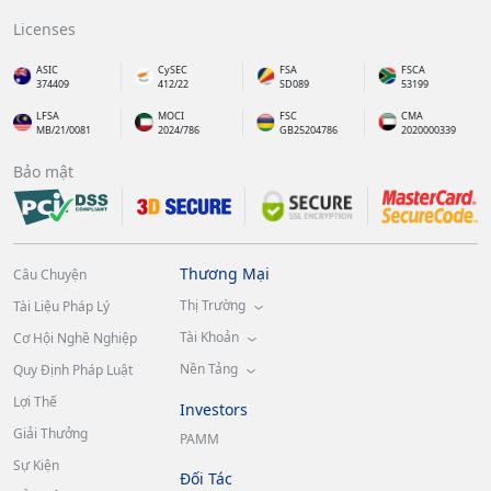
Licenses
ASIC
CySEC
FSA
FSCA
374409
412/22
SD089
53199
LFSA
MOCI
FSC
CMA
MB/21/0081
2024/786
GB25204786
2020000339
Bảo mật
Thương Mại
Câu Chuyện
Thị Trường
Tài Liệu Pháp Lý
Tài Khoản
Cơ Hội Nghề Nghiệp
Nền Tảng
Quy Định Pháp Luật
Lợi Thế
Investors
Giải Thưởng
PAMM
Sự Kiện
Đối Tác