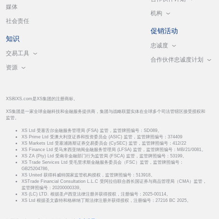
媒体
机构
社会责任
促销活动
知识
忠诚度
交易工具
合作伙伴忠诚度计划
资源
XS和XS.com是XS集团的注册商标。
XS集团是一家全球金融科技和金融服务提供商，集团与战略联盟实体在全球多个司法管辖区接受授权和
监管。
XS Ltd 受塞舌尔金融服务管理局 (FSA) 监管，监管牌照编号：SD089。
XS Prime Ltd 受澳大利亚证券和投资委员会 (ASIC) 监管，监管牌照编号：374409
XS Markets Ltd 受塞浦路斯证券交易委员会 (CySEC) 监管，监管牌照编号：412/22
XS Finance Ltd 受马来西亚纳闽金融服务管理局 (LFSA) 监管，监管牌照编号：MB/21/0081。
XS ZA (Pty) Ltd 受南非金融部门行为监管局 (FSCA) 监管，监管牌照编号：53199。
XS Trade Services Ltd 受毛里求斯金融服务委员会（FSC）监管，监管牌照编号：
GB25204786。
XS United 获得科威特国家监管机构授权，监管牌照编号：513918。
XSTrade Financial Consultation L.L.C 受阿拉伯联合酋长国证券与商品管理局（CMA）监管，
监管牌照编号：20200000339。
XS (LC) LTD. 根据圣卢西亚法律注册并获得授权，注册编号：2025-00114。
XS Ltd 根据圣文森特和格林纳丁斯法律注册并获得授权，注册编号：27216 BC 2025。