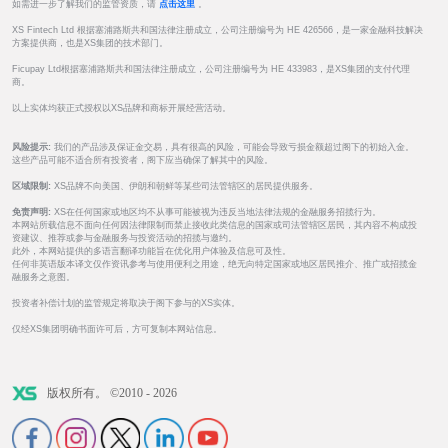
如需进一步了解我们的监管资质，请
点击这里
。
XS Fintech Ltd 根据塞浦路斯共和国法律注册成立，公司注册编号为 HE 426566，是一家金融科技解决
方案提供商，也是XS集团的技术部门。
Ficupay Ltd根据塞浦路斯共和国法律注册成立，公司注册编号为 HE 433983，是XS集团的支付代理
商。
以上实体均获正式授权以XS品牌和商标开展经营活动。
风险提示:
我们的产品涉及保证金交易，具有很高的风险，可能会导致亏损金额超过阁下的初始入金。
这些产品可能不适合所有投资者，阁下应当确保了解其中的风险。
区域限制:
XS品牌不向美国、伊朗和朝鲜等某些司法管辖区的居民提供服务。
免责声明:
XS在任何国家或地区均不从事可能被视为违反当地法律法规的金融服务招揽行为。
本网站所载信息不面向任何因法律限制而禁止接收此类信息的国家或司法管辖区居民，其内容不构成投
资建议、推荐或参与金融服务与投资活动的招揽与邀约。
此外，本网站提供的多语言翻译功能旨在优化用户体验及信息可及性。
任何非英语版本译文仅作资讯参考与使用便利之用途，绝无向特定国家或地区居民推介、推广或招揽金
融服务之意图。
投资者补偿计划的监管规定将取决于阁下参与的XS实体。
仅经XS集团明确书面许可后，方可复制本网站信息。
版权所有。 ©2010 - 2026