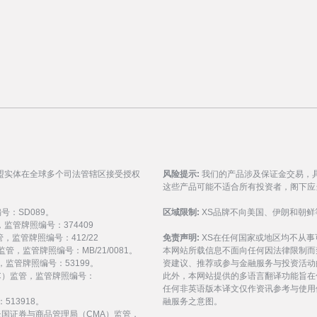
盟实体在全球多个司法管辖区接受授权
风险提示:
我们的产品涉及保证金交易，
这些产品可能不适合所有投资者，阁下应
编号：SD089。
区域限制:
XS品牌不向美国、伊朗和朝鲜
监管，监管牌照编号：374409
 监管，监管牌照编号：412/22
免责声明:
XS在任何国家或地区均不从
) 监管，监管牌照编号：MB/21/0081。
本网站所载信息不面向任何因法律限制而
 监管，监管牌照编号：53199。
资建议、推荐或参与金融服务与投资活动
会（FSC）监管，监管牌照编号：
此外，本网站提供的多语言翻译功能旨在
任何非英语版本译文仅作资讯参考与使用
513918。
融服务之意图。
受阿拉伯联合酋长国证券与商品管理局（CMA）监管，