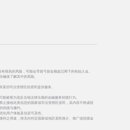
具有很高的风险，可能会导致亏损金额超过阁下的初始入金。
当确保了解其中的风险。
等某些司法管辖区的居民提供服务。
事可能被视为违反当地法律法规的金融服务招揽行为。
禁止接收此类信息的国家或司法管辖区居民，其内容不构成投
的招揽与邀约。
优化用户体验及信息可及性。
便利之用途，绝无向特定国家或地区居民推介、推广或招揽金