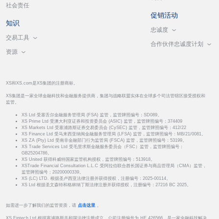
社会责任
促销活动
知识
忠诚度
交易工具
合作伙伴忠诚度计划
资源
XS和XS.com是XS集团的注册商标。
XS集团是一家全球金融科技和金融服务提供商，集团与战略联盟实体在全球多个司法管辖区接受授权和
监管。
XS Ltd 受塞舌尔金融服务管理局 (FSA) 监管，监管牌照编号：SD089。
XS Prime Ltd 受澳大利亚证券和投资委员会 (ASIC) 监管，监管牌照编号：374409
XS Markets Ltd 受塞浦路斯证券交易委员会 (CySEC) 监管，监管牌照编号：412/22
XS Finance Ltd 受马来西亚纳闽金融服务管理局 (LFSA) 监管，监管牌照编号：MB/21/0081。
XS ZA (Pty) Ltd 受南非金融部门行为监管局 (FSCA) 监管，监管牌照编号：53199。
XS Trade Services Ltd 受毛里求斯金融服务委员会（FSC）监管，监管牌照编号：
GB25204786。
XS United 获得科威特国家监管机构授权，监管牌照编号：513918。
XSTrade Financial Consultation L.L.C 受阿拉伯联合酋长国证券与商品管理局（CMA）监管，
监管牌照编号：20200000339。
XS (LC) LTD. 根据圣卢西亚法律注册并获得授权，注册编号：2025-00114。
XS Ltd 根据圣文森特和格林纳丁斯法律注册并获得授权，注册编号：27216 BC 2025。
如需进一步了解我们的监管资质，请
点击这里
。
XS Fintech Ltd 根据塞浦路斯共和国法律注册成立，公司注册编号为 HE 426566，是一家金融科技解决