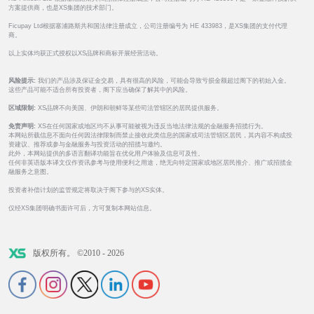
方案提供商，也是XS集团的技术部门。
Ficupay Ltd根据塞浦路斯共和国法律注册成立，公司注册编号为 HE 433983，是XS集团的支付代理
商。
以上实体均获正式授权以XS品牌和商标开展经营活动。
风险提示:
我们的产品涉及保证金交易，具有很高的风险，可能会导致亏损金额超过阁下的初始入金。
这些产品可能不适合所有投资者，阁下应当确保了解其中的风险。
区域限制:
XS品牌不向美国、伊朗和朝鲜等某些司法管辖区的居民提供服务。
免责声明:
XS在任何国家或地区均不从事可能被视为违反当地法律法规的金融服务招揽行为。
本网站所载信息不面向任何因法律限制而禁止接收此类信息的国家或司法管辖区居民，其内容不构成投
资建议、推荐或参与金融服务与投资活动的招揽与邀约。
此外，本网站提供的多语言翻译功能旨在优化用户体验及信息可及性。
任何非英语版本译文仅作资讯参考与使用便利之用途，绝无向特定国家或地区居民推介、推广或招揽金
融服务之意图。
投资者补偿计划的监管规定将取决于阁下参与的XS实体。
仅经XS集团明确书面许可后，方可复制本网站信息。
版权所有。 ©2010 - 2026