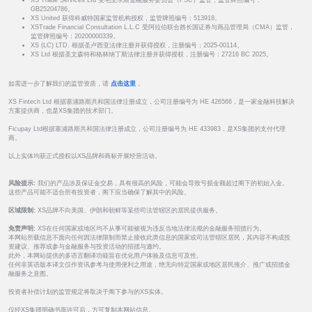
XS Trade Services Ltd 受毛里求斯金融服务委员会（FSC）监管，监管牌照编号：
GB25204786。
XS United 获得科威特国家监管机构授权，监管牌照编号：513918。
XSTrade Financial Consultation L.L.C 受阿拉伯联合酋长国证券与商品管理局（CMA）监管，
监管牌照编号：20200000339。
XS (LC) LTD. 根据圣卢西亚法律注册并获得授权，注册编号：2025-00114。
XS Ltd 根据圣文森特和格林纳丁斯法律注册并获得授权，注册编号：27216 BC 2025。
如需进一步了解我们的监管资质，请
点击这里
。
XS Fintech Ltd 根据塞浦路斯共和国法律注册成立，公司注册编号为 HE 426566，是一家金融科技解决
方案提供商，也是XS集团的技术部门。
Ficupay Ltd根据塞浦路斯共和国法律注册成立，公司注册编号为 HE 433983，是XS集团的支付代理
商。
以上实体均获正式授权以XS品牌和商标开展经营活动。
风险提示:
我们的产品涉及保证金交易，具有很高的风险，可能会导致亏损金额超过阁下的初始入金。
这些产品可能不适合所有投资者，阁下应当确保了解其中的风险。
区域限制:
XS品牌不向美国、伊朗和朝鲜等某些司法管辖区的居民提供服务。
免责声明:
XS在任何国家或地区均不从事可能被视为违反当地法律法规的金融服务招揽行为。
本网站所载信息不面向任何因法律限制而禁止接收此类信息的国家或司法管辖区居民，其内容不构成投
资建议、推荐或参与金融服务与投资活动的招揽与邀约。
此外，本网站提供的多语言翻译功能旨在优化用户体验及信息可及性。
任何非英语版本译文仅作资讯参考与使用便利之用途，绝无向特定国家或地区居民推介、推广或招揽金
融服务之意图。
投资者补偿计划的监管规定将取决于阁下参与的XS实体。
仅经XS集团明确书面许可后，方可复制本网站信息。