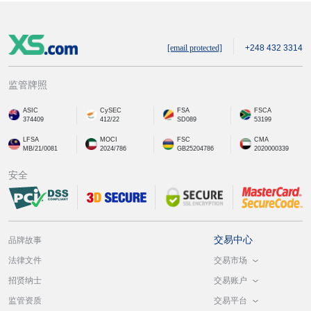
[email protected]
+248 432 3314
监管牌照
ASIC
CySEC
FSA
FSCA
374409
412/22
SD089
53199
LFSA
MOCI
FSC
CMA
MB/21/0081
2024/786
GB25204786
2020000339
安全
交易中心
品牌故事
交易市场
法律文件
交易账户
招贤纳士
交易平台
监管资质