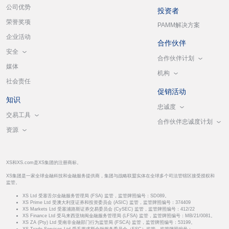
公司优势
投资者
荣誉奖项
PAMM解决方案
企业活动
合作伙伴
安全
合作伙伴计划
媒体
机构
社会责任
促销活动
知识
忠诚度
交易工具
合作伙伴忠诚度计划
资源
XS和XS.com是XS集团的注册商标。
XS集团是一家全球金融科技和金融服务提供商，集团与战略联盟实体在全球多个司法管辖区接受授权和
监管。
XS Ltd 受塞舌尔金融服务管理局 (FSA) 监管，监管牌照编号：SD089。
XS Prime Ltd 受澳大利亚证券和投资委员会 (ASIC) 监管，监管牌照编号：374409
XS Markets Ltd 受塞浦路斯证券交易委员会 (CySEC) 监管，监管牌照编号：412/22
XS Finance Ltd 受马来西亚纳闽金融服务管理局 (LFSA) 监管，监管牌照编号：MB/21/0081。
XS ZA (Pty) Ltd 受南非金融部门行为监管局 (FSCA) 监管，监管牌照编号：53199。