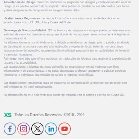
Advertencia de Riesgo:
nuestros productos se negocian con margen y conllevan un alto nivel de
riesgo, y es posible perder todo su capital. Estos productos pueden no ser adecuados para todos,
y debe asegurarse de comprender los riesgos involucrados.
Restricciones Regionales:
La marca XS no ofrece sus servicios a residentes de ciertas
jurisdicciones como EE.UU., Irán y Corea del Norte.
Descargo de Responsabilidad:
XS no lleva a cabo ninguna acción que pueda considerarse una
solicitud de servicios financieros en países donde dichas acciones sean contrarias a la legislación
o normativa local.
La información en este sitio web no está dirigida a residentes de ningún país o jurisdicción donde
su distribución o uso sea contrario a la legislación o regulación local. Además, no constituye
asesoramiento de inversión, recomendación ni solicitud para participar en actividades de inversión
o servicios financieros.
Asimismo, este sitio web ofrece opciones de traducción de idiomas para mejorar la experiencia del
usuario y la accesibilidad.
Las traducciones a idiomas distintos del inglés se proporcionan exclusivamente con fines
informativos y de conveniencia, y no están destinadas a ofrecer, promover o solicitar servicios
financieros a individuos que residan en países o regiones específicas.
Las disposiciones regulatorias para un esquema de compensación al inversor varían según con
qué entidad de XS esté interactuando.
La información en este sitio web solo puede ser copiada con el permiso escrito del Grupo XS.
Todos los Derechos Reservados. ©2010 - 2026