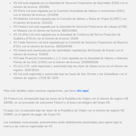
XS Ltd está regulada por la Autoridad de Servicios Financieros de Seychelles (FSA) con el
número de licencia: (SD089).
XS Prime Ltd está regulada por la Comisión Australiana de Valores e Inversiones (ASIC)
con el número de licencia: (374409).
XS Markets Ltd está regulada por la Comisión de Valores y Bolsa de Chipre (CySEC) con
el número de licencia: (412/22).
XS Finance Ltd está regulada por la Autoridad de Servicios Financieros de Labuan (LFSA)
en Malasia con el número de licencia: MB/21/0081.
XS ZA (Pty) Ltd está regulada por la Autoridad de Conducta del Sector Financiero de
Sudáfrica (FSCA) con el número de licencia: 53199.
XS Trade Services Ltd está regulada por la Comisión de Servicios Financieros de Mauricio
(FSC) con el número de licencia: GB25204786.
XS United está autorizada por las autoridades regulatorias del Estado de Kuwait con el
número de licencia: 513918.
XSTrade Financial Consultation L.L.C está regulada por la Autoridad de Valores y Materias
Primas de los EAU (CMA) con el número de licencia: 20200000339.
XS (LC) LTD. está registrada y autorizada bajo las leyes de Santa Lucía con el número de
registro: 2025-00114.
XS Ltd está registrada y autorizada bajo las leyes de San Vicente y las Granadinas con el
número de registro: 27216 BC 2025.
Para más detalles sobre nuestras regulaciones, por favor
clic aquí
.
XS Fintech Ltd, incorporado bajo las leyes de la República de Chipre con el número de registro HE
426566, es un proveedor de soluciones Fintech y el brazo tecnológico del Grupo XS.
Ficupay Ltd, incorporada bajo las leyes de la República de Chipre con el número de registro HE
433983, es el agente de pagos del Grupo XS.
Las entidades mencionadas anteriormente están debidamente autorizadas para operar bajo la
marca y las marcas registradas de XS.