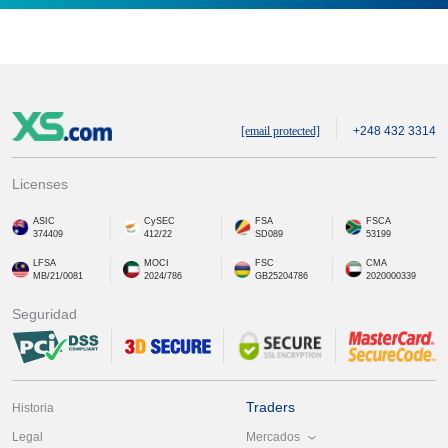
[email protected]
+248 432 3314
Licenses
ASIC
CySEC
FSA
FSCA
374409
412/22
SD089
53199
LFSA
MOCI
FSC
CMA
MB/21/0081
2024/786
GB25204786
2020000339
Seguridad
Traders
Historia
Mercados
Legal