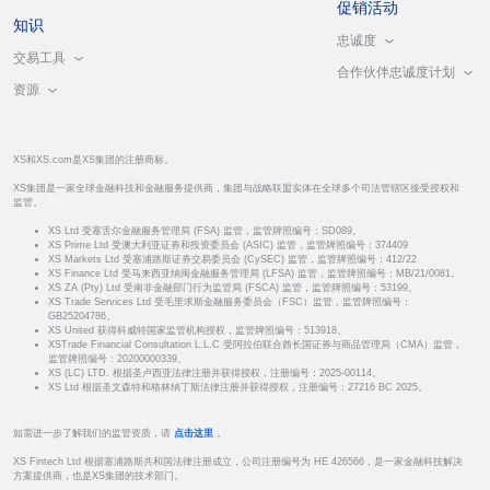
促销活动
知识
忠诚度
交易工具
合作伙伴忠诚度计划
资源
XS和XS.com是XS集团的注册商标。
XS集团是一家全球金融科技和金融服务提供商，集团与战略联盟实体在全球多个司法管辖区接受授权和
监管。
XS Ltd 受塞舌尔金融服务管理局 (FSA) 监管，监管牌照编号：SD089。
XS Prime Ltd 受澳大利亚证券和投资委员会 (ASIC) 监管，监管牌照编号：374409
XS Markets Ltd 受塞浦路斯证券交易委员会 (CySEC) 监管，监管牌照编号：412/22
XS Finance Ltd 受马来西亚纳闽金融服务管理局 (LFSA) 监管，监管牌照编号：MB/21/0081。
XS ZA (Pty) Ltd 受南非金融部门行为监管局 (FSCA) 监管，监管牌照编号：53199。
XS Trade Services Ltd 受毛里求斯金融服务委员会（FSC）监管，监管牌照编号：
GB25204786。
XS United 获得科威特国家监管机构授权，监管牌照编号：513918。
XSTrade Financial Consultation L.L.C 受阿拉伯联合酋长国证券与商品管理局（CMA）监管，
监管牌照编号：20200000339。
XS (LC) LTD. 根据圣卢西亚法律注册并获得授权，注册编号：2025-00114。
XS Ltd 根据圣文森特和格林纳丁斯法律注册并获得授权，注册编号：27216 BC 2025。
如需进一步了解我们的监管资质，请
点击这里
。
XS Fintech Ltd 根据塞浦路斯共和国法律注册成立，公司注册编号为 HE 426566，是一家金融科技解决
方案提供商，也是XS集团的技术部门。