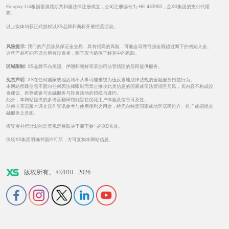
Ficupay Ltd根据塞浦路斯共和国法律注册成立，公司注册编号为 HE 433983，是XS集团的支付代理
商。
以上实体均获正式授权以XS品牌和商标开展经营活动。
风险提示:
我们的产品涉及保证金交易，具有很高的风险，可能会导致亏损金额超过阁下的初始入金。
这些产品可能不适合所有投资者，阁下应当确保了解其中的风险。
区域限制:
XS品牌不向美国、伊朗和朝鲜等某些司法管辖区的居民提供服务。
免责声明:
XS在任何国家或地区均不从事可能被视为违反当地法律法规的金融服务招揽行为。
本网站所载信息不面向任何因法律限制而禁止接收此类信息的国家或司法管辖区居民，其内容不构成投
资建议、推荐或参与金融服务与投资活动的招揽与邀约。
此外，本网站提供的多语言翻译功能旨在优化用户体验及信息可及性。
任何非英语版本译文仅作资讯参考与使用便利之用途，绝无向特定国家或地区居民推介、推广或招揽金
融服务之意图。
投资者补偿计划的监管规定将取决于阁下参与的XS实体。
仅经XS集团明确书面许可后，方可复制本网站信息。
版权所有。 ©2010 - 2026