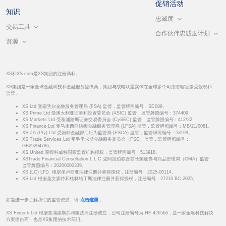
促销活动
知识
忠诚度
交易工具
合作伙伴忠诚度计划
资源
XS和XS.com是XS集团的注册商标。
XS集团是一家全球金融科技和金融服务提供商，集团与战略联盟实体在全球多个司法管辖区接受授权和
监管。
XS Ltd 受塞舌尔金融服务管理局 (FSA) 监管，监管牌照编号：SD089。
XS Prime Ltd 受澳大利亚证券和投资委员会 (ASIC) 监管，监管牌照编号：374409
XS Markets Ltd 受塞浦路斯证券交易委员会 (CySEC) 监管，监管牌照编号：412/22
XS Finance Ltd 受马来西亚纳闽金融服务管理局 (LFSA) 监管，监管牌照编号：MB/21/0081。
XS ZA (Pty) Ltd 受南非金融部门行为监管局 (FSCA) 监管，监管牌照编号：53199。
XS Trade Services Ltd 受毛里求斯金融服务委员会（FSC）监管，监管牌照编号：
GB25204786。
XS United 获得科威特国家监管机构授权，监管牌照编号：513918。
XSTrade Financial Consultation L.L.C 受阿拉伯联合酋长国证券与商品管理局（CMA）监管，
监管牌照编号：20200000339。
XS (LC) LTD. 根据圣卢西亚法律注册并获得授权，注册编号：2025-00114。
XS Ltd 根据圣文森特和格林纳丁斯法律注册并获得授权，注册编号：27216 BC 2025。
如需进一步了解我们的监管资质，请
点击这里
。
XS Fintech Ltd 根据塞浦路斯共和国法律注册成立，公司注册编号为 HE 426566，是一家金融科技解决
方案提供商，也是XS集团的技术部门。