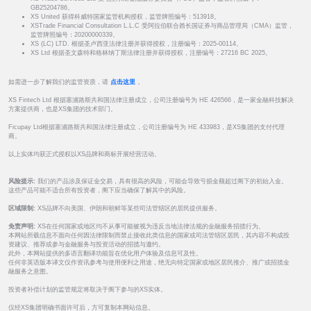
GB25204786。
XS United 获得科威特国家监管机构授权，监管牌照编号：513918。
XSTrade Financial Consultation L.L.C 受阿拉伯联合酋长国证券与商品管理局（CMA）监管，
监管牌照编号：20200000339。
XS (LC) LTD. 根据圣卢西亚法律注册并获得授权，注册编号：2025-00114。
XS Ltd 根据圣文森特和格林纳丁斯法律注册并获得授权，注册编号：27216 BC 2025。
如需进一步了解我们的监管资质，请
点击这里
。
XS Fintech Ltd 根据塞浦路斯共和国法律注册成立，公司注册编号为 HE 426566，是一家金融科技解决
方案提供商，也是XS集团的技术部门。
Ficupay Ltd根据塞浦路斯共和国法律注册成立，公司注册编号为 HE 433983，是XS集团的支付代理
商。
以上实体均获正式授权以XS品牌和商标开展经营活动。
风险提示:
我们的产品涉及保证金交易，具有很高的风险，可能会导致亏损金额超过阁下的初始入金。
这些产品可能不适合所有投资者，阁下应当确保了解其中的风险。
区域限制:
XS品牌不向美国、伊朗和朝鲜等某些司法管辖区的居民提供服务。
免责声明:
XS在任何国家或地区均不从事可能被视为违反当地法律法规的金融服务招揽行为。
本网站所载信息不面向任何因法律限制而禁止接收此类信息的国家或司法管辖区居民，其内容不构成投
资建议、推荐或参与金融服务与投资活动的招揽与邀约。
此外，本网站提供的多语言翻译功能旨在优化用户体验及信息可及性。
任何非英语版本译文仅作资讯参考与使用便利之用途，绝无向特定国家或地区居民推介、推广或招揽金
融服务之意图。
投资者补偿计划的监管规定将取决于阁下参与的XS实体。
仅经XS集团明确书面许可后，方可复制本网站信息。