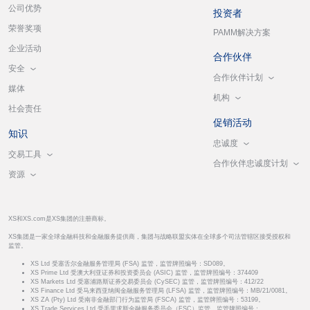
公司优势
投资者
荣誉奖项
PAMM解决方案
企业活动
合作伙伴
安全
合作伙伴计划
媒体
机构
社会责任
促销活动
知识
忠诚度
交易工具
合作伙伴忠诚度计划
资源
XS和XS.com是XS集团的注册商标。
XS集团是一家全球金融科技和金融服务提供商，集团与战略联盟实体在全球多个司法管辖区接受授权和
监管。
XS Ltd 受塞舌尔金融服务管理局 (FSA) 监管，监管牌照编号：SD089。
XS Prime Ltd 受澳大利亚证券和投资委员会 (ASIC) 监管，监管牌照编号：374409
XS Markets Ltd 受塞浦路斯证券交易委员会 (CySEC) 监管，监管牌照编号：412/22
XS Finance Ltd 受马来西亚纳闽金融服务管理局 (LFSA) 监管，监管牌照编号：MB/21/0081。
XS ZA (Pty) Ltd 受南非金融部门行为监管局 (FSCA) 监管，监管牌照编号：53199。
XS Trade Services Ltd 受毛里求斯金融服务委员会（FSC）监管，监管牌照编号：