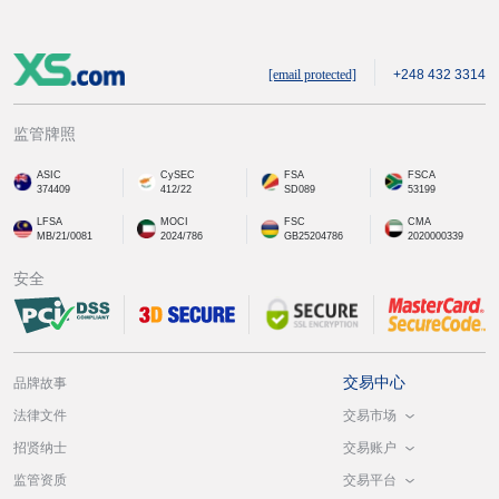
[email protected]
+248 432 3314
监管牌照
ASIC
CySEC
FSA
FSCA
374409
412/22
SD089
53199
LFSA
MOCI
FSC
CMA
MB/21/0081
2024/786
GB25204786
2020000339
安全
交易中心
品牌故事
交易市场
法律文件
交易账户
招贤纳士
交易平台
监管资质