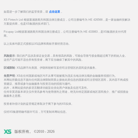
如需进一步了解我们的监管资质，请
点击这里
。
XS Fintech Ltd 根据塞浦路斯共和国法律注册成立，公司注册编号为 HE 426566，是一家金融科技解决
方案提供商，也是XS集团的技术部门。
Ficupay Ltd根据塞浦路斯共和国法律注册成立，公司注册编号为 HE 433983，是XS集团的支付代理
商。
以上实体均获正式授权以XS品牌和商标开展经营活动。
风险提示:
我们的产品涉及保证金交易，具有很高的风险，可能会导致亏损金额超过阁下的初始入金。
这些产品可能不适合所有投资者，阁下应当确保了解其中的风险。
区域限制:
XS品牌不向美国、伊朗和朝鲜等某些司法管辖区的居民提供服务。
免责声明:
XS在任何国家或地区均不从事可能被视为违反当地法律法规的金融服务招揽行为。
本网站所载信息不面向任何因法律限制而禁止接收此类信息的国家或司法管辖区居民，其内容不构成投
资建议、推荐或参与金融服务与投资活动的招揽与邀约。
此外，本网站提供的多语言翻译功能旨在优化用户体验及信息可及性。
任何非英语版本译文仅作资讯参考与使用便利之用途，绝无向特定国家或地区居民推介、推广或招揽金
融服务之意图。
投资者补偿计划的监管规定将取决于阁下参与的XS实体。
仅经XS集团明确书面许可后，方可复制本网站信息。
版权所有。 ©2010 - 2026