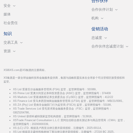
合作伙伴
安全
合作伙伴计划
媒体
机构
社会责任
促销活动
知识
忠诚度
交易工具
合作伙伴忠诚度计划
资源
XS和XS.com是XS集团的注册商标。
XS集团是一家全球金融科技和金融服务提供商，集团与战略联盟实体在全球多个司法管辖区接受授权和
监管。
XS Ltd 受塞舌尔金融服务管理局 (FSA) 监管，监管牌照编号：SD089。
XS Prime Ltd 受澳大利亚证券和投资委员会 (ASIC) 监管，监管牌照编号：374409
XS Markets Ltd 受塞浦路斯证券交易委员会 (CySEC) 监管，监管牌照编号：412/22
XS Finance Ltd 受马来西亚纳闽金融服务管理局 (LFSA) 监管，监管牌照编号：MB/21/0081。
XS ZA (Pty) Ltd 受南非金融部门行为监管局 (FSCA) 监管，监管牌照编号：53199。
XS Trade Services Ltd 受毛里求斯金融服务委员会（FSC）监管，监管牌照编号：
GB25204786。
XS United 获得科威特国家监管机构授权，监管牌照编号：513918。
XSTrade Financial Consultation L.L.C 受阿拉伯联合酋长国证券与商品管理局（CMA）监管，
监管牌照编号：20200000339。
XS (LC) LTD. 根据圣卢西亚法律注册并获得授权，注册编号：2025-00114。
XS Ltd 根据圣文森特和格林纳丁斯法律注册并获得授权，注册编号：27216 BC 2025。