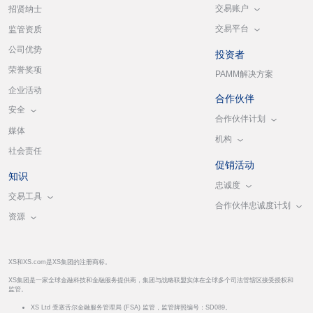
交易账户
招贤纳士
交易平台
监管资质
公司优势
投资者
荣誉奖项
PAMM解决方案
企业活动
合作伙伴
安全
合作伙伴计划
媒体
机构
社会责任
促销活动
知识
忠诚度
交易工具
合作伙伴忠诚度计划
资源
XS和XS.com是XS集团的注册商标。
XS集团是一家全球金融科技和金融服务提供商，集团与战略联盟实体在全球多个司法管辖区接受授权和
监管。
XS Ltd 受塞舌尔金融服务管理局 (FSA) 监管，监管牌照编号：SD089。