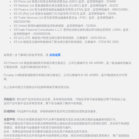
XS Prime Ltd 受澳大利亚证券和投资委员会 (ASIC) 监管，监管牌照编号：374409
XS Markets Ltd 受塞浦路斯证券交易委员会 (CySEC) 监管，监管牌照编号：412/22
XS Finance Ltd 受马来西亚纳闽金融服务管理局 (LFSA) 监管，监管牌照编号：MB/21/0081。
XS ZA (Pty) Ltd 受南非金融部门行为监管局 (FSCA) 监管，监管牌照编号：53199。
XS Trade Services Ltd 受毛里求斯金融服务委员会（FSC）监管，监管牌照编号：
GB25204786。
XS United 获得科威特国家监管机构授权，监管牌照编号：513918。
XSTrade Financial Consultation L.L.C 受阿拉伯联合酋长国证券与商品管理局（CMA）监管，
监管牌照编号：20200000339。
XS (LC) LTD. 根据圣卢西亚法律注册并获得授权，注册编号：2025-00114。
XS Ltd 根据圣文森特和格林纳丁斯法律注册并获得授权，注册编号：27216 BC 2025。
如需进一步了解我们的监管资质，请
点击这里
。
XS Fintech Ltd 根据塞浦路斯共和国法律注册成立，公司注册编号为 HE 426566，是一家金融科技解决
方案提供商，也是XS集团的技术部门。
Ficupay Ltd根据塞浦路斯共和国法律注册成立，公司注册编号为 HE 433983，是XS集团的支付代理
商。
以上实体均获正式授权以XS品牌和商标开展经营活动。
风险提示:
我们的产品涉及保证金交易，具有很高的风险，可能会导致亏损金额超过阁下的初始入金。
这些产品可能不适合所有投资者，阁下应当确保了解其中的风险。
区域限制:
XS品牌不向美国、伊朗和朝鲜等某些司法管辖区的居民提供服务。
免责声明:
XS在任何国家或地区均不从事可能被视为违反当地法律法规的金融服务招揽行为。
本网站所载信息不面向任何因法律限制而禁止接收此类信息的国家或司法管辖区居民，其内容不构成投
资建议、推荐或参与金融服务与投资活动的招揽与邀约。
此外，本网站提供的多语言翻译功能旨在优化用户体验及信息可及性。
任何非英语版本译文仅作资讯参考与使用便利之用途，绝无向特定国家或地区居民推介、推广或招揽金