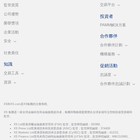
交易平台
監管資質
公司優勢
投資者
榮譽獎項
PAMM解決方案
企業活動
合作夥伴
安全
合作夥伴計劃
社會責任
機構服務
知識
促銷活動
交易工具
忠誠度
資源
合作夥伴忠誠計劃
XS和XS.com是XS集團的注冊商標。
XS 集團是一家全球金融科技和金融服務提供者，集團與戰略聯盟實體在全球多個司法管轄區接受授權和
監管。
XS Ltd受塞席爾金融服務管理局 (FSA) 監管，監管牌照編號：SD089。
XS Prime Ltd受澳洲證券和投資委員會 (ASIC) 監管，監管牌照編號：374409
XS Markets Ltd受賽普勒斯證券交易委員會 (CySEC) 監管，監管牌照編號：412/22。
XS Finance Ltd受馬來西亞納閩金融服務管理局 (LFSA) 監管，監管牌照編號：MB/21/0081。