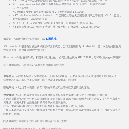
XS ZA (Pty) Ltd受南非金融部門行為監理局 (FSCA) 監管，監管牌照編號：53199。
XS Trade Services Ltd 受模里西斯金融服務委員會（FSC）監管，監管牌照編號：
GB25204786。
XS United 獲得科威特監管機關授權，監管牌照編號：513918。
XSTrade Financial Consultation L.L.C 受阿拉伯聯合大公國證券與商品管理局（CMA）監管，
監管牌照編號：20200000339。
XS (LC) LTD. 依聖露西亞法律註冊並獲授權，註冊編號：2025-00114。
XS Ltd 依聖文森及格瑞那丁法律註冊並獲授權，註冊編號：27216 BC 2025。
如需進一步瞭解我們的監管資質，請
點擊這裡
。
XS Fintech Ltd根據賽普勒斯共和國法律註冊成立，公司註冊編號為 HE 426566，是一家金融科技解決
方案提供商，也是XS集團的技術部門。
Ficupay Ltd根據賽普勒斯共和國法律註冊成立，公司註冊編號為 HE 433983，是XS集團的支付代理商
以上實體均獲正式授權以XS品牌和商標開展經營活動。
風險提示:
我們的產品涉及保證金交易，具有很高的風險，可能會導致虧損金額超過閣下的初始入金。
這些產品可能不適合所有投資者，閣下應當確保瞭解其中的風險。
區域限制:
XS品牌不向美國、伊朗和朝鮮等某些司法管轄區的居民提供服務。
免責聲明:
XS在任何國家或地區均不從事可能被視為違反當地法律法規的金融服務招攬行為。
本網站所載資訊不面向任何因法律限制而禁止接收此類資訊的國家或司法管轄區居民，其內容不構成投
資建議、推薦或參與金融服務與投資活動的招攬與邀約。
此外，本網站提供的多語言翻譯功能旨在優化使用者體驗及資訊可及性。
任何非英語版本譯文僅作資訊參考與使用便利之用途，絕無向特定國家或地區居民推介、推廣或招攬金
融服務之意圖。
投資者補償計畫的監管規定將取決於閣下參與的XS實體。
僅經XS集團明確書面許可後，方可複製本網站資訊。