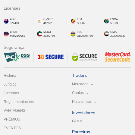
Licenses
ASIC
CySEC
FSA
FSCA
374409
412/22
SD089
53199
LFSA
MOCI
FSC
CMA
MB/21/0081
2024/786
GB25204786
2020000339
Segurança
Traders
História
Mercados
Jurídico
Contas
Carreiras
Plataformas
Regulamentações
VANTAGENS
Investidores
PRÊMIOS
PAMM
EVENTOS
Parceiros