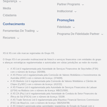
Segurança
Partner Programs
Media
Institucional
Cidadania
Promoções
Conhecimento
Fidelidade
Ferramentas De Trading
Programa De Fidelidade Partner
Recursos
XS & XS.com são marcas registradas do Grupo XS.
O Grupo XS é um provedor multinacional de fintech e serviços financeiros com entidades do grupo
e alianças estratégicas regulamentadas e autorizadas em várias jurisdições ao redor do mundo.
A XS Ltd é regulamentada pela Autoridade de Serviços Financeiros de Seychelles (FSA)
com o número de licença: (SD089).
A XS Prime Ltd é regulamentada pela Comissão de Valores Mobiliários e Investimentos da
Austrália (ASIC) com o número de licença: (374409).
A XS Markets Ltd é regulamentada pela Comissão de Valores Mobiliários e Câmbio de
Chipre (CySEC) com o número de licença: (412/22).
A XS Finance Ltd é regulamentada pela Autoridade de Serviços Financeiros de Labuan
(LFSA) na Malásia com o número de licença: MB/21/0081.
A XS ZA (Pty) Ltd é regulamentada pela Autoridade de Conduta do Setor Financeiro da
África do Sul (FSCA) com o número de licença: 53199.
A XS Trade Services Ltd é regulamentada pela Mauritius Financial Services Commission
(FSC) de Maurício, com o número de licença: GB25204786.
A XS United é autorizada pelas autoridades regulatórias do Estado do Kuwait com o