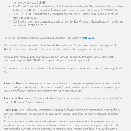
número de licença: 513918.
A XSTrade Financial Consultation L.L.C é regulamentada pela Securities and Commodities
Authority (CMA) dos Emirados Árabes Unidos sob o número de licença: 20200000339.
A XS (LC) LTD. é registrada e autorizada sob as leis de Santa Lúcia com o número de
registro: 2025-00114.
A XS Ltd é registrada e autorizada sob as leis de São Vicente e Granadinas com o número
de registro: 27216 BC 2025.
Para mais detalhes sobre nossas regulamentações, por favor
clique aqui
.
XS Fintech Ltd, incorporada sob as leis da República do Chipre com o número de registro HE
426566, é uma provedora de soluções Fintech e o braço tecnológico do Grupo XS.
Ficupay Ltd, Ficupay Ltd, incorporada de acordo com as leis da República de Chipre com o
número de registro HE 433983, é o agente de pagamento do grupo XS.
As entidades acima estão devidamente autorizadas a operar sob a marca e as marcas registradas
XS.
Aviso de Risco:
nossos produtos são negociados com margem e apresentam um alto nível de
risco, sendo possível perder todo o seu capital. Esses produtos podem não ser adequados para
todos e você deve garantir que compreende os riscos envolvidos.
Restrições Regionais:
A marca XS não oferece seus serviços a residentes de certas jurisdições
como EUA, Irã e Coreia do Norte.
Aviso legal:
A XS não está realizando nenhuma ação que possa ser considerada solicitação de
serviços financeiros em países onde tais ações seriam contrárias às leis ou regulamentações
locais.
As informações contidas neste site não são direcionadas a residentes de qualquer país ou
jurisdição onde a distribuição ou uso dessas informações seja contrário à legislação local. Este
conteúdo não constitui aconselhamento de investimento, recomendação ou solicitação para a