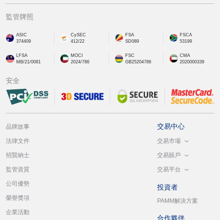
監管牌照
ASIC
CySEC
FSA
FSCA
374409
412/22
SD089
53199
LFSA
MOCI
FSC
CMA
MB/21/0081
2024/786
GB25204786
2020000339
安全
交易中心
品牌故事
交易市場
法律文件
交易賬戶
招賢納士
交易平台
監管資質
公司優勢
投資者
榮譽獎項
PAMM解決方案
企業活動
合作夥伴