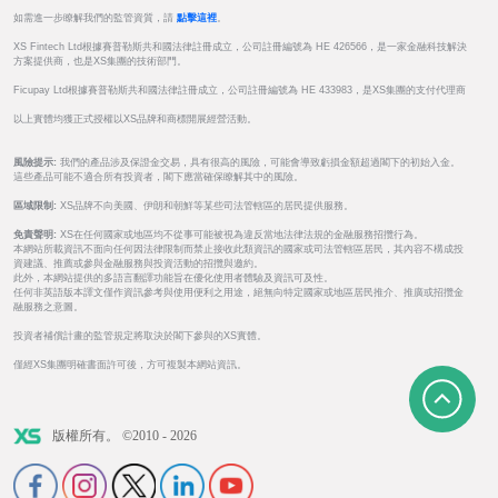
如需進一步瞭解我們的監管資質，請
點擊這裡
。
XS Fintech Ltd根據賽普勒斯共和國法律註冊成立，公司註冊編號為 HE 426566，是一家金融科技解決
方案提供商，也是XS集團的技術部門。
Ficupay Ltd根據賽普勒斯共和國法律註冊成立，公司註冊編號為 HE 433983，是XS集團的支付代理商
以上實體均獲正式授權以XS品牌和商標開展經營活動。
風險提示:
我們的產品涉及保證金交易，具有很高的風險，可能會導致虧損金額超過閣下的初始入金。
這些產品可能不適合所有投資者，閣下應當確保瞭解其中的風險。
區域限制:
XS品牌不向美國、伊朗和朝鮮等某些司法管轄區的居民提供服務。
免責聲明:
XS在任何國家或地區均不從事可能被視為違反當地法律法規的金融服務招攬行為。
本網站所載資訊不面向任何因法律限制而禁止接收此類資訊的國家或司法管轄區居民，其內容不構成投
資建議、推薦或參與金融服務與投資活動的招攬與邀約。
此外，本網站提供的多語言翻譯功能旨在優化使用者體驗及資訊可及性。
任何非英語版本譯文僅作資訊參考與使用便利之用途，絕無向特定國家或地區居民推介、推廣或招攬金
融服務之意圖。
投資者補償計畫的監管規定將取決於閣下參與的XS實體。
僅經XS集團明確書面許可後，方可複製本網站資訊。
版權所有。 ©2010 - 2026