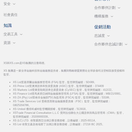
安全
合作夥伴計劃
社會責任
機構服務
知識
促銷活動
交易工具
忠誠度
資源
合作夥伴忠誠計劃
XS和XS.com是XS集團的注冊商標。
XS 集團是一家全球金融科技和金融服務提供者，集團與戰略聯盟實體在全球多個司法管轄區接受授權和
監管。
XS Ltd受塞席爾金融服務管理局 (FSA) 監管，監管牌照編號：SD089。
XS Prime Ltd受澳洲證券和投資委員會 (ASIC) 監管，監管牌照編號：374409
XS Markets Ltd受賽普勒斯證券交易委員會 (CySEC) 監管，監管牌照編號：412/22。
XS Finance Ltd受馬來西亞納閩金融服務管理局 (LFSA) 監管，監管牌照編號：MB/21/0081。
XS ZA (Pty) Ltd受南非金融部門行為監理局 (FSCA) 監管，監管牌照編號：53199。
XS Trade Services Ltd 受模里西斯金融服務委員會（FSC）監管，監管牌照編號：
GB25204786。
XS United 獲得科威特監管機關授權，監管牌照編號：513918。
XSTrade Financial Consultation L.L.C 受阿拉伯聯合大公國證券與商品管理局（CMA）監管，
監管牌照編號：20200000339。
XS (LC) LTD. 依聖露西亞法律註冊並獲授權，註冊編號：2025-00114。
XS Ltd 依聖文森及格瑞那丁法律註冊並獲授權，註冊編號：27216 BC 2025。