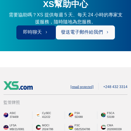
XS幫助中心
需要協助嗎？XS 提供每週 5 天、每天 24 小時的專家支
援服務，隨時隨地為您服務。
即時聊天
發送電子郵件給我們
[email protected]
+248 432 3314
監管牌照
ASIC
CySEC
FSA
FSCA
374409
412/22
SD089
53199
LFSA
MOCI
FSC
CMA
MB/21/0081
2024/786
GB25204786
2020000339