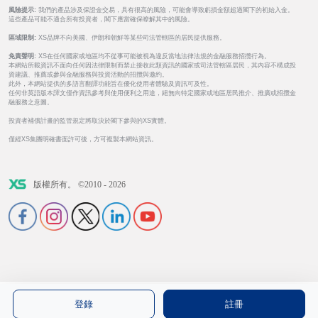
風險提示:
我們的產品涉及保證金交易，具有很高的風險，可能會導致虧損金額超過閣下的初始入金。
這些產品可能不適合所有投資者，閣下應當確保瞭解其中的風險。
區域限制:
XS品牌不向美國、伊朗和朝鮮等某些司法管轄區的居民提供服務。
免責聲明:
XS在任何國家或地區均不從事可能被視為違反當地法律法規的金融服務招攬行為。
本網站所載資訊不面向任何因法律限制而禁止接收此類資訊的國家或司法管轄區居民，其內容不構成投
資建議、推薦或參與金融服務與投資活動的招攬與邀約。
此外，本網站提供的多語言翻譯功能旨在優化使用者體驗及資訊可及性。
任何非英語版本譯文僅作資訊參考與使用便利之用途，絕無向特定國家或地區居民推介、推廣或招攬金
融服務之意圖。
投資者補償計畫的監管規定將取決於閣下參與的XS實體。
僅經XS集團明確書面許可後，方可複製本網站資訊。
版權所有。 ©2010 - 2026
登錄
註冊