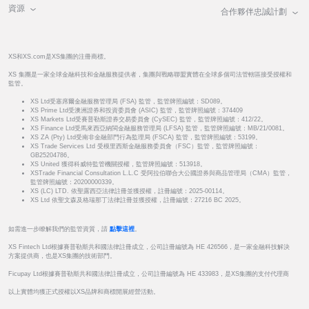
資源
合作夥伴忠誠計劃
XS和XS.com是XS集團的注冊商標。
XS 集團是一家全球金融科技和金融服務提供者，集團與戰略聯盟實體在全球多個司法管轄區接受授權和
監管。
XS Ltd受塞席爾金融服務管理局 (FSA) 監管，監管牌照編號：SD089。
XS Prime Ltd受澳洲證券和投資委員會 (ASIC) 監管，監管牌照編號：374409
XS Markets Ltd受賽普勒斯證券交易委員會 (CySEC) 監管，監管牌照編號：412/22。
XS Finance Ltd受馬來西亞納閩金融服務管理局 (LFSA) 監管，監管牌照編號：MB/21/0081。
XS ZA (Pty) Ltd受南非金融部門行為監理局 (FSCA) 監管，監管牌照編號：53199。
XS Trade Services Ltd 受模里西斯金融服務委員會（FSC）監管，監管牌照編號：
GB25204786。
XS United 獲得科威特監管機關授權，監管牌照編號：513918。
XSTrade Financial Consultation L.L.C 受阿拉伯聯合大公國證券與商品管理局（CMA）監管，
監管牌照編號：20200000339。
XS (LC) LTD. 依聖露西亞法律註冊並獲授權，註冊編號：2025-00114。
XS Ltd 依聖文森及格瑞那丁法律註冊並獲授權，註冊編號：27216 BC 2025。
如需進一步瞭解我們的監管資質，請
點擊這裡
。
XS Fintech Ltd根據賽普勒斯共和國法律註冊成立，公司註冊編號為 HE 426566，是一家金融科技解決
方案提供商，也是XS集團的技術部門。
Ficupay Ltd根據賽普勒斯共和國法律註冊成立，公司註冊編號為 HE 433983，是XS集團的支付代理商
以上實體均獲正式授權以XS品牌和商標開展經營活動。