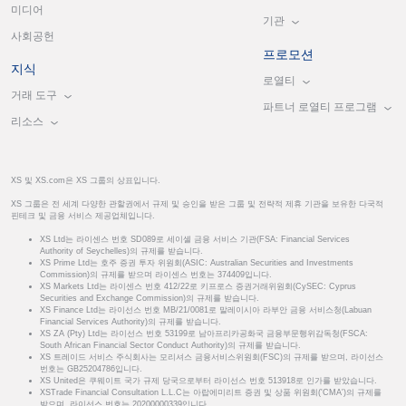
미디어
기관
사회공헌
프로모션
지식
로열티
거래 도구
파트너 로열티 프로그램
리소스
XS 및 XS.com은 XS 그룹의 상표입니다.
XS 그룹은 전 세계 다양한 관할권에서 규제 및 승인을 받은 그룹 및 전략적 제휴 기관을 보유한 다국적
핀테크 및 금융 서비스 제공업체입니다.
XS Ltd는 라이센스 번호 SD089로 세이셸 금융 서비스 기관(FSA: Financial Services
Authority of Seychelles)의 규제를 받습니다.
XS Prime Ltd는 호주 증권 투자 위원회(ASIC: Australian Securities and Investments
Commission)의 규제를 받으며 라이센스 번호는 374409입니다.
XS Markets Ltd는 라이센스 번호 412/22로 키프로스 증권거래위원회(CySEC: Cyprus
Securities and Exchange Commission)의 규제를 받습니다.
XS Finance Ltd는 라이선스 번호 MB/21/0081로 말레이시아 라부안 금융 서비스청(Labuan
Financial Services Authority)의 규제를 받습니다.
XS ZA (Pty) Ltd는 라이선스 번호 53199로 남아프리카공화국 금융부문행위감독청(FSCA:
South African Financial Sector Conduct Authority)의 규제를 받습니다.
XS 트레이드 서비스 주식회사는 모리셔스 금융서비스위원회(FSC)의 규제를 받으며, 라이선스
번호는 GB25204786입니다.
XS United은 쿠웨이트 국가 규제 당국으로부터 라이선스 번호 513918로 인가를 받았습니다.
XSTrade Financial Consultation L.L.C는 아랍에미리트 증권 및 상품 위원회('CMA')의 규제를
받으며, 라이선스 번호는 20200000339입니다.