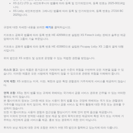
XS (LC) LTD.는 세인트루시아 법률에 따라 등록 및 인가되었으며, 등록 번호는 2025-00114입
니다.
XS Ltd는 세인트빈센트 그레나딘 법률에 따라 등록 및 인가되었으며, 등록 번호는 27216 BC
2025입니다.
규정에 대한 자세한 내용을 보려면
여기
를 클릭하십시오.
키프로스 공화국 법률에 따라 등록 번호 HE 426566으로 설립된 XS Fintech Ltd는 핀테크 솔루션 제공
업체이자 XS 그룹의 기술 부문입니다.
키프로스 공화국 법률에 따라 등록 번호 HE 433983으로 설립된 Ficupay Ltd는 XS 그룹의 결제 대행
사입니다.
위의 법인은 XS 브랜드 및 상표로 운영할 수 있는 적법한 권한을 받았습니다.
리스크 경고:
당사 제품은 증거금으로 거래되며 높은 수준의 위험을 수반하며 모든 자본을 잃을 수 있
습니다. 이러한 제품은 모든 사람에게 적합하지 않을 수 있으므로 관련된 위험을 이해해야 합니다.
지역 제한:
XS 브랜드는 미국, 이란, 북한과 같은 특정 관할권의 거주자에게 서비스를 제공하지 않습니
다.
면책 조항:
XS는 현지 법률 또는 규제에 위배되는 국가에서 금융 서비스 권유로 간주될 수 있는 어떠한
행위도 하지 않습니다.
본 웹사이트의 정보는 그러한 배포 또는 사용이 현지 법률 또는 규정에 위배되는 국가 또는 관할권의
거주자를 대상으로 하지 않으며, 투자 조언이나 금융 서비스 및 투자 활동에 대한 추천 또는 권유를 구
성하지 않습니다.
또한 이 웹사이트는 사용자 경험과 접근성을 향상시키기 위해 언어 번역 옵션을 제공합니다.
영어 이외의 언어로 번역된 내용은 정보 제공 및 편의 목적으로만 제공되며 특정 국가 또는 지역에 거
주하는 개인에게 금융 서비스를 제공, 홍보 또는 권유하기 위한 것이 아닙니다.
투자자 보상 제도에 대한 규제 조항은 귀하가 어떤 XS 법인과 협력하고 있는지에 따라 다릅니다.