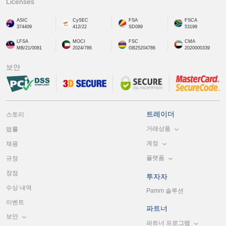
Licenses
ASIC
CySEC
FSA
FSCA
374409
412/22
SD089
53199
LFSA
MOCI
FSC
CMA
MB/21/0081
2024/786
GB25204786
2020000339
보안
트레이더
스토리
거래상품
법률
계정
채용
플랫폼
규정
장점
투자자
수상 내역
Pamm 솔루션
이벤트
파트너
보안
파트너 프로그램