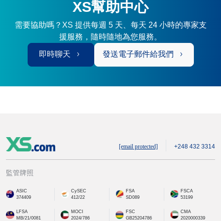
XS幫助中心
需要協助嗎？XS 提供每週 5 天、每天 24 小時的專家支
援服務，隨時隨地為您服務。
即時聊天
發送電子郵件給我們
[email protected]
+248 432 3314
監管牌照
ASIC
CySEC
FSA
FSCA
374409
412/22
SD089
53199
LFSA
MOCI
FSC
CMA
MB/21/0081
2024/786
GB25204786
2020000339