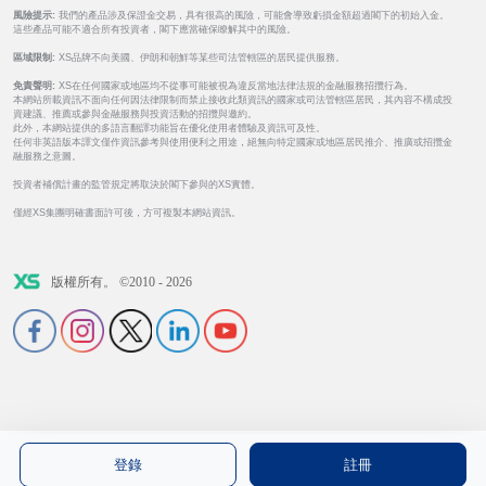
風險提示:
我們的產品涉及保證金交易，具有很高的風險，可能會導致虧損金額超過閣下的初始入金。
這些產品可能不適合所有投資者，閣下應當確保瞭解其中的風險。
區域限制:
XS品牌不向美國、伊朗和朝鮮等某些司法管轄區的居民提供服務。
免責聲明:
XS在任何國家或地區均不從事可能被視為違反當地法律法規的金融服務招攬行為。
本網站所載資訊不面向任何因法律限制而禁止接收此類資訊的國家或司法管轄區居民，其內容不構成投
資建議、推薦或參與金融服務與投資活動的招攬與邀約。
此外，本網站提供的多語言翻譯功能旨在優化使用者體驗及資訊可及性。
任何非英語版本譯文僅作資訊參考與使用便利之用途，絕無向特定國家或地區居民推介、推廣或招攬金
融服務之意圖。
投資者補償計畫的監管規定將取決於閣下參與的XS實體。
僅經XS集團明確書面許可後，方可複製本網站資訊。
版權所有。 ©2010 - 2026
登錄
註冊