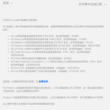
資源
合作夥伴忠誠計劃
XS和XS.com是XS集團的注冊商標。
XS 集團是一家全球金融科技和金融服務提供者，集團與戰略聯盟實體在全球多個司法管轄區接受授權和
監管。
XS Ltd受塞席爾金融服務管理局 (FSA) 監管，監管牌照編號：SD089。
XS Prime Ltd受澳洲證券和投資委員會 (ASIC) 監管，監管牌照編號：374409
XS Markets Ltd受賽普勒斯證券交易委員會 (CySEC) 監管，監管牌照編號：412/22。
XS Finance Ltd受馬來西亞納閩金融服務管理局 (LFSA) 監管，監管牌照編號：MB/21/0081。
XS ZA (Pty) Ltd受南非金融部門行為監理局 (FSCA) 監管，監管牌照編號：53199。
XS Trade Services Ltd 受模里西斯金融服務委員會（FSC）監管，監管牌照編號：
GB25204786。
XS United 獲得科威特監管機關授權，監管牌照編號：513918。
XSTrade Financial Consultation L.L.C 受阿拉伯聯合大公國證券與商品管理局（CMA）監管，
監管牌照編號：20200000339。
XS (LC) LTD. 依聖露西亞法律註冊並獲授權，註冊編號：2025-00114。
XS Ltd 依聖文森及格瑞那丁法律註冊並獲授權，註冊編號：27216 BC 2025。
如需進一步瞭解我們的監管資質，請
點擊這裡
。
XS Fintech Ltd根據賽普勒斯共和國法律註冊成立，公司註冊編號為 HE 426566，是一家金融科技解決
方案提供商，也是XS集團的技術部門。
Ficupay Ltd根據賽普勒斯共和國法律註冊成立，公司註冊編號為 HE 433983，是XS集團的支付代理商
以上實體均獲正式授權以XS品牌和商標開展經營活動。