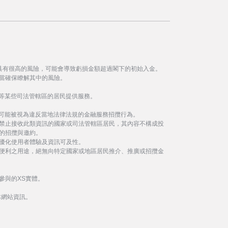
具有很高的風險，可能會導致虧損金額超過閣下的初始入金。
當確保瞭解其中的風險。
等某些司法管轄區的居民提供服務。
事可能被視為違反當地法律法規的金融服務招攬行為。
禁止接收此類資訊的國家或司法管轄區居民，其內容不構成投
的招攬與邀約。
優化使用者體驗及資訊可及性。
便利之用途，絕無向特定國家或地區居民推介、推廣或招攬金
參與的XS實體。
本網站資訊。