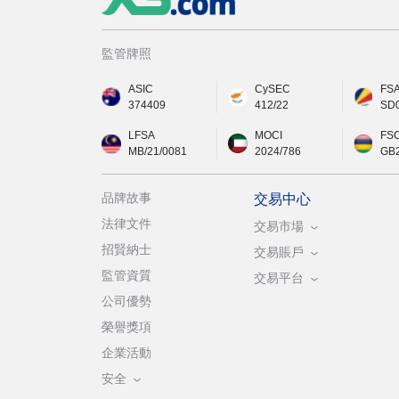
監管牌照
ASIC
CySEC
FS
374409
412/22
SD
LFSA
MOCI
FS
MB/21/0081
2024/786
GB
品牌故事
交易中心
法律文件
交易市場
招賢納士
交易賬戶
監管資質
交易平台
公司優勢
榮譽獎項
企業活動
安全