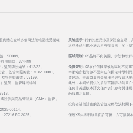
聯盟實體在全球多個司法管轄區接受授權
風險提示:
我們的產品涉及保證金交易，
這些產品可能不適合所有投資者，閣下應
號：SD089。
區域限制:
XS品牌不向美國、伊朗和朝鮮
監管牌照編號：374409
 監管，監管牌照編號：412/22。
免責聲明:
XS在任何國家或地區均不從
) 監管，監管牌照編號：MB/21/0081。
本網站所載資訊不面向任何因法律限制而
監管，監管牌照編號：53199。
資建議、推薦或參與金融服務與投資活動
會（FSC）監管，監管牌照編號：
此外，本網站提供的多語言翻譯功能旨在
任何非英語版本譯文僅作資訊參考與使用
3918。
融服務之意圖。
受阿拉伯聯合大公國證券與商品管理局（CMA）監管，
投資者補償計畫的監管規定將取決於閣下
25-00114。
216 BC 2025。
僅經XS集團明確書面許可後，方可複製