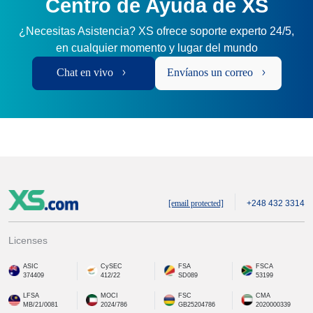
Centro de Ayuda de XS
¿Necesitas Asistencia? XS ofrece soporte experto 24/5,
en cualquier momento y lugar del mundo
Chat en vivo
Envíanos un correo
[email protected]
+248 432 3314
Licenses
ASIC
CySEC
FSA
FSCA
374409
412/22
SD089
53199
LFSA
MOCI
FSC
CMA
MB/21/0081
2024/786
GB25204786
2020000339