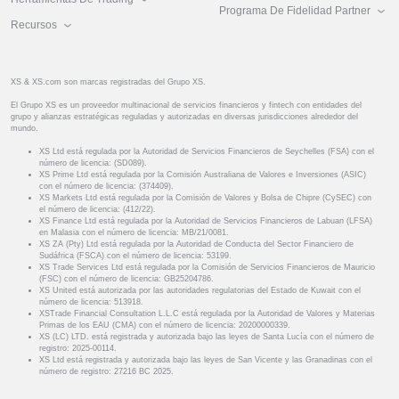
Programa De Fidelidad Partner
Recursos
XS & XS.com son marcas registradas del Grupo XS.
El Grupo XS es un proveedor multinacional de servicios financieros y fintech con entidades del
grupo y alianzas estratégicas reguladas y autorizadas en diversas jurisdicciones alrededor del
mundo.
XS Ltd está regulada por la Autoridad de Servicios Financieros de Seychelles (FSA) con el
número de licencia: (SD089).
XS Prime Ltd está regulada por la Comisión Australiana de Valores e Inversiones (ASIC)
con el número de licencia: (374409).
XS Markets Ltd está regulada por la Comisión de Valores y Bolsa de Chipre (CySEC) con
el número de licencia: (412/22).
XS Finance Ltd está regulada por la Autoridad de Servicios Financieros de Labuan (LFSA)
en Malasia con el número de licencia: MB/21/0081.
XS ZA (Pty) Ltd está regulada por la Autoridad de Conducta del Sector Financiero de
Sudáfrica (FSCA) con el número de licencia: 53199.
XS Trade Services Ltd está regulada por la Comisión de Servicios Financieros de Mauricio
(FSC) con el número de licencia: GB25204786.
XS United está autorizada por las autoridades regulatorias del Estado de Kuwait con el
número de licencia: 513918.
XSTrade Financial Consultation L.L.C está regulada por la Autoridad de Valores y Materias
Primas de los EAU (CMA) con el número de licencia: 20200000339.
XS (LC) LTD. está registrada y autorizada bajo las leyes de Santa Lucía con el número de
registro: 2025-00114.
XS Ltd está registrada y autorizada bajo las leyes de San Vicente y las Granadinas con el
número de registro: 27216 BC 2025.