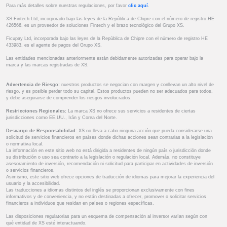
Para más detalles sobre nuestras regulaciones, por favor
clic aquí
.
XS Fintech Ltd, incorporado bajo las leyes de la República de Chipre con el número de registro HE
426566, es un proveedor de soluciones Fintech y el brazo tecnológico del Grupo XS.
Ficupay Ltd, incorporada bajo las leyes de la República de Chipre con el número de registro HE
433983, es el agente de pagos del Grupo XS.
Las entidades mencionadas anteriormente están debidamente autorizadas para operar bajo la
marca y las marcas registradas de XS.
Advertencia de Riesgo:
nuestros productos se negocian con margen y conllevan un alto nivel de
riesgo, y es posible perder todo su capital. Estos productos pueden no ser adecuados para todos,
y debe asegurarse de comprender los riesgos involucrados.
Restricciones Regionales:
La marca XS no ofrece sus servicios a residentes de ciertas
jurisdicciones como EE.UU., Irán y Corea del Norte.
Descargo de Responsabilidad:
XS no lleva a cabo ninguna acción que pueda considerarse una
solicitud de servicios financieros en países donde dichas acciones sean contrarias a la legislación
o normativa local.
La información en este sitio web no está dirigida a residentes de ningún país o jurisdicción donde
su distribución o uso sea contrario a la legislación o regulación local. Además, no constituye
asesoramiento de inversión, recomendación ni solicitud para participar en actividades de inversión
o servicios financieros.
Asimismo, este sitio web ofrece opciones de traducción de idiomas para mejorar la experiencia del
usuario y la accesibilidad.
Las traducciones a idiomas distintos del inglés se proporcionan exclusivamente con fines
informativos y de conveniencia, y no están destinadas a ofrecer, promover o solicitar servicios
financieros a individuos que residan en países o regiones específicas.
Las disposiciones regulatorias para un esquema de compensación al inversor varían según con
qué entidad de XS esté interactuando.