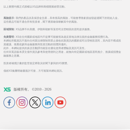
以上實體均獲正式授權以XS品牌和商標開展經營活動。
風險提示:
我們的產品涉及保證金交易，具有很高的風險，可能會導致虧損金額超過閣下的初始入金。
這些產品可能不適合所有投資者，閣下應當確保瞭解其中的風險。
區域限制:
XS品牌不向美國、伊朗和朝鮮等某些司法管轄區的居民提供服務。
免責聲明:
XS在任何國家或地區均不從事可能被視為違反當地法律法規的金融服務招攬行為。
本網站所載資訊不面向任何因法律限制而禁止接收此類資訊的國家或司法管轄區居民，其內容不構成投
資建議、推薦或參與金融服務與投資活動的招攬與邀約。
此外，本網站提供的多語言翻譯功能旨在優化使用者體驗及資訊可及性。
任何非英語版本譯文僅作資訊參考與使用便利之用途，絕無向特定國家或地區居民推介、推廣或招攬金
融服務之意圖。
投資者補償計畫的監管規定將取決於閣下參與的XS實體。
僅經XS集團明確書面許可後，方可複製本網站資訊。
版權所有。 ©2010 - 2026