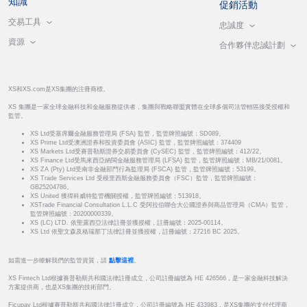
知識
促銷活動
交易工具
忠誠度
資源
合作夥伴忠誠計劃
XS和XS.com是XS集團的注冊商標。
XS 集團是一家全球金融科技和金融服務提供者，集團與戰略聯盟實體在全球多個司法管轄區接受授權和
監管。
XS Ltd受塞席爾金融服務管理局 (FSA) 監管，監管牌照編號：SD089。
XS Prime Ltd受澳洲證券和投資委員會 (ASIC) 監管，監管牌照編號：374409
XS Markets Ltd受賽普勒斯證券交易委員會 (CySEC) 監管，監管牌照編號：412/22。
XS Finance Ltd受馬來西亞納閩金融服務管理局 (LFSA) 監管，監管牌照編號：MB/21/0081。
XS ZA (Pty) Ltd受南非金融部門行為監理局 (FSCA) 監管，監管牌照編號：53199。
XS Trade Services Ltd 受模里西斯金融服務委員會（FSC）監管，監管牌照編號：
GB25204786。
XS United 獲得科威特監管機關授權，監管牌照編號：513918。
XSTrade Financial Consultation L.L.C 受阿拉伯聯合大公國證券與商品管理局（CMA）監管，
監管牌照編號：20200000339。
XS (LC) LTD. 依聖露西亞法律註冊並獲授權，註冊編號：2025-00114。
XS Ltd 依聖文森及格瑞那丁法律註冊並獲授權，註冊編號：27216 BC 2025。
如需進一步瞭解我們的監管資質，請
點擊這裡
。
XS Fintech Ltd根據賽普勒斯共和國法律註冊成立，公司註冊編號為 HE 426566，是一家金融科技解決
方案提供商，也是XS集團的技術部門。
Ficupay Ltd根據賽普勒斯共和國法律註冊成立，公司註冊編號為 HE 433983，是XS集團的支付代理商