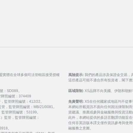
聯盟實體在全球多個司法管轄區接受授權
風險提示:
我們的產品涉及保證金交易，
這些產品可能不適合所有投資者，閣下應
號：SD089。
區域限制:
XS品牌不向美國、伊朗和朝鮮
監管牌照編號：374409
 監管，監管牌照編號：412/22。
免責聲明:
XS在任何國家或地區均不從
) 監管，監管牌照編號：MB/21/0081。
本網站所載資訊不面向任何因法律限制而
監管，監管牌照編號：53199。
資建議、推薦或參與金融服務與投資活動
會（FSC）監管，監管牌照編號：
此外，本網站提供的多語言翻譯功能旨在
任何非英語版本譯文僅作資訊參考與使用
3918。
融服務之意圖。