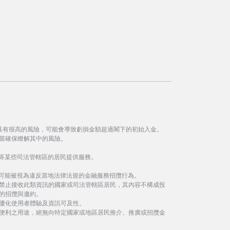
具有很高的風險，可能會導致虧損金額超過閣下的初始入金。
當確保瞭解其中的風險。
等某些司法管轄區的居民提供服務。
事可能被視為違反當地法律法規的金融服務招攬行為。
禁止接收此類資訊的國家或司法管轄區居民，其內容不構成投
的招攬與邀約。
優化使用者體驗及資訊可及性。
便利之用途，絕無向特定國家或地區居民推介、推廣或招攬金