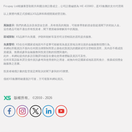
Ficupay Ltd根據賽普勒斯共和國法律註冊成立，公司註冊編號為 HE 433983，是XS集團的支付代理商
以上實體均獲正式授權以XS品牌和商標開展經營活動。
風險提示:
我們的產品涉及保證金交易，具有很高的風險，可能會導致虧損金額超過閣下的初始入金。
這些產品可能不適合所有投資者，閣下應當確保瞭解其中的風險。
區域限制:
XS品牌不向美國、伊朗和朝鮮等某些司法管轄區的居民提供服務。
免責聲明:
XS在任何國家或地區均不從事可能被視為違反當地法律法規的金融服務招攬行為。
本網站所載資訊不面向任何因法律限制而禁止接收此類資訊的國家或司法管轄區居民，其內容不構成投
資建議、推薦或參與金融服務與投資活動的招攬與邀約。
此外，本網站提供的多語言翻譯功能旨在優化使用者體驗及資訊可及性。
任何非英語版本譯文僅作資訊參考與使用便利之用途，絕無向特定國家或地區居民推介、推廣或招攬金
融服務之意圖。
投資者補償計畫的監管規定將取決於閣下參與的XS實體。
僅經XS集團明確書面許可後，方可複製本網站資訊。
版權所有。 ©2010 - 2026