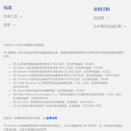
知識
促銷活動
交易工具
忠誠度
資源
合作夥伴忠誠計劃
XS和XS.com是XS集團的注冊商標。
XS 集團是一家全球金融科技和金融服務提供者，集團與戰略聯盟實體在全球多個司法管轄區接受授權和
監管。
XS Ltd受塞席爾金融服務管理局 (FSA) 監管，監管牌照編號：SD089。
XS Prime Ltd受澳洲證券和投資委員會 (ASIC) 監管，監管牌照編號：374409
XS Markets Ltd受賽普勒斯證券交易委員會 (CySEC) 監管，監管牌照編號：412/22。
XS Finance Ltd受馬來西亞納閩金融服務管理局 (LFSA) 監管，監管牌照編號：MB/21/0081。
XS ZA (Pty) Ltd受南非金融部門行為監理局 (FSCA) 監管，監管牌照編號：53199。
XS Trade Services Ltd 受模里西斯金融服務委員會（FSC）監管，監管牌照編號：
GB25204786。
XS United 獲得科威特監管機關授權，監管牌照編號：513918。
XSTrade Financial Consultation L.L.C 受阿拉伯聯合大公國證券與商品管理局（CMA）監管，
監管牌照編號：20200000339。
XS (LC) LTD. 依聖露西亞法律註冊並獲授權，註冊編號：2025-00114。
XS Ltd 依聖文森及格瑞那丁法律註冊並獲授權，註冊編號：27216 BC 2025。
如需進一步瞭解我們的監管資質，請
點擊這裡
。
XS Fintech Ltd根據賽普勒斯共和國法律註冊成立，公司註冊編號為 HE 426566，是一家金融科技解決
方案提供商，也是XS集團的技術部門。