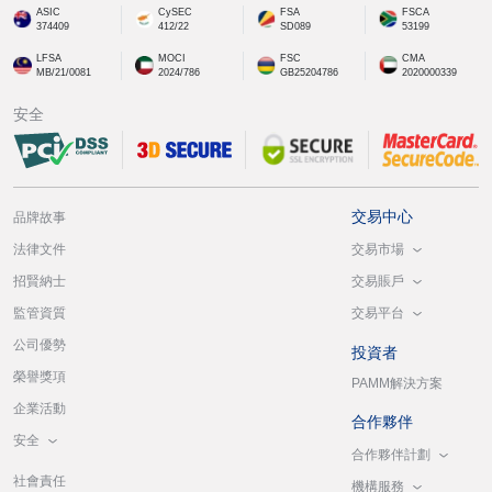
ASIC
CySEC
FSA
FSCA
374409
412/22
SD089
53199
LFSA
MOCI
FSC
CMA
MB/21/0081
2024/786
GB25204786
2020000339
安全
交易中心
品牌故事
交易市場
法律文件
交易賬戶
招賢納士
交易平台
監管資質
公司優勢
投資者
榮譽獎項
PAMM解決方案
企業活動
合作夥伴
安全
合作夥伴計劃
社會責任
機構服務