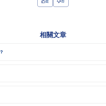
是
否
相關文章
？