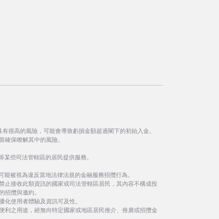
具有很高的風險，可能會導致虧損金額超過閣下的初始入金。
當確保瞭解其中的風險。
等某些司法管轄區的居民提供服務。
事可能被視為違反當地法律法規的金融服務招攬行為。
禁止接收此類資訊的國家或司法管轄區居民，其內容不構成投
的招攬與邀約。
優化使用者體驗及資訊可及性。
便利之用途，絕無向特定國家或地區居民推介、推廣或招攬金