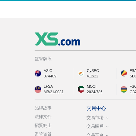
監管牌照
ASIC
CySEC
FS
374409
412/22
SD
LFSA
MOCI
FS
MB/21/0081
2024/786
GB
品牌故事
交易中心
法律文件
交易市場
招賢納士
交易賬戶
監管資質
交易平台