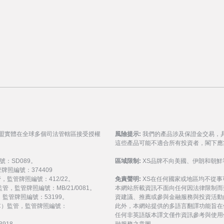
聯盟實體在全球多個司法管轄區接受授權
風險提示:
我們的產品涉及保證金交易，
這些產品可能不適合所有投資者，閣下應
號：SD089。
區域限制:
XS品牌不向美國、伊朗和朝鮮
監管牌照編號：374409
 監管，監管牌照編號：412/22。
免責聲明:
XS在任何國家或地區均不從
) 監管，監管牌照編號：MB/21/0081。
本網站所載資訊不面向任何因法律限制而
監管，監管牌照編號：53199。
資建議、推薦或參與金融服務與投資活動
會（FSC）監管，監管牌照編號：
此外，本網站提供的多語言翻譯功能旨在
任何非英語版本譯文僅作資訊參考與使用