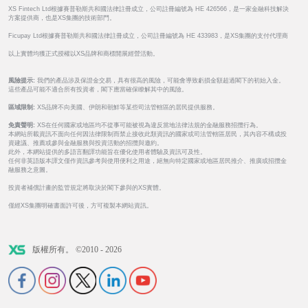
XS Fintech Ltd根據賽普勒斯共和國法律註冊成立，公司註冊編號為 HE 426566，是一家金融科技解決
方案提供商，也是XS集團的技術部門。
Ficupay Ltd根據賽普勒斯共和國法律註冊成立，公司註冊編號為 HE 433983，是XS集團的支付代理商
以上實體均獲正式授權以XS品牌和商標開展經營活動。
風險提示:
我們的產品涉及保證金交易，具有很高的風險，可能會導致虧損金額超過閣下的初始入金。
這些產品可能不適合所有投資者，閣下應當確保瞭解其中的風險。
區域限制:
XS品牌不向美國、伊朗和朝鮮等某些司法管轄區的居民提供服務。
免責聲明:
XS在任何國家或地區均不從事可能被視為違反當地法律法規的金融服務招攬行為。
本網站所載資訊不面向任何因法律限制而禁止接收此類資訊的國家或司法管轄區居民，其內容不構成投
資建議、推薦或參與金融服務與投資活動的招攬與邀約。
此外，本網站提供的多語言翻譯功能旨在優化使用者體驗及資訊可及性。
任何非英語版本譯文僅作資訊參考與使用便利之用途，絕無向特定國家或地區居民推介、推廣或招攬金
融服務之意圖。
投資者補償計畫的監管規定將取決於閣下參與的XS實體。
僅經XS集團明確書面許可後，方可複製本網站資訊。
版權所有。 ©2010 - 2026