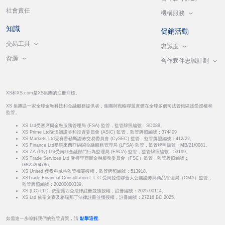
社會責任
機構服務
知識
促銷活動
交易工具
忠誠度
資源
合作夥伴忠誠計劃
XS和XS.com是XS集團的注冊商標。
XS 集團是一家全球金融科技和金融服務提供者，集團與戰略聯盟實體在全球多個司法管轄區接受授權和
監管。
XS Ltd受塞席爾金融服務管理局 (FSA) 監管，監管牌照編號：SD089。
XS Prime Ltd受澳洲證券和投資委員會 (ASIC) 監管，監管牌照編號：374409
XS Markets Ltd受賽普勒斯證券交易委員會 (CySEC) 監管，監管牌照編號：412/22。
XS Finance Ltd受馬來西亞納閩金融服務管理局 (LFSA) 監管，監管牌照編號：MB/21/0081。
XS ZA (Pty) Ltd受南非金融部門行為監理局 (FSCA) 監管，監管牌照編號：53199。
XS Trade Services Ltd 受模里西斯金融服務委員會（FSC）監管，監管牌照編號：
GB25204786。
XS United 獲得科威特監管機關授權，監管牌照編號：513918。
XSTrade Financial Consultation L.L.C 受阿拉伯聯合大公國證券與商品管理局（CMA）監管，
監管牌照編號：20200000339。
XS (LC) LTD. 依聖露西亞法律註冊並獲授權，註冊編號：2025-00114。
XS Ltd 依聖文森及格瑞那丁法律註冊並獲授權，註冊編號：27216 BC 2025。
如需進一步瞭解我們的監管資質，請
點擊這裡
。