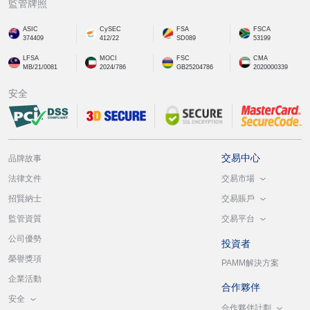
監管牌照
ASIC
CySEC
FSA
FSCA
374409
412/22
SD089
53199
LFSA
MOCI
FSC
CMA
MB/21/0081
2024/786
GB25204786
2020000339
安全
交易中心
品牌故事
交易市場
法律文件
交易賬戶
招賢納士
交易平台
監管資質
公司優勢
投資者
榮譽獎項
PAMM解決方案
企業活動
合作夥伴
安全
合作夥伴計劃