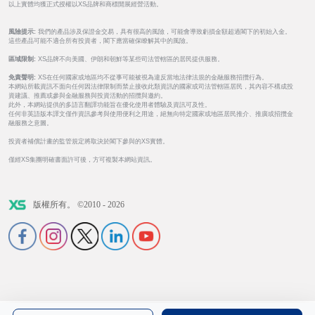
以上實體均獲正式授權以XS品牌和商標開展經營活動。
風險提示:
我們的產品涉及保證金交易，具有很高的風險，可能會導致虧損金額超過閣下的初始入金。
這些產品可能不適合所有投資者，閣下應當確保瞭解其中的風險。
區域限制:
XS品牌不向美國、伊朗和朝鮮等某些司法管轄區的居民提供服務。
免責聲明:
XS在任何國家或地區均不從事可能被視為違反當地法律法規的金融服務招攬行為。
本網站所載資訊不面向任何因法律限制而禁止接收此類資訊的國家或司法管轄區居民，其內容不構成投
資建議、推薦或參與金融服務與投資活動的招攬與邀約。
此外，本網站提供的多語言翻譯功能旨在優化使用者體驗及資訊可及性。
任何非英語版本譯文僅作資訊參考與使用便利之用途，絕無向特定國家或地區居民推介、推廣或招攬金
融服務之意圖。
投資者補償計畫的監管規定將取決於閣下參與的XS實體。
僅經XS集團明確書面許可後，方可複製本網站資訊。
版權所有。 ©2010 - 2026