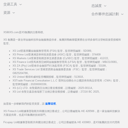
交易工具
忠誠度
資源
合作夥伴忠誠計劃
XS和XS.com是XS集團的注冊商標。
XS 集團是一家全球金融科技和金融服務提供者，集團與戰略聯盟實體在全球多個司法管轄區接受授權和
監管。
XS Ltd受塞席爾金融服務管理局 (FSA) 監管，監管牌照編號：SD089。
XS Prime Ltd受澳洲證券和投資委員會 (ASIC) 監管，監管牌照編號：374409
XS Markets Ltd受賽普勒斯證券交易委員會 (CySEC) 監管，監管牌照編號：412/22。
XS Finance Ltd受馬來西亞納閩金融服務管理局 (LFSA) 監管，監管牌照編號：MB/21/0081。
XS ZA (Pty) Ltd受南非金融部門行為監理局 (FSCA) 監管，監管牌照編號：53199。
XS Trade Services Ltd 受模里西斯金融服務委員會（FSC）監管，監管牌照編號：
GB25204786。
XS United 獲得科威特監管機關授權，監管牌照編號：513918。
XSTrade Financial Consultation L.L.C 受阿拉伯聯合大公國證券與商品管理局（CMA）監管，
監管牌照編號：20200000339。
XS (LC) LTD. 依聖露西亞法律註冊並獲授權，註冊編號：2025-00114。
XS Ltd 依聖文森及格瑞那丁法律註冊並獲授權，註冊編號：27216 BC 2025。
如需進一步瞭解我們的監管資質，請
點擊這裡
。
XS Fintech Ltd根據賽普勒斯共和國法律註冊成立，公司註冊編號為 HE 426566，是一家金融科技解決
方案提供商，也是XS集團的技術部門。
Ficupay Ltd根據賽普勒斯共和國法律註冊成立，公司註冊編號為 HE 433983，是XS集團的支付代理商