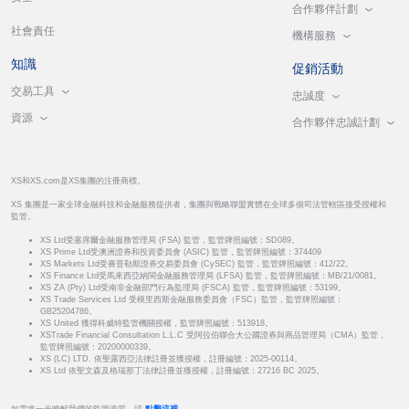
合作夥伴計劃
社會責任
機構服務
知識
促銷活動
交易工具
忠誠度
資源
合作夥伴忠誠計劃
XS和XS.com是XS集團的注冊商標。
XS 集團是一家全球金融科技和金融服務提供者，集團與戰略聯盟實體在全球多個司法管轄區接受授權和
監管。
XS Ltd受塞席爾金融服務管理局 (FSA) 監管，監管牌照編號：SD089。
XS Prime Ltd受澳洲證券和投資委員會 (ASIC) 監管，監管牌照編號：374409
XS Markets Ltd受賽普勒斯證券交易委員會 (CySEC) 監管，監管牌照編號：412/22。
XS Finance Ltd受馬來西亞納閩金融服務管理局 (LFSA) 監管，監管牌照編號：MB/21/0081。
XS ZA (Pty) Ltd受南非金融部門行為監理局 (FSCA) 監管，監管牌照編號：53199。
XS Trade Services Ltd 受模里西斯金融服務委員會（FSC）監管，監管牌照編號：
GB25204786。
XS United 獲得科威特監管機關授權，監管牌照編號：513918。
XSTrade Financial Consultation L.L.C 受阿拉伯聯合大公國證券與商品管理局（CMA）監管，
監管牌照編號：20200000339。
XS (LC) LTD. 依聖露西亞法律註冊並獲授權，註冊編號：2025-00114。
XS Ltd 依聖文森及格瑞那丁法律註冊並獲授權，註冊編號：27216 BC 2025。