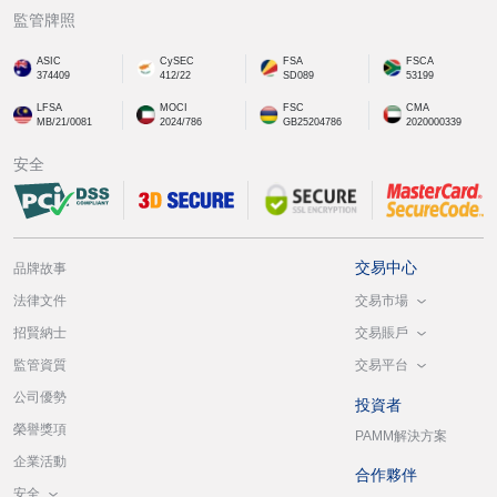
監管牌照
ASIC
CySEC
FSA
FSCA
374409
412/22
SD089
53199
LFSA
MOCI
FSC
CMA
MB/21/0081
2024/786
GB25204786
2020000339
安全
交易中心
品牌故事
交易市場
法律文件
交易賬戶
招賢納士
交易平台
監管資質
公司優勢
投資者
榮譽獎項
PAMM解決方案
企業活動
合作夥伴
安全