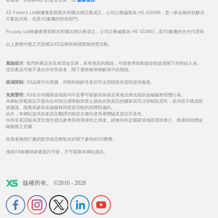
如需進一步瞭解我們的監管資質，請
點擊這裡
。
XS Fintech Ltd根據賽普勒斯共和國法律註冊成立，公司註冊編號為 HE 426566，是一家金融科技解決
方案提供商，也是XS集團的技術部門。
Ficupay Ltd根據賽普勒斯共和國法律註冊成立，公司註冊編號為 HE 433983，是XS集團的支付代理商
以上實體均獲正式授權以XS品牌和商標開展經營活動。
風險提示:
我們的產品涉及保證金交易，具有很高的風險，可能會導致虧損金額超過閣下的初始入金。
這些產品可能不適合所有投資者，閣下應當確保瞭解其中的風險。
區域限制:
XS品牌不向美國、伊朗和朝鮮等某些司法管轄區的居民提供服務。
免責聲明:
XS在任何國家或地區均不從事可能被視為違反當地法律法規的金融服務招攬行為。
本網站所載資訊不面向任何因法律限制而禁止接收此類資訊的國家或司法管轄區居民，其內容不構成投
資建議、推薦或參與金融服務與投資活動的招攬與邀約。
此外，本網站提供的多語言翻譯功能旨在優化使用者體驗及資訊可及性。
任何非英語版本譯文僅作資訊參考與使用便利之用途，絕無向特定國家或地區居民推介、推廣或招攬金
融服務之意圖。
投資者補償計畫的監管規定將取決於閣下參與的XS實體。
僅經XS集團明確書面許可後，方可複製本網站資訊。
版權所有。 ©2010 - 2026