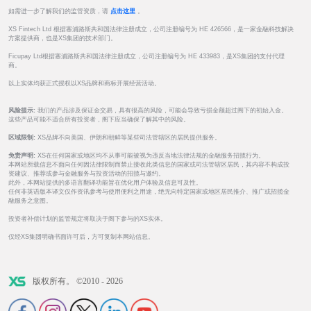
如需进一步了解我们的监管资质，请
点击这里
。
XS Fintech Ltd 根据塞浦路斯共和国法律注册成立，公司注册编号为 HE 426566，是一家金融科技解决
方案提供商，也是XS集团的技术部门。
Ficupay Ltd根据塞浦路斯共和国法律注册成立，公司注册编号为 HE 433983，是XS集团的支付代理
商。
以上实体均获正式授权以XS品牌和商标开展经营活动。
风险提示:
我们的产品涉及保证金交易，具有很高的风险，可能会导致亏损金额超过阁下的初始入金。
这些产品可能不适合所有投资者，阁下应当确保了解其中的风险。
区域限制:
XS品牌不向美国、伊朗和朝鲜等某些司法管辖区的居民提供服务。
免责声明:
XS在任何国家或地区均不从事可能被视为违反当地法律法规的金融服务招揽行为。
本网站所载信息不面向任何因法律限制而禁止接收此类信息的国家或司法管辖区居民，其内容不构成投
资建议、推荐或参与金融服务与投资活动的招揽与邀约。
此外，本网站提供的多语言翻译功能旨在优化用户体验及信息可及性。
任何非英语版本译文仅作资讯参考与使用便利之用途，绝无向特定国家或地区居民推介、推广或招揽金
融服务之意图。
投资者补偿计划的监管规定将取决于阁下参与的XS实体。
仅经XS集团明确书面许可后，方可复制本网站信息。
版权所有。 ©2010 - 2026