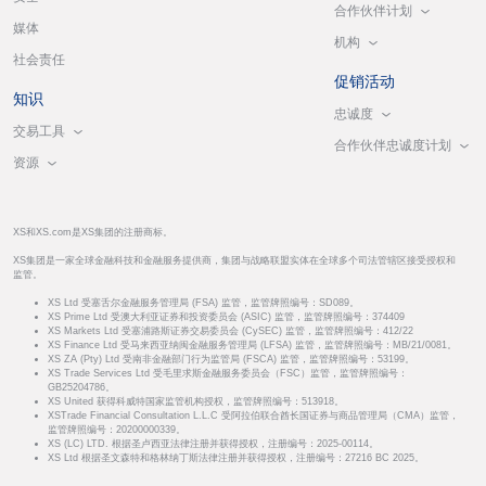
合作伙伴计划
媒体
机构
社会责任
促销活动
知识
忠诚度
交易工具
合作伙伴忠诚度计划
资源
XS和XS.com是XS集团的注册商标。
XS集团是一家全球金融科技和金融服务提供商，集团与战略联盟实体在全球多个司法管辖区接受授权和
监管。
XS Ltd 受塞舌尔金融服务管理局 (FSA) 监管，监管牌照编号：SD089。
XS Prime Ltd 受澳大利亚证券和投资委员会 (ASIC) 监管，监管牌照编号：374409
XS Markets Ltd 受塞浦路斯证券交易委员会 (CySEC) 监管，监管牌照编号：412/22
XS Finance Ltd 受马来西亚纳闽金融服务管理局 (LFSA) 监管，监管牌照编号：MB/21/0081。
XS ZA (Pty) Ltd 受南非金融部门行为监管局 (FSCA) 监管，监管牌照编号：53199。
XS Trade Services Ltd 受毛里求斯金融服务委员会（FSC）监管，监管牌照编号：
GB25204786。
XS United 获得科威特国家监管机构授权，监管牌照编号：513918。
XSTrade Financial Consultation L.L.C 受阿拉伯联合酋长国证券与商品管理局（CMA）监管，
监管牌照编号：20200000339。
XS (LC) LTD. 根据圣卢西亚法律注册并获得授权，注册编号：2025-00114。
XS Ltd 根据圣文森特和格林纳丁斯法律注册并获得授权，注册编号：27216 BC 2025。