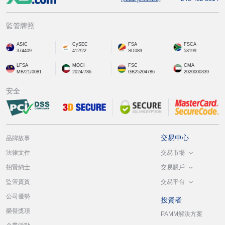
監管牌照
ASIC
CySEC
FSA
FSCA
374409
412/22
SD089
53199
LFSA
MOCI
FSC
CMA
MB/21/0081
2024/786
GB25204786
2020000339
安全
交易中心
品牌故事
交易市場
法律文件
交易賬戶
招賢納士
交易平台
監管資質
公司優勢
投資者
榮譽獎項
PAMM解決方案