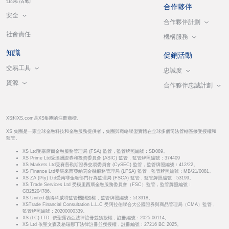
企業活動
合作夥伴
安全
合作夥伴計劃
社會責任
機構服務
知識
促銷活動
交易工具
忠誠度
資源
合作夥伴忠誠計劃
XS和XS.com是XS集團的注冊商標。
XS 集團是一家全球金融科技和金融服務提供者，集團與戰略聯盟實體在全球多個司法管轄區接受授權和
監管。
XS Ltd受塞席爾金融服務管理局 (FSA) 監管，監管牌照編號：SD089。
XS Prime Ltd受澳洲證券和投資委員會 (ASIC) 監管，監管牌照編號：374409
XS Markets Ltd受賽普勒斯證券交易委員會 (CySEC) 監管，監管牌照編號：412/22。
XS Finance Ltd受馬來西亞納閩金融服務管理局 (LFSA) 監管，監管牌照編號：MB/21/0081。
XS ZA (Pty) Ltd受南非金融部門行為監理局 (FSCA) 監管，監管牌照編號：53199。
XS Trade Services Ltd 受模里西斯金融服務委員會（FSC）監管，監管牌照編號：
GB25204786。
XS United 獲得科威特監管機關授權，監管牌照編號：513918。
XSTrade Financial Consultation L.L.C 受阿拉伯聯合大公國證券與商品管理局（CMA）監管，
監管牌照編號：20200000339。
XS (LC) LTD. 依聖露西亞法律註冊並獲授權，註冊編號：2025-00114。
XS Ltd 依聖文森及格瑞那丁法律註冊並獲授權，註冊編號：27216 BC 2025。