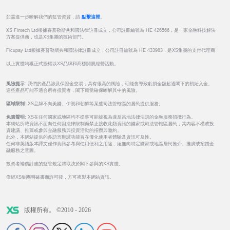
如需進一步瞭解我們的監管資質，請
點擊這裡
。
XS Fintech Ltd根據賽普勒斯共和國法律註冊成立，公司註冊編號為 HE 426566，是一家金融科技解決
方案提供商，也是XS集團的技術部門。
Ficupay Ltd根據賽普勒斯共和國法律註冊成立，公司註冊編號為 HE 433983，是XS集團的支付代理商
以上實體均獲正式授權以XS品牌和商標開展經營活動。
風險提示:
我們的產品涉及保證金交易，具有很高的風險，可能會導致虧損金額超過閣下的初始入金。
這些產品可能不適合所有投資者，閣下應當確保瞭解其中的風險。
區域限制:
XS品牌不向美國、伊朗和朝鮮等某些司法管轄區的居民提供服務。
免責聲明:
XS在任何國家或地區均不從事可能被視為違反當地法律法規的金融服務招攬行為。
本網站所載資訊不面向任何因法律限制而禁止接收此類資訊的國家或司法管轄區居民，其內容不構成投
資建議、推薦或參與金融服務與投資活動的招攬與邀約。
此外，本網站提供的多語言翻譯功能旨在優化使用者體驗及資訊可及性。
任何非英語版本譯文僅作資訊參考與使用便利之用途，絕無向特定國家或地區居民推介、推廣或招攬金
融服務之意圖。
投資者補償計畫的監管規定將取決於閣下參與的XS實體。
僅經XS集團明確書面許可後，方可複製本網站資訊。
版權所有。 ©2010 - 2026