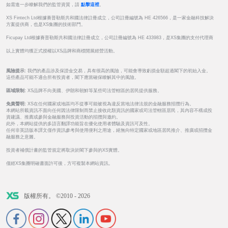
如需進一步瞭解我們的監管資質，請
點擊這裡
。
XS Fintech Ltd根據賽普勒斯共和國法律註冊成立，公司註冊編號為 HE 426566，是一家金融科技解決
方案提供商，也是XS集團的技術部門。
Ficupay Ltd根據賽普勒斯共和國法律註冊成立，公司註冊編號為 HE 433983，是XS集團的支付代理商
以上實體均獲正式授權以XS品牌和商標開展經營活動。
風險提示:
我們的產品涉及保證金交易，具有很高的風險，可能會導致虧損金額超過閣下的初始入金。
這些產品可能不適合所有投資者，閣下應當確保瞭解其中的風險。
區域限制:
XS品牌不向美國、伊朗和朝鮮等某些司法管轄區的居民提供服務。
免責聲明:
XS在任何國家或地區均不從事可能被視為違反當地法律法規的金融服務招攬行為。
本網站所載資訊不面向任何因法律限制而禁止接收此類資訊的國家或司法管轄區居民，其內容不構成投
資建議、推薦或參與金融服務與投資活動的招攬與邀約。
此外，本網站提供的多語言翻譯功能旨在優化使用者體驗及資訊可及性。
任何非英語版本譯文僅作資訊參考與使用便利之用途，絕無向特定國家或地區居民推介、推廣或招攬金
融服務之意圖。
投資者補償計畫的監管規定將取決於閣下參與的XS實體。
僅經XS集團明確書面許可後，方可複製本網站資訊。
版權所有。 ©2010 - 2026