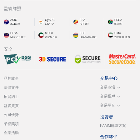
監管牌照
ASIC
CySEC
FSA
FSCA
374409
412/22
SD089
53199
LFSA
MOCI
FSC
CMA
MB/21/0081
2024/786
GB25204786
2020000339
安全
交易中心
品牌故事
交易市場
法律文件
交易賬戶
招賢納士
交易平台
監管資質
公司優勢
投資者
榮譽獎項
PAMM解決方案
企業活動
合作夥伴