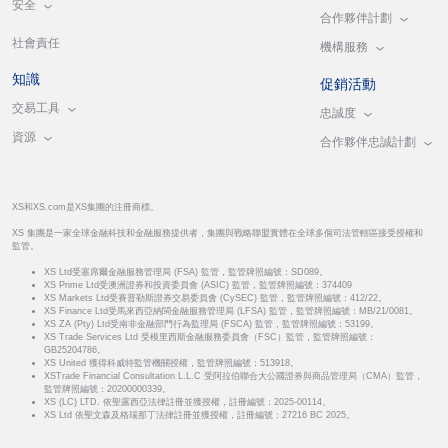
安全
合作夥伴計劃
社會責任
機構服務
知識
促銷活動
交易工具
忠誠度
資源
合作夥伴忠誠計劃
XS和XS.com是XS集團的注冊商標。
XS 集團是一家全球金融科技和金融服務提供者，集團與戰略聯盟實體在全球多個司法管轄區接受授權和
監管。
XS Ltd受塞席爾金融服務管理局 (FSA) 監管，監管牌照編號：SD089。
XS Prime Ltd受澳洲證券和投資委員會 (ASIC) 監管，監管牌照編號：374409
XS Markets Ltd受賽普勒斯證券交易委員會 (CySEC) 監管，監管牌照編號：412/22。
XS Finance Ltd受馬來西亞納閩金融服務管理局 (LFSA) 監管，監管牌照編號：MB/21/0081。
XS ZA (Pty) Ltd受南非金融部門行為監理局 (FSCA) 監管，監管牌照編號：53199。
XS Trade Services Ltd 受模里西斯金融服務委員會（FSC）監管，監管牌照編號：
GB25204786。
XS United 獲得科威特監管機關授權，監管牌照編號：513918。
XSTrade Financial Consultation L.L.C 受阿拉伯聯合大公國證券與商品管理局（CMA）監管，
監管牌照編號：20200000339。
XS (LC) LTD. 依聖露西亞法律註冊並獲授權，註冊編號：2025-00114。
XS Ltd 依聖文森及格瑞那丁法律註冊並獲授權，註冊編號：27216 BC 2025。