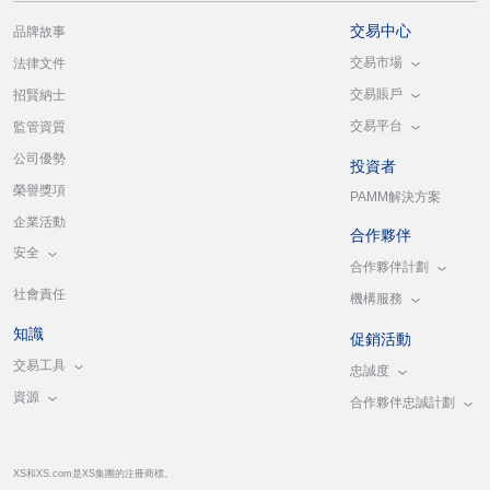
交易中心
品牌故事
交易市場
法律文件
交易賬戶
招賢納士
交易平台
監管資質
公司優勢
投資者
榮譽獎項
PAMM解決方案
企業活動
合作夥伴
安全
合作夥伴計劃
社會責任
機構服務
知識
促銷活動
交易工具
忠誠度
資源
合作夥伴忠誠計劃
XS和XS.com是XS集團的注冊商標。