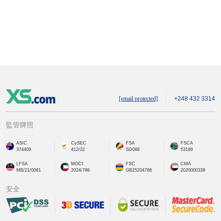
[email protected]
+248 432 3314
監管牌照
ASIC
CySEC
FSA
FSCA
374409
412/22
SD089
53199
LFSA
MOCI
FSC
CMA
MB/21/0081
2024/786
GB25204786
2020000339
安全