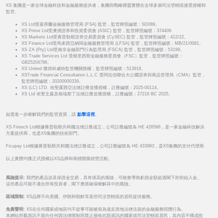
XS 集團是一家全球金融科技和金融服務提供者，集團與戰略聯盟實體在全球多個司法管轄區接受授權和
監管。
XS Ltd受塞席爾金融服務管理局 (FSA) 監管，監管牌照編號：SD089。
XS Prime Ltd受澳洲證券和投資委員會 (ASIC) 監管，監管牌照編號：374409
XS Markets Ltd受賽普勒斯證券交易委員會 (CySEC) 監管，監管牌照編號：412/22。
XS Finance Ltd受馬來西亞納閩金融服務管理局 (LFSA) 監管，監管牌照編號：MB/21/0081。
XS ZA (Pty) Ltd受南非金融部門行為監理局 (FSCA) 監管，監管牌照編號：53199。
XS Trade Services Ltd 受模里西斯金融服務委員會（FSC）監管，監管牌照編號：
GB25204786。
XS United 獲得科威特監管機關授權，監管牌照編號：513918。
XSTrade Financial Consultation L.L.C 受阿拉伯聯合大公國證券與商品管理局（CMA）監管，
監管牌照編號：20200000339。
XS (LC) LTD. 依聖露西亞法律註冊並獲授權，註冊編號：2025-00114。
XS Ltd 依聖文森及格瑞那丁法律註冊並獲授權，註冊編號：27216 BC 2025。
如需進一步瞭解我們的監管資質，請
點擊這裡
。
XS Fintech Ltd根據賽普勒斯共和國法律註冊成立，公司註冊編號為 HE 426566，是一家金融科技解決
方案提供商，也是XS集團的技術部門。
Ficupay Ltd根據賽普勒斯共和國法律註冊成立，公司註冊編號為 HE 433983，是XS集團的支付代理商
以上實體均獲正式授權以XS品牌和商標開展經營活動。
風險提示:
我們的產品涉及保證金交易，具有很高的風險，可能會導致虧損金額超過閣下的初始入金。
這些產品可能不適合所有投資者，閣下應當確保瞭解其中的風險。
區域限制:
XS品牌不向美國、伊朗和朝鮮等某些司法管轄區的居民提供服務。
免責聲明:
XS在任何國家或地區均不從事可能被視為違反當地法律法規的金融服務招攬行為。
本網站所載資訊不面向任何因法律限制而禁止接收此類資訊的國家或司法管轄區居民，其內容不構成投