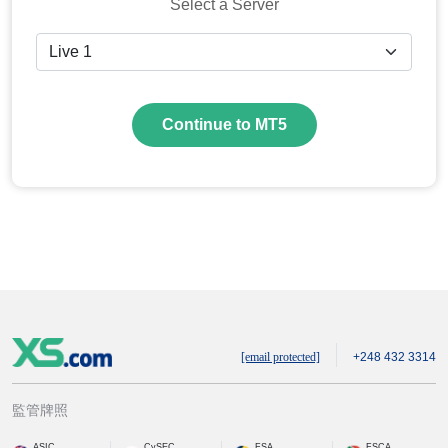
Select a Server
Continue to MT5
[email protected]
+248 432 3314
監管牌照
ASIC
CySEC
FSA
FSCA