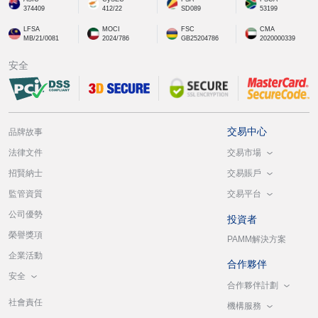
374409
412/22
SD089
53199
LFSA
MOCI
FSC
CMA
MB/21/0081
2024/786
GB25204786
2020000339
安全
交易中心
品牌故事
交易市場
法律文件
交易賬戶
招賢納士
交易平台
監管資質
公司優勢
投資者
榮譽獎項
PAMM解決方案
企業活動
合作夥伴
安全
合作夥伴計劃
社會責任
機構服務