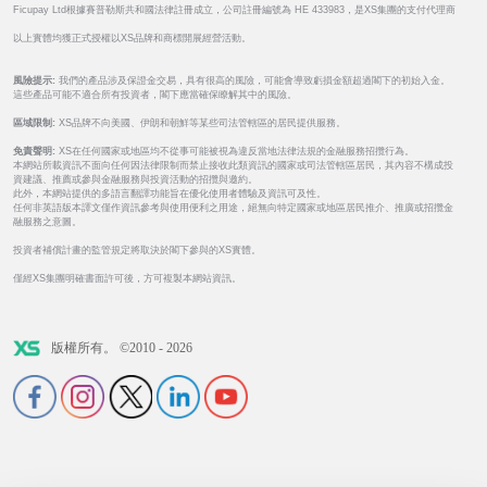
Ficupay Ltd根據賽普勒斯共和國法律註冊成立，公司註冊編號為 HE 433983，是XS集團的支付代理商
以上實體均獲正式授權以XS品牌和商標開展經營活動。
風險提示:
我們的產品涉及保證金交易，具有很高的風險，可能會導致虧損金額超過閣下的初始入金。
這些產品可能不適合所有投資者，閣下應當確保瞭解其中的風險。
區域限制:
XS品牌不向美國、伊朗和朝鮮等某些司法管轄區的居民提供服務。
免責聲明:
XS在任何國家或地區均不從事可能被視為違反當地法律法規的金融服務招攬行為。
本網站所載資訊不面向任何因法律限制而禁止接收此類資訊的國家或司法管轄區居民，其內容不構成投
資建議、推薦或參與金融服務與投資活動的招攬與邀約。
此外，本網站提供的多語言翻譯功能旨在優化使用者體驗及資訊可及性。
任何非英語版本譯文僅作資訊參考與使用便利之用途，絕無向特定國家或地區居民推介、推廣或招攬金
融服務之意圖。
投資者補償計畫的監管規定將取決於閣下參與的XS實體。
僅經XS集團明確書面許可後，方可複製本網站資訊。
版權所有。 ©2010 - 2026