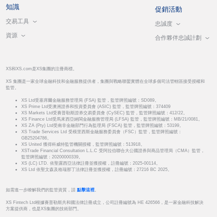
知識
促銷活動
交易工具
忠誠度
資源
合作夥伴忠誠計劃
XS和XS.com是XS集團的注冊商標。
XS 集團是一家全球金融科技和金融服務提供者，集團與戰略聯盟實體在全球多個司法管轄區接受授權和
監管。
XS Ltd受塞席爾金融服務管理局 (FSA) 監管，監管牌照編號：SD089。
XS Prime Ltd受澳洲證券和投資委員會 (ASIC) 監管，監管牌照編號：374409
XS Markets Ltd受賽普勒斯證券交易委員會 (CySEC) 監管，監管牌照編號：412/22。
XS Finance Ltd受馬來西亞納閩金融服務管理局 (LFSA) 監管，監管牌照編號：MB/21/0081。
XS ZA (Pty) Ltd受南非金融部門行為監理局 (FSCA) 監管，監管牌照編號：53199。
XS Trade Services Ltd 受模里西斯金融服務委員會（FSC）監管，監管牌照編號：
GB25204786。
XS United 獲得科威特監管機關授權，監管牌照編號：513918。
XSTrade Financial Consultation L.L.C 受阿拉伯聯合大公國證券與商品管理局（CMA）監管，
監管牌照編號：20200000339。
XS (LC) LTD. 依聖露西亞法律註冊並獲授權，註冊編號：2025-00114。
XS Ltd 依聖文森及格瑞那丁法律註冊並獲授權，註冊編號：27216 BC 2025。
如需進一步瞭解我們的監管資質，請
點擊這裡
。
XS Fintech Ltd根據賽普勒斯共和國法律註冊成立，公司註冊編號為 HE 426566，是一家金融科技解決
方案提供商，也是XS集團的技術部門。