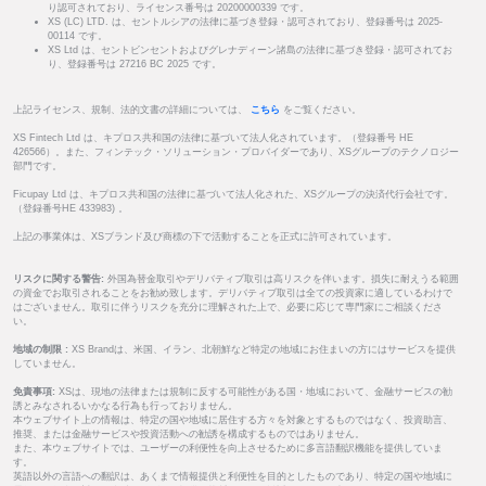
り認可されており、ライセンス番号は 20200000339 です。
XS (LC) LTD. は、セントルシアの法律に基づき登録・認可されており、登録番号は 2025-
00114 です。
XS Ltd は、セントビンセントおよびグレナディーン諸島の法律に基づき登録・認可されてお
り、登録番号は 27216 BC 2025 です。
上記ライセンス、規制、法的文書の詳細については、
こちら
をご覧ください。
XS Fintech Ltd は、キプロス共和国の法律に基づいて法人化されています。（登録番号 HE
426566）。また、フィンテック・ソリューション・プロバイダーであり、XSグループのテクノロジー
部門です。
Ficupay Ltd は、キプロス共和国の法律に基づいて法人化された、XSグループの決済代行会社です。
（登録番号HE 433983) 。
上記の事業体は、XSブランド及び商標の下で活動することを正式に許可されています。
リスクに関する警告:
外国為替金取引やデリバティブ取引は高リスクを伴います。損失に耐えうる範囲
の資金でお取引されることをお勧め致します。デリバティブ取引は全ての投資家に適しているわけで
はございません。取引に伴うリスクを充分に理解された上で、必要に応じて専門家にご相談くださ
い。
地域の制限 :
XS Brandは、米国、イラン、北朝鮮など特定の地域にお住まいの方にはサービスを提供
していません。
免責事項:
XSは、現地の法律または規制に反する可能性がある国・地域において、金融サービスの勧
誘とみなされるいかなる行為も行っておりません。
本ウェブサイト上の情報は、特定の国や地域に居住する方々を対象とするものではなく、投資助言、
推奨、または金融サービスや投資活動への勧誘を構成するものではありません。
また、本ウェブサイトでは、ユーザーの利便性を向上させるために多言語翻訳機能を提供していま
す。
英語以外の言語への翻訳は、あくまで情報提供と利便性を目的としたものであり、特定の国や地域に