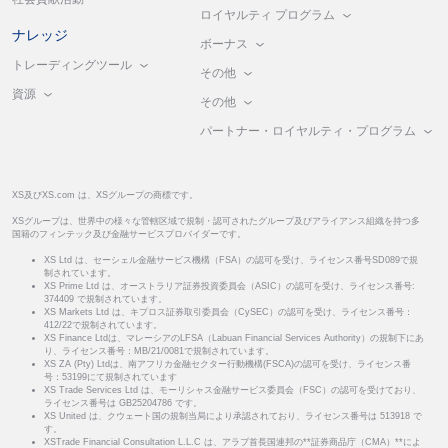
ロイヤルティ プログラム
ナレッジ
ボーナス
トレーディングツール
その他
資源
その他
パートナー・ロイヤルティ・プログラム
XS及びXS.com は、XSグループの商標です。
XSグループは、世界中の様々な管轄区域で規制・認可されたグループ及びアライアンス組織を持つ多
国籍のフィンテック及び金融サービスプロバイダーです。
XS Ltd は、セーシェル金融サービス機構（FSA）の認可を受け、ライセンス番号SD089で規
制されています。
XS Prime Ltd は、オーストラリア証券投資委員会（ASIC）の認可を受け、ライセンス番号:
374409 で規制されています。
XS Markets Ltd は、キプロス証券取引委員会（CySEC）の認可を受け、ライセンス番号：
412/22で規制されています。
XS Finance Ltdは、マレーシアのLFSA（Labuan Financial Services Authority）の規制下にあ
り、ライセンス番号：MB/21/0081で規制されています。
XS ZA (Pty) Ltdは、南アフリカ金融セクター行動機構(FSCA)の認可を受け、ライセンス番
号：53199にて規制されています
XS Trade Services Ltd は、モーリシャス金融サービス委員会（FSC）の認可を受けており、
ライセンス番号は GB25204786 です。
XS United は、クウェート国の規制当局により承認されており、ライセンス番号は 513918 で
す。
XSTrade Financial Consultation L.L.C は、アラブ首長国連邦の**証券商品庁（CMA）**によ