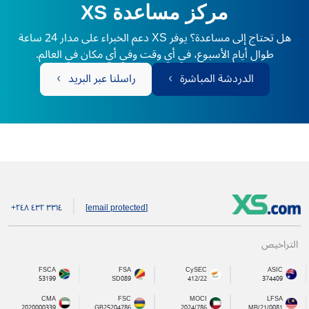
مركز مساعدة XS
هل تحتاج إلى مساعدة؟ يوفر XS دعم الخبراء على مدار 24 ساعة
طوال أيام الأسبوع، في أي وقت وفي أي مكان في العالم.
الدردشة المباشرة
راسلنا عبر البريد
+۲٤۸ ٤۳۲ ۳۳۱٤
[email protected]
التراخيص
FSCA
FSA
CySEC
ASIC
53199
SD089
412/22
374409
CMA
FSC
MOCI
LFSA
2020000339
GB25204786
2024/786
MB/21/0081