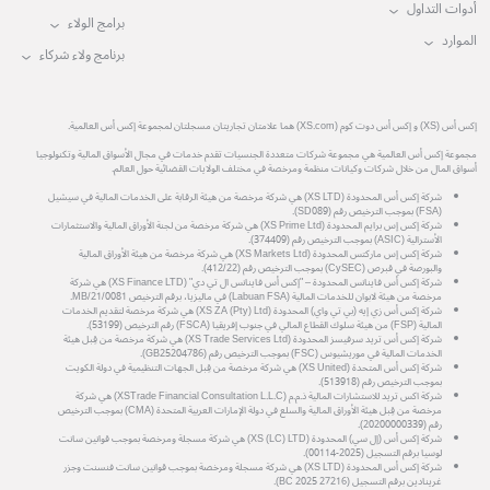
أدوات التداول
برامج الولاء
الموارد
برنامج ولاء شركاء
إكس أس (XS) و إكس أس دوت كوم (XS.com) هما علامتان تجاريتان مسجلتان لمجموعة إكس أس العالمية.
مجموعة إكس أس العالمية هي مجموعة شركات متعددة الجنسيات تقدم خدمات في مجال الأسواق المالية وتكنولوجيا
أسواق المال من خلال شركات وكيانات منظمة ومرخصة في مختلف الولايات القضائية حول العالم.
شركة إكس أس المحدودة (XS LTD) هي شركة مرخصة من هيئة الرقابة على الخدمات المالية في سيشيل
(FSA) بموجب الترخيص رقم (SD089).
شركة إكس إس برايم المحدودة (XS Prime Ltd) هي شركة مرخصة من لجنة الأوراق المالية والاستثمارات
الأسترالية (ASIC) بموجب الترخيص رقم (374409).
شركة إكس إس ماركتس المحدودة (XS Markets Ltd) هي شركة مرخصة من هيئة الأوراق المالية
والبورصة في قبرص (CySEC) بموجب الترخيص رقم (412/22).
شركة إكس أس فاينانس المحدودة – "إكس أس فاينانس ال تي دي" (XS Finance LTD) هي شركة
مرخصة من هيئة لابوان للخدمات المالية (Labuan FSA) في ماليزيا، برقم الترخيص MB/21/0081.
شركة إكس أس زي إيه (بي تي واي) المحدودة (XS ZA (Pty) Ltd) هي شركة مرخصة لتقديم الخدمات
المالية (FSP) من هيئة سلوك القطاع المالي في جنوب إفريقيا (FSCA) رقم الترخيص (53199).
شركة إكس أس تريد سرفيسز المحدودة (XS Trade Services Ltd) هي شركة مرخصة من قِبل هيئة
الخدمات المالية في موريشيوس (FSC) بموجب الترخيص رقم (GB25204786).
شركة إكس أس المتحدة (XS United) هي شركة مرخصة من قِبل الجهات التنظيمية في دولة الكويت
بموجب الترخيص رقم (513918).
شركة اكس تريد للاستشارات المالية ذ.م.م (XSTrade Financial Consultation L.L.C) هي شركة
مرخصة من قِبل هيئة الأوراق المالية والسلع في دولة الإمارات العربية المتحدة (CMA) بموجب الترخيص
رقم (20200000339).
شركة إكس أس (إل سي) المحدودة (XS (LC) LTD) هي شركة مسجلة ومرخصة بموجب قوانين سانت
لوسيا برقم التسجيل (2025-00114).
شركة إكس أس المحدودة (XS LTD) هي شركة مسجلة ومرخصة بموجب قوانين سانت فنسنت وجزر
غرينادين برقم التسجيل (27216 BC 2025).