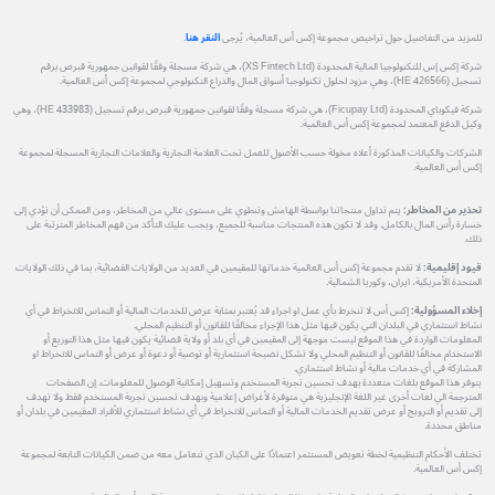
للمزيد من التفاصيل حول تراخيص مجموعة إكس أس العالمية، يُرجى
النقر هنا
.
شركة إكس إس للتكنولوجيا المالية المحدودة (XS Fintech Ltd)، هي شركة مسجلة وفقًا لقوانين جمهورية قبرص برقم
تسجيل (HE 426566)، وهي مزود لحلول تكنولوجيا أسواق المال والذراع التكنولوجي لمجموعة إكس أس العالمية.
شركة فيكوباي المحدودة (Ficupay Ltd)، هي شركة مسجلة وفقًا لقوانين جمهورية قبرص برقم تسجيل (HE 433983)، وهي
وكيل الدفع المعتمد لمجموعة إكس أس العالمية.
الشركات والكيانات المذكورة أعلاه مخولة حسب الأصول للعمل تحت العلامة التجارية والعلامات التجارية المسجلة لمجموعة
إكس أس العالمية.
تحذير من المخاطر:
يتم تداول منتجاتنا بواسطة الهامش وتنطوي على مستوى عالي من المخاطر، ومن الممكن أن تؤدي إلى
خسارة رأس المال بالكامل. وقد لا تكون هذه المنتجات مناسبة للجميع، ويجب عليك التأكد من فهم المخاطر المترتبة على
ذلك.
قيود إقليمية:
لا تقدم مجموعة إكس أس العالمية خدماتها للمقيمين في العديد من الولايات القضائية، بما في ذلك الولايات
المتحدة الأمريكية، ايران، وكوريا الشمالية.
إخلاء المسؤولية:
إكس أس لا تنخرط بأي عمل او اجراء قد يُعتبر بمثابة عرض للخدمات المالية أو التماس للانخراط في أي
نشاط استثماري في البلدان التي يكون فيها مثل هذا الإجراء مخالفًا للقانون أو التنظيم المحلي.
المعلومات الواردة في هذا الموقع ليست موجهة إلى المقيمين في أي بلد أو ولاية قضائية يكون فيها مثل هذا التوزيع أو
الاستخدام مخالفًا للقانون أو التنظيم المحلي ولا تشكل نصيحة استثمارية أو توصية أو دعوة أو عرض أو التماس للانخراط او
المشاركة في أي خدمات مالية أو نشاط استثماري.
يتوفر هذا الموقع بلغات متعددة بهدف تحسين تجربة المستخدم وتسهيل إمكانية الوصول للمعلومات. إن الصفحات
المترجمة الي لغات أخرى غير اللغة الإنجليزية هي متوفرة لأغراض إعلامية وبهدف تحسين تجربة المستخدم فقط ولا تهدف
إلى تقديم أو الترويج أو عرض تقديم الخدمات المالية أو التماس للانخراط في أي نشاط استثماري للأفراد المقيمين في بلدان أو
مناطق محددة.
تختلف الأحكام التنظيمية لخطة تعويض المستثمر اعتمادًا على الكيان الذي تتعامل معه من ضمن الكيانات التابعة لمجموعة
إكس أس العالمية.