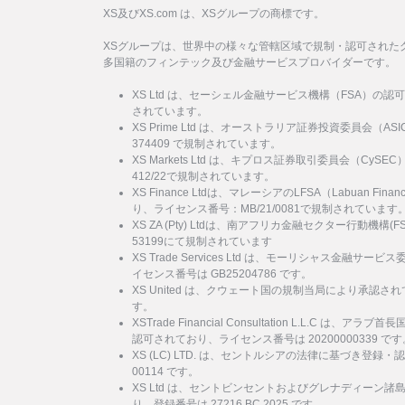
XS及びXS.com は、XSグループの商標です。
XSグループは、世界中の様々な管轄区域で規制・認可された
多国籍のフィンテック及び金融サービスプロバイダーです。
XS Ltd は、セーシェル金融サービス機構（FSA）の認
されています。
XS Prime Ltd は、オーストラリア証券投資委員会（
374409 で規制されています。
XS Markets Ltd は、キプロス証券取引委員会（Cy
412/22で規制されています。
XS Finance Ltdは、マレーシアのLFSA（Labuan Financi
り、ライセンス番号：MB/21/0081で規制されています
XS ZA (Pty) Ltdは、南アフリカ金融セクター行動機
53199にて規制されています
XS Trade Services Ltd は、モーリシャス金融
イセンス番号は GB25204786 です。
XS United は、クウェート国の規制当局により承認され
す。
XSTrade Financial Consultation L.L.C は
認可されており、ライセンス番号は 20200000339 です
XS (LC) LTD. は、セントルシアの法律に基づき登録・
00114 です。
XS Ltd は、セントビンセントおよびグレナディーン
り、登録番号は 27216 BC 2025 です。