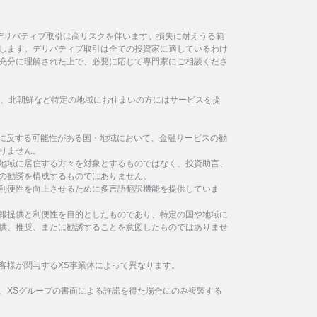
デリバティブ取引は高リスクを伴います。損失に耐えうる範
します。デリバティブ取引は全ての投資家に適しているわけ
充分に理解された上で、必要に応じて専門家にご相談くださ
イラン、北朝鮮など特定の地域にお住まいの方にはサービスを提
制に反する可能性がある国・地域において、金融サービスの勧
りません。
地域に居住する方々を対象とするものではなく、投資助言、
の勧誘を構成するものではありません。
利便性を向上させるために多言語翻訳機能を提供していま
報提供と利便性を目的としたものであり、特定の国や地域に
供、推奨、または勧誘することを意図したものではありませ
客様が関与するXS事業体によって異なります。
、XSグループの書面による許諾を得た場合にのみ複製する