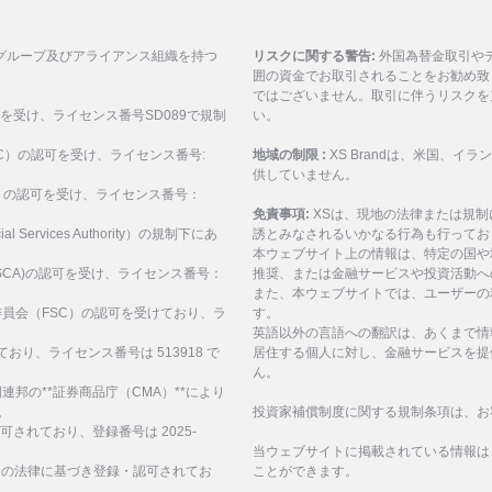
グループ及びアライアンス組織を持つ
リスクに関する警告:
外国為替金取引や
囲の資金でお取引されることをお勧め致
ではございません。取引に伴うリスクを
可を受け、ライセンス番号SD089で規制
い。
ASIC）の認可を受け、ライセンス番号:
地域の制限 :
XS Brandは、米国、
供していません。
SEC）の認可を受け、ライセンス番号：
免責事項:
XSは、現地の法律または規
al Services Authority）の規制下にあ
誘とみなされるいかなる行為も行ってお
。
本ウェブサイト上の情報は、特定の国や
構(FSCA)の認可を受け、ライセンス番号：
推奨、または金融サービスや投資活動へ
また、本ウェブサイトでは、ユーザーの
サービス委員会（FSC）の認可を受けており、ラ
す。
英語以外の言語への翻訳は、あくまで情
ており、ライセンス番号は 513918 で
居住する個人に対し、金融サービスを提
ん。
、アラブ首長国連邦の**証券商品庁（CMA）**により
。
投資家補償制度に関する規制条項は、お
認可されており、登録番号は 2025-
当ウェブサイトに掲載されている情報は
諸島の法律に基づき登録・認可されてお
ことができます。