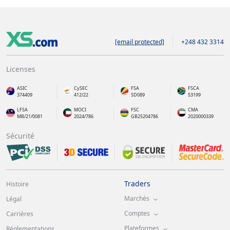
[email protected]
+248 432 3314
Licenses
ASIC
CySEC
FSA
FSCA
374409
412/22
SD089
53199
LFSA
MOCI
FSC
CMA
MB/21/0081
2024/786
GB25204786
2020000339
Sécurité
Traders
Histoire
Marchés
Légal
Comptes
Carrières
Plateformes
Réglementations