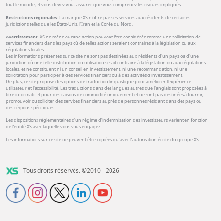
tout le monde, et vous devez vous assurer que vous comprenez les risques impliqués.
Restrictions régionales:
La marque XS n’offre pas ses services aux résidents de certaines
juridictions telles que les États-Unis, l’Iran et la Corée du Nord.
Avertissement:
XS ne mène aucune action pouvant être considérée comme une sollicitation de
services financiers dans les pays où de telles actions seraient contraires à la législation ou aux
régulations locales.
Les informations présentes sur ce site ne sont pas destinées aux résidents d'un pays ou d'une
juridiction où une telle distribution ou utilisation serait contraire à la législation ou aux régulations
locales, et ne constituent ni un conseil en investissement, ni une recommandation, ni une
sollicitation pour participer à des services financiers ou à des activités d'investissement.
De plus, ce site propose des options de traduction linguistique pour améliorer l'expérience
utilisateur et l'accessibilité. Les traductions dans des langues autres que l'anglais sont proposées à
titre informatif et pour des raisons de commodité uniquement et ne sont pas destinées à fournir,
promouvoir ou solliciter des services financiers auprès de personnes résidant dans des pays ou
des régions spécifiques.
Les dispositions réglementaires d’un régime d’indemnisation des investisseurs varient en fonction
de l’entité XS avec laquelle vous vous engagez.
Les informations sur ce site ne peuvent être copiées qu’avec l’autorisation écrite du groupe XS.
Tous droits réservés. ©2010 - 2026