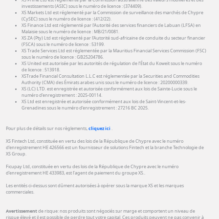
investissements (ASIC) sous le numéro de licence : (374409).
XS Markets Ltd est réglementé par la Commission de surveillance des marchés de Chypre
(CySEC) sous le numéro de licence : (412/22).
XS Finance Ltd est réglementé par l'Autorité des services financiers de Labuan (LFSA) en
Malaisie sous le numéro de licence : MB/21/0081.
XS ZA (Pty) Ltd est réglementé par l'Autorité sud-africaine de conduite du secteur financier
(FSCA) sous le numéro de licence : 53199.
XS Trade Services Ltd est réglementée par la Mauritius Financial Services Commission (FSC)
sous le numéro de licence : GB25204786.
XS United est autorisée par les autorités de régulation de l’État du Koweït sous le numéro
de licence : 513918.
XSTrade Financial Consultation L.L.C est réglementée par la Securities and Commodities
Authority (CMA) des Émirats arabes unis sous le numéro de licence : 20200000339.
XS (LC) LTD. est enregistrée et autorisée conformément aux lois de Sainte-Lucie sous le
numéro d’enregistrement : 2025-00114.
XS Ltd est enregistrée et autorisée conformément aux lois de Saint-Vincent-et-les-
Grenadines sous le numéro d’enregistrement : 27216 BC 2025.
Pour plus de détails sur nos règlements,
cliquez ici
.
XS Fintech Ltd, constituée en vertu des lois de la République de Chypre avec le numéro
d’enregistrement HE 426566 est un fournisseur de solutions Fintech et la branche Technologie de
XS Group.
Ficupay Ltd, constituée en vertu des lois de la République de Chypre avec le numéro
d’enregistrement HE 433983, est l’agent de paiement du groupe XS..
Les entités ci-dessus sont dûment autorisées à opérer sous la marque XS et les marques
commerciales.
Avertissement
de risque: nos produits sont négociés sur marge et comportent un niveau de
risque élevé et il est possible de perdre tout votre capital. Ces produits peuvent ne pas convenir à