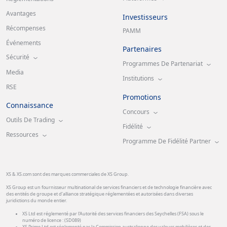
Avantages
Investisseurs
Récompenses
PAMM
Événements
Partenaires
Sécurité
Programmes De Partenariat
Media
Institutions
RSE
Promotions
Connaissance
Concours
Outils De Trading
Fidélité
Ressources
Programme De Fidélité Partner
XS & XS.com sont des marques commerciales de XS Group.
XS Group est un fournisseur multinational de services financiers et de technologie financière avec
des entités de groupe et d’alliance stratégique réglementées et autorisées dans diverses
juridictions du monde entier.
XS Ltd est réglementé par l'Autorité des services financiers des Seychelles (FSA) sous le
numéro de licence : (SD089)
XS Prime Ltd est réglementé par la Commission australienne des valeurs mobilières et des