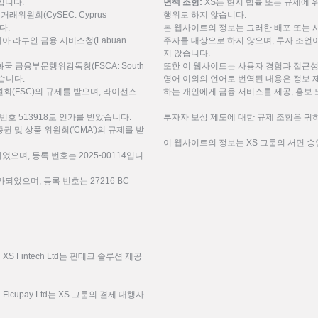
9입니다.
면책 조항:
XS는 현지 법률 또는 규제에 
권거래위원회(CySEC: Cyprus
행위도 하지 않습니다.
니다.
본 웹사이트의 정보는 그러한 배포 또는 
레이시아 라부안 금융 서비스청(Labuan
주자를 대상으로 하지 않으며, 투자 조언이
지 않습니다.
공화국 금융부문행위감독청(FSCA: South
또한 이 웹사이트는 사용자 경험과 접근성
 받습니다.
영어 이외의 언어로 번역된 내용은 정보 
(FSC)의 규제를 받으며, 라이선스
하는 개인에게 금융 서비스를 제공, 홍보 
번호 513918로 인가를 받았습니다.
투자자 보상 제도에 대한 규제 조항은 귀하
미리트 증권 및 상품 위원회('CMA')의 규제를 받
이 웹사이트의 정보는 XS 그룹의 서면 승
되었으며, 등록 번호는 2025-00114입니
되었으며, 등록 번호는 27216 BC
 Fintech Ltd는 핀테크 솔루션 제공
icupay Ltd는 XS 그룹의 결제 대행사