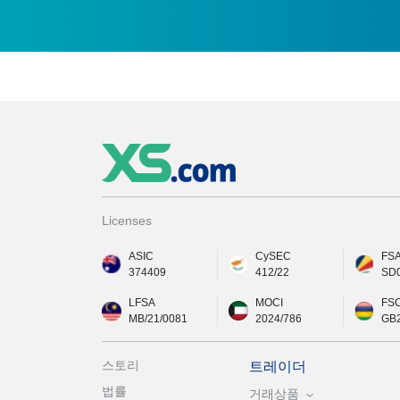
Licenses
ASIC
CySEC
FS
374409
412/22
SD
LFSA
MOCI
FS
MB/21/0081
2024/786
GB
스토리
트레이더
법률
거래상품