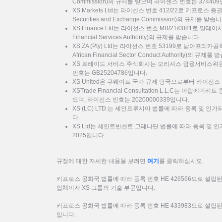
Commission)의 규제를 받으며 라이센스 번호는 37440
XS Markets Ltd는 라이센스 번호 412/22로 키프로스 증
Securities and Exchange Commission)의 규제를 받습
XS Finance Ltd는 라이선스 번호 MB/21/0081로 말
Financial Services Authority)의 규제를 받습니다.
XS ZA (Pty) Ltd는 라이선스 번호 53199로 남아프리카
African Financial Sector Conduct Authority)의 규제를
XS 트레이드 서비스 주식회사는 모리셔스 금융서비스위원회
번호는 GB25204786입니다.
XS United은 쿠웨이트 국가 규제 당국으로부터 라이선스 
XSTrade Financial Consultation L.L.C는 아랍에
으며, 라이선스 번호는 20200000339입니다.
XS (LC) LTD.는 세인트루시아 법률에 따라 등록 및 인가
다.
XS Ltd는 세인트빈센트 그레나딘 법률에 따라 등록 및 인가
2025입니다.
규정에 대한 자세한 내용을 보려면
여기
를 클릭하십시오.
키프로스 공화국 법률에 따라 등록 번호 HE 426566으로 설립된 XS
업체이자 XS 그룹의 기술 부문입니다.
키프로스 공화국 법률에 따라 등록 번호 HE 433983으로 설립된 F
입니다.