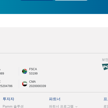
보
A
FSCA
089
53199
C
CMA
25204786
2020000339
투자자
파트너
프
Pamm 솔루션
파트너 프로그램
로