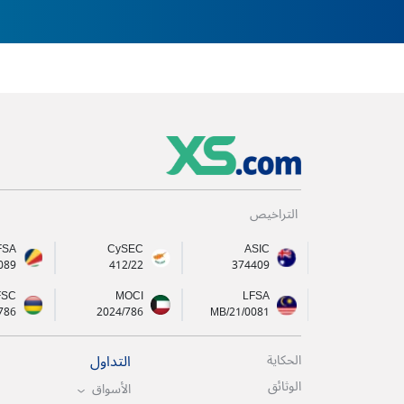
التراخيص
FSA
CySEC
ASIC
089
412/22
374409
FSC
MOCI
LFSA
786
2024/786
MB/21/0081
التداول
الحكاية
الوثائق
الأسواق