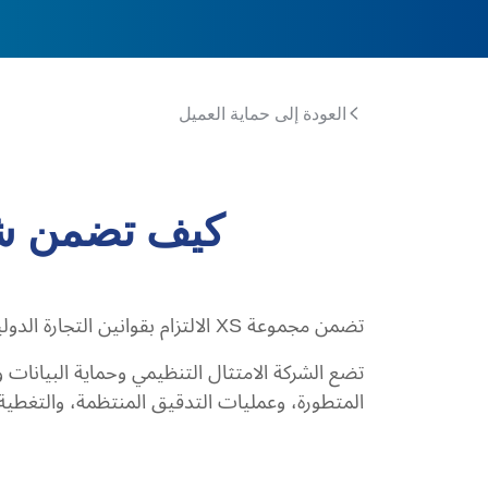
العودة إلى حماية العميل
كيف تضمن شركة XS الالتزام بقوانين ا
تضمن مجموعة XS الالتزام بقوانين التجارة الدولية من خلال الامتثال للمتطلبات التنظيمية في كل ولاية قضائية تعمل بها.
تضع الشركة الامتثال التنظيمي وحماية البيانات وأم
المتطورة، وعمليات التدقيق المنتظمة، والتغطية التأمينية الشا