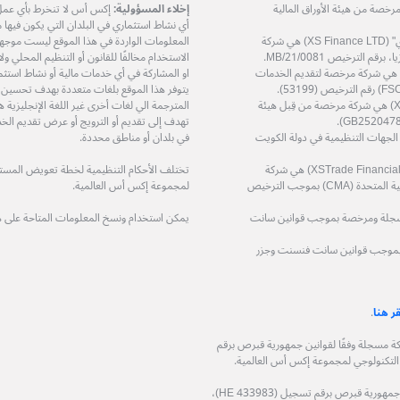
دودة (XS Markets Ltd) هي شركة مرخصة من هيئة الأوراق المالية
إخلاء المسؤولية:
إكس أس لا تنخرط بأي عمل او
أي نشاط استثماري في البلدان التي يكون فيها مثل
شركة إكس أس فاينانس المحدودة – "إكس أس فاينانس ال تي دي" (XS Finance LTD) هي شركة
المعلومات الواردة في هذا الموقع ليست موجهة إ
الاستخدام مخالفًا للقانون أو التنظيم المحلي 
ة إكس أس زي إيه (بي تي واي) المحدودة (XS ZA (Pty) Ltd) هي شركة مرخصة لتقديم الخدمات
او المشاركة في أي خدمات مالية أو نشاط استثم
يتوفر هذا الموقع بلغات متعددة بهدف تحسين
شركة إكس أس تريد سرفيسز المحدودة (XS Trade Services Ltd) هي شركة مرخصة من قِبل هيئة
المترجمة الي لغات أخرى غير اللغة الإنجليزي
تهدف إلى تقديم أو الترويج أو عرض تقديم الخد
ة مرخصة من قِبل الجهات التنظيمية في دولة الكويت
في بلدان أو مناطق محددة.
شركة اكس تريد للاستشارات المالية ذ.م.م (XSTrade Financial Consultation L.L.C) هي شركة
تختلف الأحكام التنظيمية لخطة تعويض المستثمر
مرخصة من قِبل هيئة الأوراق المالية والسلع في دولة الإمارات العربية المتحدة (CMA) بموجب الترخيص
لمجموعة إكس أس العالمية.
حدودة (XS (LC) LTD) هي شركة مسجلة ومرخصة بموجب قوانين سانت
يمكن استخدام ونسخ المعلومات المتاحة على 
 مسجلة ومرخصة بموجب قوانين سانت فنسنت وجزر
قر هنا
.
وجيا المالية المحدودة (XS Fintech Ltd)، هي شركة مسجلة وفقًا لقوانين جمهورية قبرص برقم
شركة فيكوباي المحدودة (Ficupay Ltd)، هي شركة مسجلة وفقًا لقوانين جمهورية قبرص برقم تسجيل (HE 433983)،