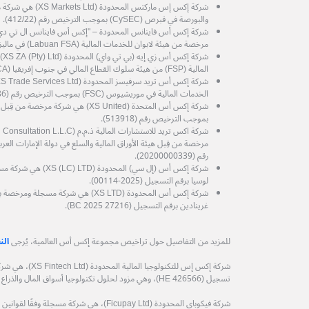
شركة إكس إس ماركتس المح
والبورصة في قبرص (CySEC) بموجب الترخيص رقم (412/22).
مرخصة من هيئة لابوان للخدمات المالية (Labuan FSA) في ماليزيا، برقم الترخيص MB/21/0081.
شرك
المالية (FSP) من هيئة سلوك القطاع المالي في جنوب إفريقيا (FSCA) رقم الترخيص (53199).
الخدمات المالية في موريشيوس (FSC) بموجب الترخيص رقم (GB25204786).
شركة إكس أس المتحدة (XS United) هي شرك
بموجب الترخيص رقم (513918).
رقم (20200000339).
شركة إكس أس (إل سي) الم
لوسيا برقم التسجيل (2025-00114).
شركة إكس أس المحدودة (XS LTD) هي شركة
غرينادين برقم التسجيل (27216 BC 2025).
للمزيد من التفاصيل حول تراخيص مجموعة إكس أس العالمية، يُرجى
الن
شركة إكس إس للتكنول
تسجيل (HE 426566)، وهي مزود لحلول تكنولوجيا أسواق المال والذراع التكنولوجي لمجموعة إكس أس العالمية.