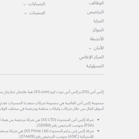
الوظائف
الحسابات
التراخيص
المنصات
المزايا
الجوائز
الأنشطة
الأمان
المركز الإعلامي
المسؤولية
إكس أس (XS) و إكس أس دوت كوم (XS.com) هما علامتان تجاريتان مسجلتان لمجموعة إكس أس العالمية.
مجموعة إكس أس العالمية هي مجموعة شركات متعددة الجنسيات تقدم خدم
أسواق المال من خلال شركات وكيانات منظمة ومرخصة في مختلف الولايات
شركة إكس أس المحدودة (XS LTD) هي شركة 
(FSA) بموجب الترخيص رقم (SD089).
شركة إكس إس برايم المحدودة (d
الأسترالية (ASIC) بموجب الترخيص رقم (374409).