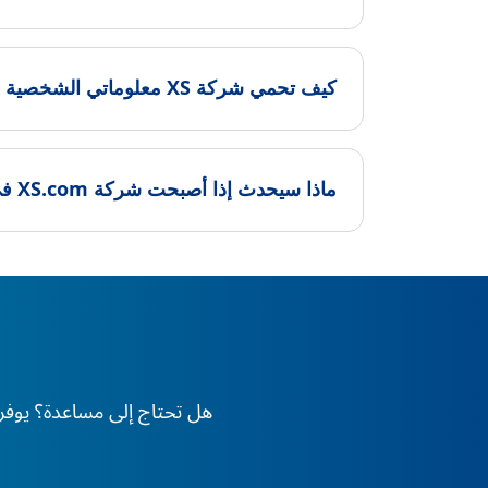
كيف تحمي شركة XS معلوماتي الشخصية والمالية؟
ماذا سيحدث إذا أصبحت شركة XS.com في حالة إعسار؟
هل تحتاج إلى مساعدة؟ يوفر XS دعم الخبراء على مدار 24 ساعة طوال أيام الأسبوع، في أي وقت وفي أي مكان في العا