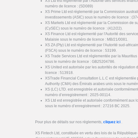
XS Ltd est réglementé par l'Autorité des services finan
numéro de licence : (SD089)
XS Prime Ltd est réglementé par la Commission austral
investissements (ASIC) sous le numéro de licence : (37
XS Markets Ltd est réglementé par la Commission de s
(CySEC) sous le numéro de licence : (412/22).
XS Finance Ltd est réglementé par l'Autorité des servi
Malaisie sous le numéro de licence : MB/21/0081.
XS ZA (Pty) Ltd est réglementé par l'Autorité sud-africai
(FSCA) sous le numéro de licence : 53199.
XS Trade Services Ltd est réglementée par la Mauritiu
sous le numéro de licence : GB25204786.
XS United est autorisée par les autorités de régulation 
licence : 513918.
XSTrade Financial Consultation L.L.C est réglementée 
Authority (CMA) des Émirats arabes unis sous le numér
XS (LC) LTD. est enregistrée et autorisée conformément
numéro d’enregistrement : 2025-00114.
XS Ltd est enregistrée et autorisée conformément aux l
sous le numéro d’enregistrement : 27216 BC 2025.
Pour plus de détails sur nos règlements,
cliquez ici
.
XS Fintech Ltd, constituée en vertu des lois de la Républiqu