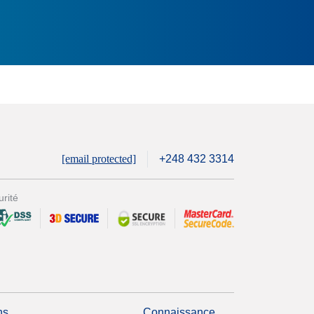
[email protected]
+248 432 3314
rité
ns
Connaissance