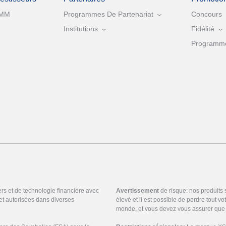
MM
Programmes De Partenariat
Concours
Institutions
Fidélité
Programme 
ers et de technologie financière avec
Avertissement
de risque: nos produits
et autorisées dans diverses
élevé et il est possible de perdre tout v
monde, et vous devez vous assurer que 