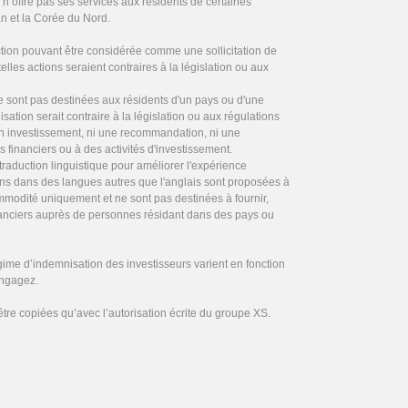
’offre pas ses services aux résidents de certaines
ran et la Corée du Nord.
on pouvant être considérée comme une sollicitation de
elles actions seraient contraires à la législation ou aux
ne sont pas destinées aux résidents d'un pays ou d'une
ilisation serait contraire à la législation ou aux régulations
 en investissement, ni une recommandation, ni une
es financiers ou à des activités d'investissement.
traduction linguistique pour améliorer l'expérience
ctions dans des langues autres que l'anglais sont proposées à
commodité uniquement et ne sont pas destinées à fournir,
inanciers auprès de personnes résidant dans des pays ou
gime d’indemnisation des investisseurs varient en fonction
engagez.
être copiées qu’avec l’autorisation écrite du groupe XS.