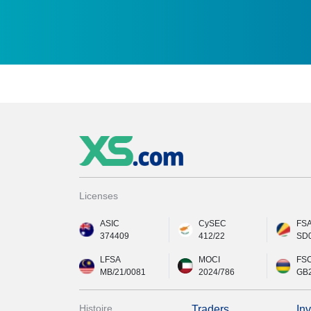
Licenses
ASIC
CySEC
FS
374409
412/22
SD
LFSA
MOCI
FS
MB/21/0081
2024/786
GB
Histoire
Traders
In