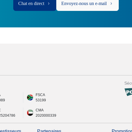
Chat en direct
Envoyez-nous un e-mail
Sécu
A
FSCA
089
53199
C
CMA
25204786
2020000339
vestisseurs
Partenaires
Promotio