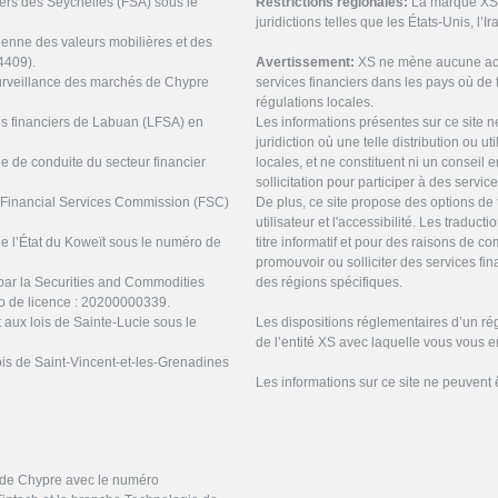
ciers des Seychelles (FSA) sous le
Restrictions régionales:
La marque XS n
juridictions telles que les États-Unis, l’I
ienne des valeurs mobilières et des
4409).
Avertissement:
XS ne mène aucune acti
urveillance des marchés de Chypre
services financiers dans les pays où de t
régulations locales.
ces financiers de Labuan (LFSA) en
Les informations présentes sur ce site 
juridiction où une telle distribution ou ut
ne de conduite du secteur financier
locales, et ne constituent ni un conseil
sollicitation pour participer à des servic
s Financial Services Commission (FSC)
De plus, ce site propose des options de 
utilisateur et l'accessibilité. Les tradu
de l’État du Koweït sous le numéro de
titre informatif et pour des raisons de 
promouvoir ou solliciter des services f
par la Securities and Commodities
des régions spécifiques.
o de licence : 20200000339.
 aux lois de Sainte-Lucie sous le
Les dispositions réglementaires d’un ré
de l’entité XS avec laquelle vous vous 
ois de Saint-Vincent-et-les-Grenadines
Les informations sur ce site ne peuvent 
e de Chypre avec le numéro