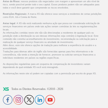
Aviso de Risco:
nossos produtos são negociados com margem e apresentam um alto nível de
risco, sendo possível perder todo o seu capital. Esses produtos podem não ser adequados para
todos e você deve garantir que compreende os riscos envolvidos.
Restrições Regionais:
A marca XS não oferece seus serviços a residentes de certas jurisdições
como EUA, Irã e Coreia do Norte.
Aviso legal:
A XS não está realizando nenhuma ação que possa ser considerada solicitação de
serviços financeiros em países onde tais ações seriam contrárias às leis ou regulamentações
locais.
As informações contidas neste site não são direcionadas a residentes de qualquer país ou
jurisdição onde a distribuição ou uso dessas informações seja contrário à legislação local. Este
conteúdo não constitui aconselhamento de investimento, recomendação ou solicitação para a
realização de qualquer serviço financeiro ou atividade de investimento.
Além disso, este site oferece opções de tradução para melhorar a experiência do usuário e a
acessibilidade.
Traduções para idiomas além do inglês são fornecidas apenas para fins informativos e de
conveniência, não tendo a intenção de fornecer, promover ou solicitar serviços financeiros a
indivíduos residentes em países ou regiões específicas.
As disposições regulatórias para um esquema de compensação de investidores variam
dependendo de qual entidade XS você está interagindo.
As informações neste site só podem ser copiadas com a permissão por escrito do grupo XS.
Todos os Direitos Reservados. ©2010 - 2026