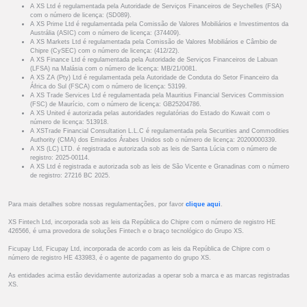
A XS Ltd é regulamentada pela Autoridade de Serviços Financeiros de Seychelles (FSA)
com o número de licença: (SD089).
A XS Prime Ltd é regulamentada pela Comissão de Valores Mobiliários e Investimentos da
Austrália (ASIC) com o número de licença: (374409).
A XS Markets Ltd é regulamentada pela Comissão de Valores Mobiliários e Câmbio de
Chipre (CySEC) com o número de licença: (412/22).
A XS Finance Ltd é regulamentada pela Autoridade de Serviços Financeiros de Labuan
(LFSA) na Malásia com o número de licença: MB/21/0081.
A XS ZA (Pty) Ltd é regulamentada pela Autoridade de Conduta do Setor Financeiro da
África do Sul (FSCA) com o número de licença: 53199.
A XS Trade Services Ltd é regulamentada pela Mauritius Financial Services Commission
(FSC) de Maurício, com o número de licença: GB25204786.
A XS United é autorizada pelas autoridades regulatórias do Estado do Kuwait com o
número de licença: 513918.
A XSTrade Financial Consultation L.L.C é regulamentada pela Securities and Commodities
Authority (CMA) dos Emirados Árabes Unidos sob o número de licença: 20200000339.
A XS (LC) LTD. é registrada e autorizada sob as leis de Santa Lúcia com o número de
registro: 2025-00114.
A XS Ltd é registrada e autorizada sob as leis de São Vicente e Granadinas com o número
de registro: 27216 BC 2025.
Para mais detalhes sobre nossas regulamentações, por favor
clique aqui
.
XS Fintech Ltd, incorporada sob as leis da República do Chipre com o número de registro HE
426566, é uma provedora de soluções Fintech e o braço tecnológico do Grupo XS.
Ficupay Ltd, Ficupay Ltd, incorporada de acordo com as leis da República de Chipre com o
número de registro HE 433983, é o agente de pagamento do grupo XS.
As entidades acima estão devidamente autorizadas a operar sob a marca e as marcas registradas
XS.