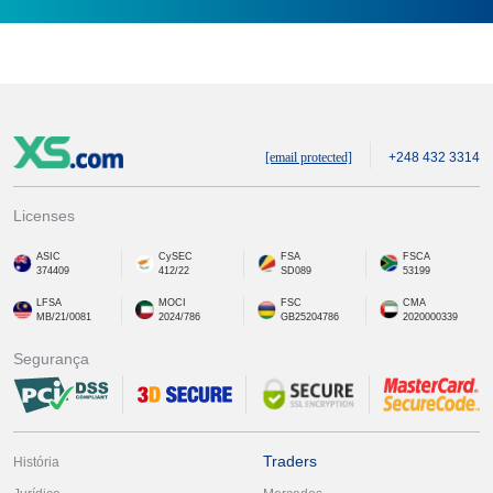
[email protected]
+248 432 3314
Licenses
ASIC
CySEC
FSA
FSCA
374409
412/22
SD089
53199
LFSA
MOCI
FSC
CMA
MB/21/0081
2024/786
GB25204786
2020000339
Segurança
Traders
História