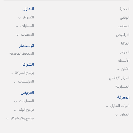
التداول
الحكاية
الأسواق
الوثائق
الحسابات
الوظائف
المنصات
التراخيص
المزايا
الإستثمار
الجوائز
المحافظ المجمعة
الأنشطة
الشراكة
الأمان
برامج الشراكة
المركز الإعلامي
المؤسسات
المسؤولية
العروض
المعرفة
المسابقات
أدوات التداول
برامج الولاء
الموارد
برنامج ولاء شركاء