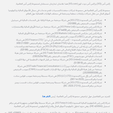
إكس أس (XS) و إكس أس دوت كوم (XS.com) هما علامتان تجاريتان مسجلتان لمجموعة إكس أس العالمية.
مجموعة إكس أس العالمية هي مجموعة شركات متعددة الجنسيات تقدم خدمات في مجال الأسواق المالية وتكنولوجيا
أسواق المال من خلال شركات وكيانات منظمة ومرخصة في مختلف الولايات القضائية حول العالم.
شركة إكس أس المحدودة (XS LTD) هي شركة مرخصة من هيئة الرقابة على الخدمات المالية في سيشيل
(FSA) بموجب الترخيص رقم (SD089).
شركة إكس إس برايم المحدودة (XS Prime Ltd) هي شركة مرخصة من لجنة الأوراق المالية والاستثمارات
الأسترالية (ASIC) بموجب الترخيص رقم (374409).
شركة إكس إس ماركتس المحدودة (XS Markets Ltd) هي شركة مرخصة من هيئة الأوراق المالية
والبورصة في قبرص (CySEC) بموجب الترخيص رقم (412/22).
شركة إكس أس فاينانس المحدودة – "إكس أس فاينانس ال تي دي" (XS Finance LTD) هي شركة
مرخصة من هيئة لابوان للخدمات المالية (Labuan FSA) في ماليزيا، برقم الترخيص MB/21/0081.
شركة إكس أس زي إيه (بي تي واي) المحدودة (XS ZA (Pty) Ltd) هي شركة مرخصة لتقديم الخدمات
المالية (FSP) من هيئة سلوك القطاع المالي في جنوب إفريقيا (FSCA) رقم الترخيص (53199).
شركة إكس أس تريد سرفيسز المحدودة (XS Trade Services Ltd) هي شركة مرخصة من قِبل هيئة
الخدمات المالية في موريشيوس (FSC) بموجب الترخيص رقم (GB25204786).
شركة إكس أس المتحدة (XS United) هي شركة مرخصة من قِبل الجهات التنظيمية في دولة الكويت
بموجب الترخيص رقم (513918).
شركة اكس تريد للاستشارات المالية ذ.م.م (XSTrade Financial Consultation L.L.C) هي شركة
مرخصة من قِبل هيئة الأوراق المالية والسلع في دولة الإمارات العربية المتحدة (CMA) بموجب الترخيص
رقم (20200000339).
شركة إكس أس (إل سي) المحدودة (XS (LC) LTD) هي شركة مسجلة ومرخصة بموجب قوانين سانت
لوسيا برقم التسجيل (2025-00114).
شركة إكس أس المحدودة (XS LTD) هي شركة مسجلة ومرخصة بموجب قوانين سانت فنسنت وجزر
غرينادين برقم التسجيل (27216 BC 2025).
للمزيد من التفاصيل حول تراخيص مجموعة إكس أس العالمية، يُرجى
النقر هنا
.
شركة إكس إس للتكنولوجيا المالية المحدودة (XS Fintech Ltd)، هي شركة مسجلة وفقًا لقوانين جمهورية قبرص برقم
تسجيل (HE 426566)، وهي مزود لحلول تكنولوجيا أسواق المال والذراع التكنولوجي لمجموعة إكس أس العالمية.
شركة فيكوباي المحدودة (Ficupay Ltd)، هي شركة مسجلة وفقًا لقوانين جمهورية قبرص برقم تسجيل (HE 433983)، وهي