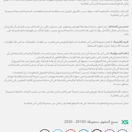
وكيل الدفع المعتمد لمجموعة إكس أس العالمية.
الشركات والكيانات المذكورة أعلاه مخولة حسب الأصول للعمل تحت العلامة التجارية والعلامات التجارية المسجلة لمجموعة
إكس أس العالمية.
تحذير من المخاطر:
يتم تداول منتجاتنا بواسطة الهامش وتنطوي على مستوى عالي من المخاطر، ومن الممكن أن تؤدي إلى
خسارة رأس المال بالكامل. وقد لا تكون هذه المنتجات مناسبة للجميع، ويجب عليك التأكد من فهم المخاطر المترتبة على
ذلك.
قيود إقليمية:
لا تقدم مجموعة إكس أس العالمية خدماتها للمقيمين في العديد من الولايات القضائية، بما في ذلك الولايات
المتحدة الأمريكية، ايران، وكوريا الشمالية.
إخلاء المسؤولية:
إكس أس لا تنخرط بأي عمل او اجراء قد يُعتبر بمثابة عرض للخدمات المالية أو التماس للانخراط في أي
نشاط استثماري في البلدان التي يكون فيها مثل هذا الإجراء مخالفًا للقانون أو التنظيم المحلي.
المعلومات الواردة في هذا الموقع ليست موجهة إلى المقيمين في أي بلد أو ولاية قضائية يكون فيها مثل هذا التوزيع أو
الاستخدام مخالفًا للقانون أو التنظيم المحلي ولا تشكل نصيحة استثمارية أو توصية أو دعوة أو عرض أو التماس للانخراط او
المشاركة في أي خدمات مالية أو نشاط استثماري.
يتوفر هذا الموقع بلغات متعددة بهدف تحسين تجربة المستخدم وتسهيل إمكانية الوصول للمعلومات. إن الصفحات
المترجمة الي لغات أخرى غير اللغة الإنجليزية هي متوفرة لأغراض إعلامية وبهدف تحسين تجربة المستخدم فقط ولا تهدف
إلى تقديم أو الترويج أو عرض تقديم الخدمات المالية أو التماس للانخراط في أي نشاط استثماري للأفراد المقيمين في بلدان أو
مناطق محددة.
تختلف الأحكام التنظيمية لخطة تعويض المستثمر اعتمادًا على الكيان الذي تتعامل معه من ضمن الكيانات التابعة لمجموعة
إكس أس العالمية.
يمكن استخدام ونسخ المعلومات المتاحة على هذا الموقع فقط بإذن خطي من مجموعة إكس أس العالمية.
جميع الحقوق محفوظة ©2010 - 2026