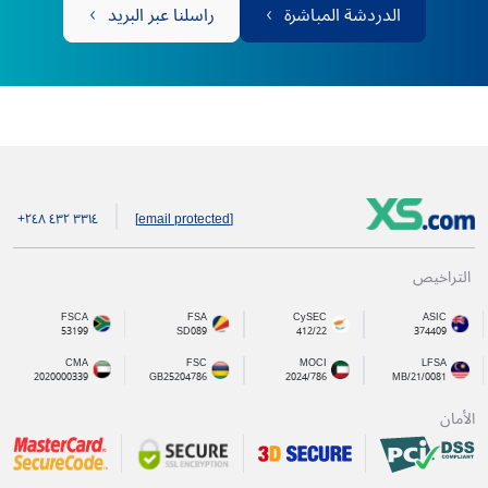
الدردشة المباشرة
راسلنا عبر البريد
+۲٤۸ ٤۳۲ ۳۳۱٤
[email protected]
التراخيص
FSCA
FSA
CySEC
ASIC
53199
SD089
412/22
374409
CMA
FSC
MOCI
LFSA
2020000339
GB25204786
2024/786
MB/21/0081
الأمان