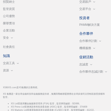
交易賬戶
招賢納士
交易平台
監管資質
公司優勢
投資者
榮譽獎項
PAMM解決方案
企業活動
合作夥伴
安全
合作夥伴計劃
社會責任
機構服務
知識
促銷活動
交易工具
忠誠度
資源
合作夥伴忠誠計劃
XS和XS.com是XS集團的注冊商標。
XS 集團是一家全球金融科技和金融服務提供者，集團與戰略聯盟實體在全球多個司法管轄區接受授權和
監管。
XS Ltd受塞席爾金融服務管理局 (FSA) 監管，監管牌照編號：SD089。
XS Prime Ltd受澳洲證券和投資委員會 (ASIC) 監管，監管牌照編號：374409
XS Markets Ltd受賽普勒斯證券交易委員會 (CySEC) 監管，監管牌照編號：412/22。