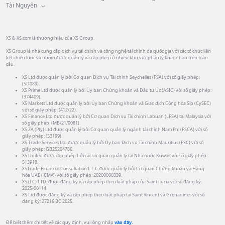
Tài Nguyên
XS & XS.com là thương hiệu của XS Group.
XS Group là nhà cung cấp dịch vụ tài chính và công nghệ tài chính đa quốc gia với các tổ chức liên
kết chiến lược và nhóm được quản lý và cấp phép ở nhiều khu vực pháp lý khác nhau trên toàn
cầu.
XS Ltd được quản lý bởi Cơ quan Dịch vụ Tài chính Seychelles (FSA) với số giấy phép:
(SD089).
XS Prime Ltd được quản lý bởi Ủy ban Chứng khoán và Đầu tư Úc (ASIC) với số giấy phép:
(374409).
XS Markets Ltd được quản lý bởi Ủy ban Chứng khoán và Giao dịch Cộng hòa Síp (CySEC)
với số giấy phép: (412/22).
XS Finance Ltd được quản lý bởi Cơ quan Dịch vụ Tài chính Labuan (LFSA) tại Malaysia với
số giấy phép: (MB/21/0081).
XS ZA (Pty) Ltd được quản lý bởi Cơ quan quản lý ngành tài chính Nam Phi (FSCA) với số
giấy phép: (53199).
XS Trade Services Ltd được quản lý bởi Ủy ban Dịch vụ Tài chính Mauritius (FSC) với số
giấy phép: GB25204786.
XS United được cấp phép bởi các cơ quan quản lý tại Nhà nước Kuwait với số giấy phép:
513918.
XSTrade Financial Consultation L.L.C được quản lý bởi Cơ quan Chứng khoán và Hàng
hóa UAE (‘CMA’) với số giấy phép: 20200000339.
XS (LC) LTD. được đăng ký và cấp phép theo luật pháp của Saint Lucia với số đăng ký:
2025-00114.
XS Ltd được đăng ký và cấp phép theo luật pháp tại Saint Vincent và Grenadines với số
đăng ký: 27216 BC 2025.
Để biết thêm chi tiết về các quy định, vui lòng nhấp
vào đây.