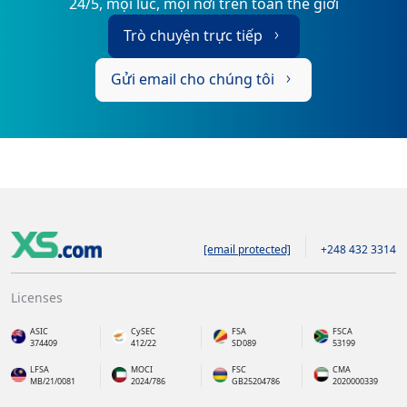
24/5, mọi lúc, mọi nơi trên toàn thế giới
Trò chuyện trực tiếp
Gửi email cho chúng tôi
[email protected]
+248 432 3314
Licenses
ASIC
CySEC
FSA
FSCA
374409
412/22
SD089
53199
LFSA
MOCI
FSC
CMA
MB/21/0081
2024/786
GB25204786
2020000339