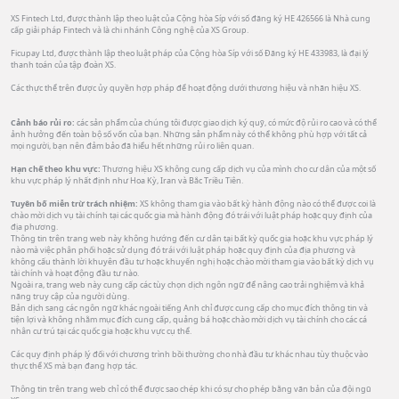
XS Fintech Ltd, được thành lập theo luật của Cộng hòa Síp với số đăng ký HE 426566 là Nhà cung
cấp giải pháp Fintech và là chi nhánh Công nghệ của XS Group.
Ficupay Ltd, được thành lập theo luật pháp của Cộng hòa Síp với số Đăng ký HE 433983, là đại lý
thanh toán của tập đoàn XS.
Các thực thể trên được ủy quyền hợp pháp để hoạt động dưới thương hiệu và nhãn hiệu XS.
Cảnh báo rủi ro:
các sản phẩm của chúng tôi được giao dịch ký quỹ, có mức độ rủi ro cao và có thể
ảnh hưởng đến toàn bộ số vốn của bạn. Những sản phẩm này có thể không phù hợp với tất cả
mọi người, bạn nên đảm bảo đã hiểu hết những rủi ro liên quan.
Hạn chế theo khu vực:
Thương hiệu XS không cung cấp dịch vụ của mình cho cư dân của một số
khu vực pháp lý nhất định như Hoa Kỳ, Iran và Bắc Triều Tiên.
Tuyên bố miễn trừ trách nhiệm:
XS không tham gia vào bất kỳ hành động nào có thể được coi là
chào mời dịch vụ tài chính tại các quốc gia mà hành động đó trái với luật pháp hoặc quy định của
địa phương.
Thông tin trên trang web này không hướng đến cư dân tại bất kỳ quốc gia hoặc khu vực pháp lý
nào mà việc phân phối hoặc sử dụng đó trái với luật pháp hoặc quy định của địa phương và
không cấu thành lời khuyên đầu tư hoặc khuyến nghị hoặc chào mời tham gia vào bất kỳ dịch vụ
tài chính và hoạt động đầu tư nào.
Ngoài ra, trang web này cung cấp các tùy chọn dịch ngôn ngữ để nâng cao trải nghiệm và khả
năng truy cập của người dùng.
Bản dịch sang các ngôn ngữ khác ngoài tiếng Anh chỉ được cung cấp cho mục đích thông tin và
tiện lợi và không nhằm mục đích cung cấp, quảng bá hoặc chào mời dịch vụ tài chính cho các cá
nhân cư trú tại các quốc gia hoặc khu vực cụ thể.
Các quy định pháp lý đối với chương trình bồi thường cho nhà đầu tư khác nhau tùy thuộc vào
thực thể XS mà bạn đang hợp tác.
Thông tin trên trang web chỉ có thể được sao chép khi có sự cho phép bằng văn bản của đội ngũ