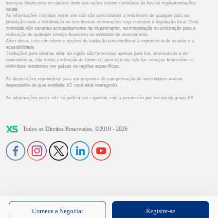
serviços financeiros em países onde tais ações seriam contrárias às leis ou regulamentações
locais.
As informações contidas neste site não são direcionadas a residentes de qualquer país ou
jurisdição onde a distribuição ou uso dessas informações seja contrário à legislação local. Este
conteúdo não constitui aconselhamento de investimento, recomendação ou solicitação para a
realização de qualquer serviço financeiro ou atividade de investimento.
Além disso, este site oferece opções de tradução para melhorar a experiência do usuário e a
acessibilidade.
Traduções para idiomas além do inglês são fornecidas apenas para fins informativos e de
conveniência, não tendo a intenção de fornecer, promover ou solicitar serviços financeiros a
indivíduos residentes em países ou regiões específicas.
As disposições regulatórias para um esquema de compensação de investidores variam
dependendo de qual entidade XS você está interagindo.
As informações neste site só podem ser copiadas com a permissão por escrito do grupo XS.
Todos os Direitos Reservados. ©2010 - 2026
Comece a Negociar
Registre-se