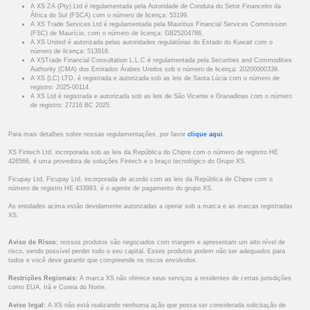
A XS ZA (Pty) Ltd é regulamentada pela Autoridade de Conduta do Setor Financeiro da
África do Sul (FSCA) com o número de licença: 53199.
A XS Trade Services Ltd é regulamentada pela Mauritius Financial Services Commission
(FSC) de Maurício, com o número de licença: GB25204786.
A XS United é autorizada pelas autoridades regulatórias do Estado do Kuwait com o
número de licença: 513918.
A XSTrade Financial Consultation L.L.C é regulamentada pela Securities and Commodities
Authority (CMA) dos Emirados Árabes Unidos sob o número de licença: 20200000339.
A XS (LC) LTD. é registrada e autorizada sob as leis de Santa Lúcia com o número de
registro: 2025-00114.
A XS Ltd é registrada e autorizada sob as leis de São Vicente e Granadinas com o número
de registro: 27216 BC 2025.
Para mais detalhes sobre nossas regulamentações, por favor
clique aqui
.
XS Fintech Ltd, incorporada sob as leis da República do Chipre com o número de registro HE
426566, é uma provedora de soluções Fintech e o braço tecnológico do Grupo XS.
Ficupay Ltd, Ficupay Ltd, incorporada de acordo com as leis da República de Chipre com o
número de registro HE 433983, é o agente de pagamento do grupo XS.
As entidades acima estão devidamente autorizadas a operar sob a marca e as marcas registradas
XS.
Aviso de Risco:
nossos produtos são negociados com margem e apresentam um alto nível de
risco, sendo possível perder todo o seu capital. Esses produtos podem não ser adequados para
todos e você deve garantir que compreende os riscos envolvidos.
Restrições Regionais:
A marca XS não oferece seus serviços a residentes de certas jurisdições
como EUA, Irã e Coreia do Norte.
Aviso legal:
A XS não está realizando nenhuma ação que possa ser considerada solicitação de