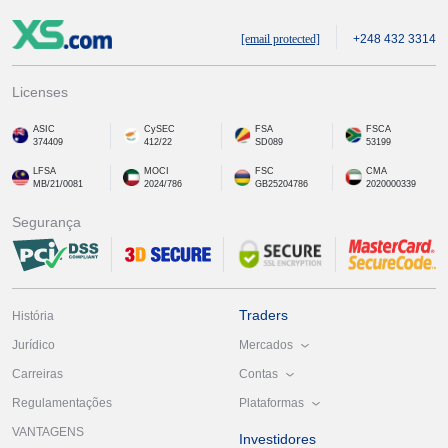
[email protected]
+248 432 3314
Licenses
ASIC
CySEC
FSA
FSCA
374409
412/22
SD089
53199
LFSA
MOCI
FSC
CMA
MB/21/0081
2024/786
GB25204786
2020000339
Segurança
Traders
História
Mercados
Jurídico
Contas
Carreiras
Plataformas
Regulamentações
VANTAGENS
Investidores