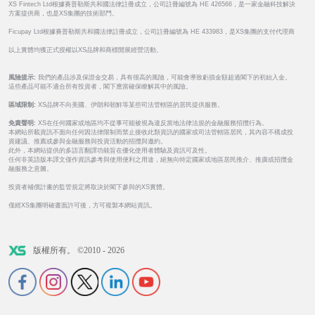
XS Fintech Ltd根據賽普勒斯共和國法律註冊成立，公司註冊編號為 HE 426566，是一家金融科技解決
方案提供商，也是XS集團的技術部門。
Ficupay Ltd根據賽普勒斯共和國法律註冊成立，公司註冊編號為 HE 433983，是XS集團的支付代理商
以上實體均獲正式授權以XS品牌和商標開展經營活動。
風險提示:
我們的產品涉及保證金交易，具有很高的風險，可能會導致虧損金額超過閣下的初始入金。
這些產品可能不適合所有投資者，閣下應當確保瞭解其中的風險。
區域限制:
XS品牌不向美國、伊朗和朝鮮等某些司法管轄區的居民提供服務。
免責聲明:
XS在任何國家或地區均不從事可能被視為違反當地法律法規的金融服務招攬行為。
本網站所載資訊不面向任何因法律限制而禁止接收此類資訊的國家或司法管轄區居民，其內容不構成投
資建議、推薦或參與金融服務與投資活動的招攬與邀約。
此外，本網站提供的多語言翻譯功能旨在優化使用者體驗及資訊可及性。
任何非英語版本譯文僅作資訊參考與使用便利之用途，絕無向特定國家或地區居民推介、推廣或招攬金
融服務之意圖。
投資者補償計畫的監管規定將取決於閣下參與的XS實體。
僅經XS集團明確書面許可後，方可複製本網站資訊。
版權所有。 ©2010 - 2026