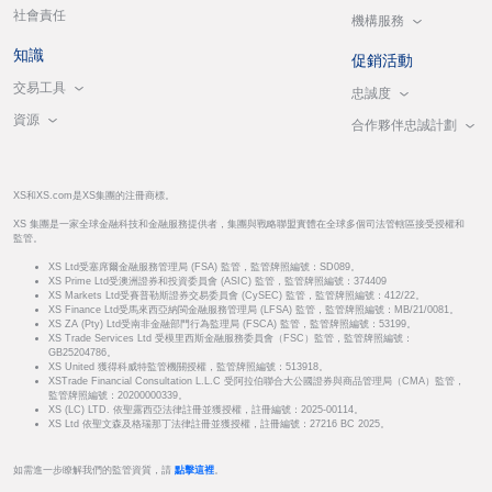
社會責任
機構服務
知識
促銷活動
交易工具
忠誠度
資源
合作夥伴忠誠計劃
XS和XS.com是XS集團的注冊商標。
XS 集團是一家全球金融科技和金融服務提供者，集團與戰略聯盟實體在全球多個司法管轄區接受授權和
監管。
XS Ltd受塞席爾金融服務管理局 (FSA) 監管，監管牌照編號：SD089。
XS Prime Ltd受澳洲證券和投資委員會 (ASIC) 監管，監管牌照編號：374409
XS Markets Ltd受賽普勒斯證券交易委員會 (CySEC) 監管，監管牌照編號：412/22。
XS Finance Ltd受馬來西亞納閩金融服務管理局 (LFSA) 監管，監管牌照編號：MB/21/0081。
XS ZA (Pty) Ltd受南非金融部門行為監理局 (FSCA) 監管，監管牌照編號：53199。
XS Trade Services Ltd 受模里西斯金融服務委員會（FSC）監管，監管牌照編號：
GB25204786。
XS United 獲得科威特監管機關授權，監管牌照編號：513918。
XSTrade Financial Consultation L.L.C 受阿拉伯聯合大公國證券與商品管理局（CMA）監管，
監管牌照編號：20200000339。
XS (LC) LTD. 依聖露西亞法律註冊並獲授權，註冊編號：2025-00114。
XS Ltd 依聖文森及格瑞那丁法律註冊並獲授權，註冊編號：27216 BC 2025。
如需進一步瞭解我們的監管資質，請
點擊這裡
。