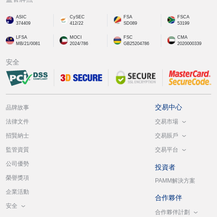
ASIC
CySEC
FSA
FSCA
374409
412/22
SD089
53199
LFSA
MOCI
FSC
CMA
MB/21/0081
2024/786
GB25204786
2020000339
安全
交易中心
品牌故事
交易市場
法律文件
交易賬戶
招賢納士
交易平台
監管資質
公司優勢
投資者
榮譽獎項
PAMM解決方案
企業活動
合作夥伴
安全
合作夥伴計劃