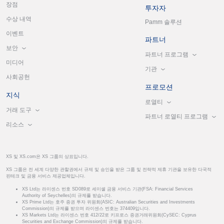
장점
투자자
수상 내역
Pamm 솔루션
이벤트
파트너
보안
파트너 프로그램
미디어
기관
사회공헌
프로모션
지식
로열티
거래 도구
파트너 로열티 프로그램
리소스
XS 및 XS.com은 XS 그룹의 상표입니다.
XS 그룹은 전 세계 다양한 관할권에서 규제 및 승인을 받은 그룹 및 전략적 제휴 기관을 보유한 다국적
핀테크 및 금융 서비스 제공업체입니다.
XS Ltd는 라이센스 번호 SD089로 세이셸 금융 서비스 기관(FSA: Financial Services
Authority of Seychelles)의 규제를 받습니다.
XS Prime Ltd는 호주 증권 투자 위원회(ASIC: Australian Securities and Investments
Commission)의 규제를 받으며 라이센스 번호는 374409입니다.
XS Markets Ltd는 라이센스 번호 412/22로 키프로스 증권거래위원회(CySEC: Cyprus
Securities and Exchange Commission)의 규제를 받습니다.