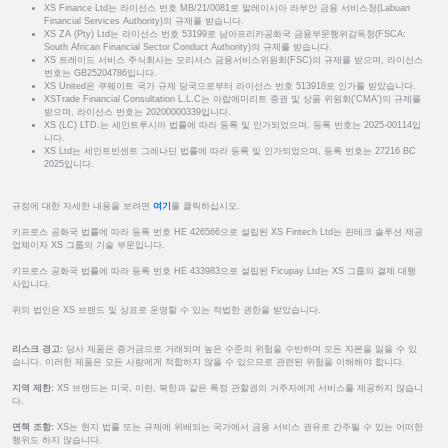
XS Finance Ltd는 라이선스 번호 MB/21/0081로 말레이시아 라부안 금융 서비스청(Labuan
Financial Services Authority)의 규제를 받습니다.
XS ZA (Pty) Ltd는 라이선스 번호 53199로 남아프리카공화국 금융부문행위감독청(FSCA:
South African Financial Sector Conduct Authority)의 규제를 받습니다.
XS 트레이드 서비스 주식회사는 모리셔스 금융서비스위원회(FSC)의 규제를 받으며, 라이선스
번호는 GB25204786입니다.
XS United은 쿠웨이트 국가 규제 당국으로부터 라이선스 번호 513918로 인가를 받았습니다.
XSTrade Financial Consultation L.L.C는 아랍에미리트 증권 및 상품 위원회('CMA')의 규제를
받으며, 라이선스 번호는 20200000339입니다.
XS (LC) LTD.는 세인트루시아 법률에 따라 등록 및 인가되었으며, 등록 번호는 2025-00114입
니다.
XS Ltd는 세인트빈센트 그레나딘 법률에 따라 등록 및 인가되었으며, 등록 번호는 27216 BC
2025입니다.
규정에 대한 자세한 내용을 보려면
여기
를 클릭하십시오.
키프로스 공화국 법률에 따라 등록 번호 HE 426566으로 설립된 XS Fintech Ltd는 핀테크 솔루션 제공
업체이자 XS 그룹의 기술 부문입니다.
키프로스 공화국 법률에 따라 등록 번호 HE 433983으로 설립된 Ficupay Ltd는 XS 그룹의 결제 대행
사입니다.
위의 법인은 XS 브랜드 및 상표로 운영할 수 있는 적법한 권한을 받았습니다.
리스크 경고:
당사 제품은 증거금으로 거래되며 높은 수준의 위험을 수반하며 모든 자본을 잃을 수 있
습니다. 이러한 제품은 모든 사람에게 적합하지 않을 수 있으므로 관련된 위험을 이해해야 합니다.
지역 제한:
XS 브랜드는 미국, 이란, 북한과 같은 특정 관할권의 거주자에게 서비스를 제공하지 않습니
다.
면책 조항:
XS는 현지 법률 또는 규제에 위배되는 국가에서 금융 서비스 권유로 간주될 수 있는 어떠한
행위도 하지 않습니다.