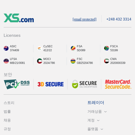
[email protected]
+248 432 3314
Licenses
ASIC
CySEC
FSA
FSCA
374409
412/22
SD089
53199
LFSA
MOCI
FSC
CMA
MB/21/0081
2024/786
GB25204786
2020000339
보안
트레이더
스토리
거래상품
법률
계정
채용
플랫폼
규정