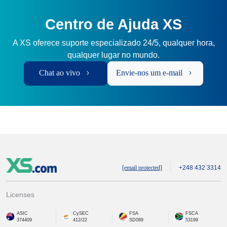
Centro de Ajuda XS
A XS oferece suporte especializado 24/5, qualquer hora,
qualquer lugar no mundo.
Chat ao vivo
Envie-nos um e-mail
[email protected]
+248 432 3314
Licenses
ASIC
CySEC
FSA
FSCA
374409
412/22
SD089
53199