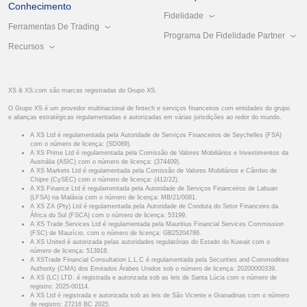
Conhecimento
Fidelidade
Ferramentas De Trading
Programa De Fidelidade Partner
Recursos
XS & XS.com são marcas registradas do Grupo XS.
O Grupo XS é um provedor multinacional de fintech e serviços financeiros com entidades do grupo
e alianças estratégicas regulamentadas e autorizadas em várias jurisdições ao redor do mundo.
A XS Ltd é regulamentada pela Autoridade de Serviços Financeiros de Seychelles (FSA)
com o número de licença: (SD089).
A XS Prime Ltd é regulamentada pela Comissão de Valores Mobiliários e Investimentos da
Austrália (ASIC) com o número de licença: (374409).
A XS Markets Ltd é regulamentada pela Comissão de Valores Mobiliários e Câmbio de
Chipre (CySEC) com o número de licença: (412/22).
A XS Finance Ltd é regulamentada pela Autoridade de Serviços Financeiros de Labuan
(LFSA) na Malásia com o número de licença: MB/21/0081.
A XS ZA (Pty) Ltd é regulamentada pela Autoridade de Conduta do Setor Financeiro da
África do Sul (FSCA) com o número de licença: 53199.
A XS Trade Services Ltd é regulamentada pela Mauritius Financial Services Commission
(FSC) de Maurício, com o número de licença: GB25204786.
A XS United é autorizada pelas autoridades regulatórias do Estado do Kuwait com o
número de licença: 513918.
A XSTrade Financial Consultation L.L.C é regulamentada pela Securities and Commodities
Authority (CMA) dos Emirados Árabes Unidos sob o número de licença: 20200000339.
A XS (LC) LTD. é registrada e autorizada sob as leis de Santa Lúcia com o número de
registro: 2025-00114.
A XS Ltd é registrada e autorizada sob as leis de São Vicente e Granadinas com o número
de registro: 27216 BC 2025.