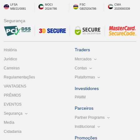
LFSA
MOCI
FSC
CMA
MB/21/0081
2024/786
GB25204786
2020000339
Segurança
Traders
História
Mercados
Jurídico
Contas
Carreiras
Plataformas
Regulamentações
VANTAGENS
Investidores
PRÊMIOS
PAMM
EVENTOS
Parceiros
Segurança
Partner Programs
Media
Institucional
Cidadania
Promoções