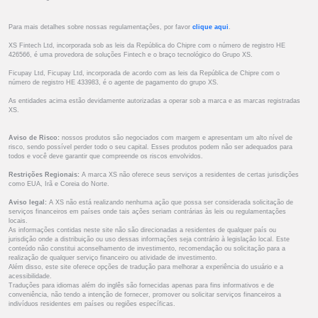
Para mais detalhes sobre nossas regulamentações, por favor
clique aqui
.
XS Fintech Ltd, incorporada sob as leis da República do Chipre com o número de registro HE
426566, é uma provedora de soluções Fintech e o braço tecnológico do Grupo XS.
Ficupay Ltd, Ficupay Ltd, incorporada de acordo com as leis da República de Chipre com o
número de registro HE 433983, é o agente de pagamento do grupo XS.
As entidades acima estão devidamente autorizadas a operar sob a marca e as marcas registradas
XS.
Aviso de Risco:
nossos produtos são negociados com margem e apresentam um alto nível de
risco, sendo possível perder todo o seu capital. Esses produtos podem não ser adequados para
todos e você deve garantir que compreende os riscos envolvidos.
Restrições Regionais:
A marca XS não oferece seus serviços a residentes de certas jurisdições
como EUA, Irã e Coreia do Norte.
Aviso legal:
A XS não está realizando nenhuma ação que possa ser considerada solicitação de
serviços financeiros em países onde tais ações seriam contrárias às leis ou regulamentações
locais.
As informações contidas neste site não são direcionadas a residentes de qualquer país ou
jurisdição onde a distribuição ou uso dessas informações seja contrário à legislação local. Este
conteúdo não constitui aconselhamento de investimento, recomendação ou solicitação para a
realização de qualquer serviço financeiro ou atividade de investimento.
Além disso, este site oferece opções de tradução para melhorar a experiência do usuário e a
acessibilidade.
Traduções para idiomas além do inglês são fornecidas apenas para fins informativos e de
conveniência, não tendo a intenção de fornecer, promover ou solicitar serviços financeiros a
indivíduos residentes em países ou regiões específicas.