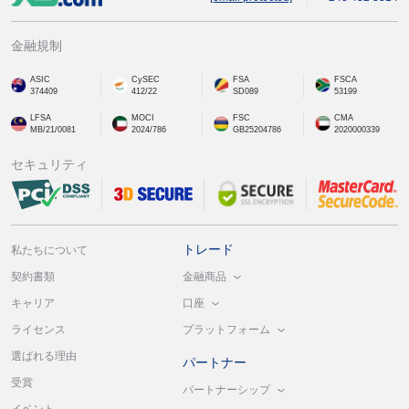
金融規制
ASIC
CySEC
FSA
FSCA
374409
412/22
SD089
53199
LFSA
MOCI
FSC
CMA
MB/21/0081
2024/786
GB25204786
2020000339
セキュリティ
トレード
私たちについて
金融商品
契約書類
口座
キャリア
プラットフォーム
ライセンス
選ばれる理由
パートナー
受賞
パートナーシップ