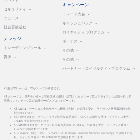
イベント
キャンペーン
セキュリティ
トレード大会
ニュース
キャッシュバック
社会貢献活動
ロイヤルティ プログラム
ナレッジ
ボーナス
トレーディングツール
その他
資源
その他
パートナー・ロイヤルティ・プログラム
XS及びXS.com は、XSグループの商標です。
XSグループは、世界中の様々な管轄区域で規制・認可されたグループ及びアライアンス組織を持つ多
国籍のフィンテック及び金融サービスプロバイダーです。
XS Ltd は、セーシェル金融サービス機構（FSA）の認可を受け、ライセンス番号SD089で規
制されています。
XS Prime Ltd は、オーストラリア証券投資委員会（ASIC）の認可を受け、ライセンス番号:
374409 で規制されています。
XS Markets Ltd は、キプロス証券取引委員会（CySEC）の認可を受け、ライセンス番号：
412/22で規制されています。
XS Finance Ltdは、マレーシアのLFSA（Labuan Financial Services Authority）の規制下にあ
り、ライセンス番号：MB/21/0081で規制されています。