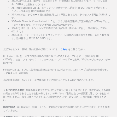
XS ZA (Pty) Ltdは、南アフリカ金融セクター行動機構(FSCA)の認可を受け、ライセンス番
号：53199にて規制されています
XS Trade Services Ltd は、モーリシャス金融サービス委員会（FSC）の認可を受けており、
ライセンス番号は GB25204786 です。
XS United は、クウェート国の規制当局により承認されており、ライセンス番号は 513918 で
す。
XSTrade Financial Consultation L.L.C は、アラブ首長国連邦の**証券商品庁（CMA）**によ
り認可されており、ライセンス番号は 20200000339 です。
XS (LC) LTD. は、セントルシアの法律に基づき登録・認可されており、登録番号は 2025-
00114 です。
XS Ltd は、セントビンセントおよびグレナディーン諸島の法律に基づき登録・認可されてお
り、登録番号は 27216 BC 2025 です。
上記ライセンス、規制、法的文書の詳細については、
こちら
をご覧ください。
XS Fintech Ltd は、キプロス共和国の法律に基づいて法人化されています。（登録番号 HE
426566）。また、フィンテック・ソリューション・プロバイダーであり、XSグループのテクノロジー
部門です。
Ficupay Ltd は、キプロス共和国の法律に基づいて法人化された、XSグループの決済代行会社です。
（登録番号HE 433983) 。
上記の事業体は、XSブランド及び商標の下で活動することを正式に許可されています。
リスクに関する警告:
外国為替金取引やデリバティブ取引は高リスクを伴います。損失に耐えうる範囲
の資金でお取引されることをお勧め致します。デリバティブ取引は全ての投資家に適しているわけで
はございません。取引に伴うリスクを充分に理解された上で、必要に応じて専門家にご相談くださ
い。
地域の制限 :
XS Brandは、米国、イラン、北朝鮮など特定の地域にお住まいの方にはサービスを提供
していません。