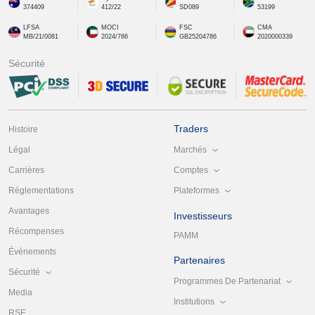
374409
412/22
SD089
53199
LFSA
MOCI
FSC
CMA
MB/21/0081
2024/786
GB25204786
2020000339
Sécurité
Traders
Histoire
Marchés
Légal
Comptes
Carrières
Plateformes
Réglementations
Avantages
Investisseurs
Récompenses
PAMM
Événements
Partenaires
Sécurité
Programmes De Partenariat
Media
Institutions
RSE