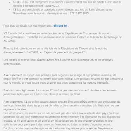
XS (LC) LTD. est enregistrée et autorisée conformément aux lois de Sainte-Lucie sous le
numéro d’enregistrement : 2025-00114.
XS Ltd est enregistrée et autorisée conformément aux lois de Saint-Vincent-et-les-
Grenadines sous le numéro d’enregistrement : 27216 BC 2025.
Pour plus de détails sur nos règlements,
cliquez ici
.
XS Fintech Ltd, constituée en vertu des lois de la République de Chypre avec le numéro
d’enregistrement HE 426566 est un fournisseur de solutions Fintech et la branche Technologie de
XS Group.
Ficupay Ltd, constituée en vertu des lois de la République de Chypre avec le numéro
d’enregistrement HE 433983, est l’agent de paiement du groupe XS..
Les entités ci-dessus sont dûment autorisées à opérer sous la marque XS et les marques
commerciales.
Avertissement
de risque: nos produits sont négociés sur marge et comportent un niveau de
risque élevé et il est possible de perdre tout votre capital. Ces produits peuvent ne pas convenir à
tout le monde, et vous devez vous assurer que vous comprenez les risques impliqués.
Restrictions régionales:
La marque XS n’offre pas ses services aux résidents de certaines
juridictions telles que les États-Unis, l’Iran et la Corée du Nord.
Avertissement:
XS ne mène aucune action pouvant être considérée comme une sollicitation de
services financiers dans les pays où de telles actions seraient contraires à la législation ou aux
régulations locales.
Les informations présentes sur ce site ne sont pas destinées aux résidents d'un pays ou d'une
juridiction où une telle distribution ou utilisation serait contraire à la législation ou aux régulations
locales, et ne constituent ni un conseil en investissement, ni une recommandation, ni une
sollicitation pour participer à des services financiers ou à des activités d'investissement.
De plus, ce site propose des options de traduction linguistique pour améliorer l'expérience