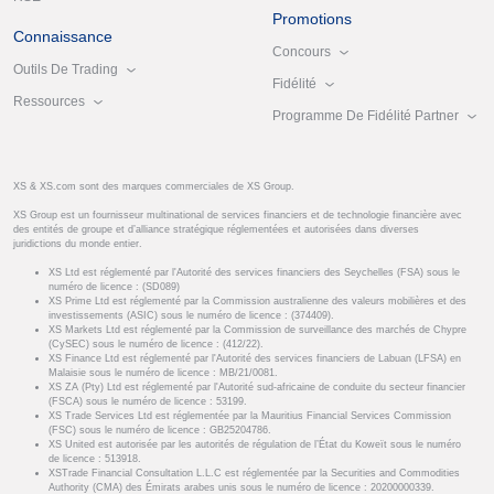
Promotions
Connaissance
Concours
Outils De Trading
Fidélité
Ressources
Programme De Fidélité Partner
XS & XS.com sont des marques commerciales de XS Group.
XS Group est un fournisseur multinational de services financiers et de technologie financière avec
des entités de groupe et d’alliance stratégique réglementées et autorisées dans diverses
juridictions du monde entier.
XS Ltd est réglementé par l'Autorité des services financiers des Seychelles (FSA) sous le
numéro de licence : (SD089)
XS Prime Ltd est réglementé par la Commission australienne des valeurs mobilières et des
investissements (ASIC) sous le numéro de licence : (374409).
XS Markets Ltd est réglementé par la Commission de surveillance des marchés de Chypre
(CySEC) sous le numéro de licence : (412/22).
XS Finance Ltd est réglementé par l'Autorité des services financiers de Labuan (LFSA) en
Malaisie sous le numéro de licence : MB/21/0081.
XS ZA (Pty) Ltd est réglementé par l'Autorité sud-africaine de conduite du secteur financier
(FSCA) sous le numéro de licence : 53199.
XS Trade Services Ltd est réglementée par la Mauritius Financial Services Commission
(FSC) sous le numéro de licence : GB25204786.
XS United est autorisée par les autorités de régulation de l’État du Koweït sous le numéro
de licence : 513918.
XSTrade Financial Consultation L.L.C est réglementée par la Securities and Commodities
Authority (CMA) des Émirats arabes unis sous le numéro de licence : 20200000339.