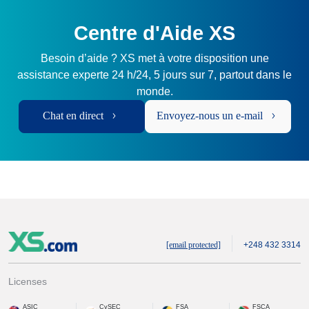
Centre d'Aide XS
Besoin d’aide ? XS met à votre disposition une
assistance experte 24 h/24, 5 jours sur 7, partout dans le
monde.
Chat en direct
Envoyez-nous un e-mail
[email protected]
+248 432 3314
Licenses
ASIC
CySEC
FSA
FSCA