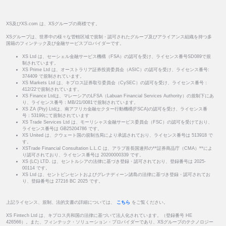
XS及びXS.com は、XSグループの商標です。
XSグループは、世界中の様々な管轄区域で規制・認可されたグループ及びアライアンス組織を持つ多
国籍のフィンテック及び金融サービスプロバイダーです。
XS Ltd は、セーシェル金融サービス機構（FSA）の認可を受け、ライセンス番号SD089で規
制されています。
XS Prime Ltd は、オーストラリア証券投資委員会（ASIC）の認可を受け、ライセンス番号:
374409 で規制されています。
XS Markets Ltd は、キプロス証券取引委員会（CySEC）の認可を受け、ライセンス番号：
412/22で規制されています。
XS Finance Ltdは、マレーシアのLFSA（Labuan Financial Services Authority）の規制下にあ
り、ライセンス番号：MB/21/0081で規制されています。
XS ZA (Pty) Ltdは、南アフリカ金融セクター行動機構(FSCA)の認可を受け、ライセンス番
号：53199にて規制されています
XS Trade Services Ltd は、モーリシャス金融サービス委員会（FSC）の認可を受けており、
ライセンス番号は GB25204786 です。
XS United は、クウェート国の規制当局により承認されており、ライセンス番号は 513918 で
す。
XSTrade Financial Consultation L.L.C は、アラブ首長国連邦の**証券商品庁（CMA）**によ
り認可されており、ライセンス番号は 20200000339 です。
XS (LC) LTD. は、セントルシアの法律に基づき登録・認可されており、登録番号は 2025-
00114 です。
XS Ltd は、セントビンセントおよびグレナディーン諸島の法律に基づき登録・認可されてお
り、登録番号は 27216 BC 2025 です。
上記ライセンス、規制、法的文書の詳細については、
こちら
をご覧ください。
XS Fintech Ltd は、キプロス共和国の法律に基づいて法人化されています。（登録番号 HE
426566）。また、フィンテック・ソリューション・プロバイダーであり、XSグループのテクノロジー