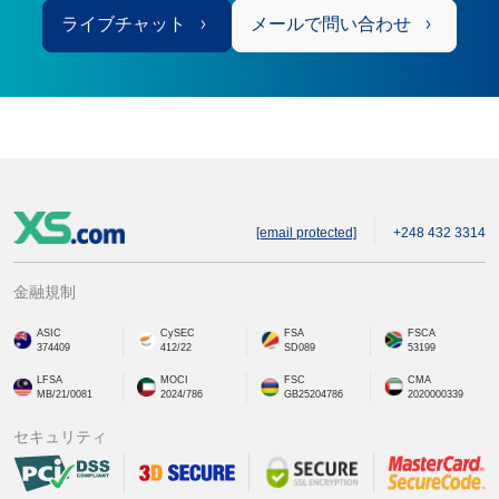
ライブチャット
メールで問い合わせ
[email protected]
+248 432 3314
金融規制
ASIC
CySEC
FSA
FSCA
374409
412/22
SD089
53199
LFSA
MOCI
FSC
CMA
MB/21/0081
2024/786
GB25204786
2020000339
セキュリティ