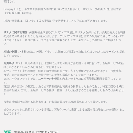
部門です。
Ficupay Ltd は、キプロス共和国の法律に基づいて法人化された、XSグループの決済代行会社です。
（登録番号HE 433983) 。
上記の事業体は、XSブランド及び商標の下で活動することを正式に許可されています。
リスクに関する警告:
外国為替金取引やデリバティブ取引は高リスクを伴います。損失に耐えうる範囲
の資金でお取引されることをお勧め致します。デリバティブ取引は全ての投資家に適しているわけで
はございません。取引に伴うリスクを充分に理解された上で、必要に応じて専門家にご相談くださ
い。
地域の制限 :
XS Brandは、米国、イラン、北朝鮮など特定の地域にお住まいの方にはサービスを提供
していません。
免責事項:
XSは、現地の法律または規制に反する可能性がある国・地域において、金融サービスの勧
誘とみなされるいかなる行為も行っておりません。
本ウェブサイト上の情報は、特定の国や地域に居住する方々を対象とするものではなく、投資助言、
推奨、または金融サービスや投資活動への勧誘を構成するものではありません。
また、本ウェブサイトでは、ユーザーの利便性を向上させるために多言語翻訳機能を提供していま
す。
英語以外の言語への翻訳は、あくまで情報提供と利便性を目的としたものであり、特定の国や地域に
居住する個人に対し、金融サービスを提供、推奨、または勧誘することを意図したものではありませ
ん。
投資家補償制度に関する規制条項は、お客様が関与するXS事業体によって異なります。
当ウェブサイトに掲載されている情報は、XSグループの書面による許諾を得た場合にのみ複製するこ
とができます。
無断転載禁止 ©2010 - 2026