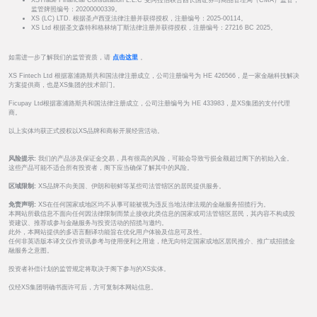
XSTrade Financial Consultation L.L.C 受阿拉伯联合酋长国证券与商品管理局（CMA）监管，
监管牌照编号：20200000339。
XS (LC) LTD. 根据圣卢西亚法律注册并获得授权，注册编号：2025-00114。
XS Ltd 根据圣文森特和格林纳丁斯法律注册并获得授权，注册编号：27216 BC 2025。
如需进一步了解我们的监管资质，请
点击这里
。
XS Fintech Ltd 根据塞浦路斯共和国法律注册成立，公司注册编号为 HE 426566，是一家金融科技解决
方案提供商，也是XS集团的技术部门。
Ficupay Ltd根据塞浦路斯共和国法律注册成立，公司注册编号为 HE 433983，是XS集团的支付代理
商。
以上实体均获正式授权以XS品牌和商标开展经营活动。
风险提示:
我们的产品涉及保证金交易，具有很高的风险，可能会导致亏损金额超过阁下的初始入金。
这些产品可能不适合所有投资者，阁下应当确保了解其中的风险。
区域限制:
XS品牌不向美国、伊朗和朝鲜等某些司法管辖区的居民提供服务。
免责声明:
XS在任何国家或地区均不从事可能被视为违反当地法律法规的金融服务招揽行为。
本网站所载信息不面向任何因法律限制而禁止接收此类信息的国家或司法管辖区居民，其内容不构成投
资建议、推荐或参与金融服务与投资活动的招揽与邀约。
此外，本网站提供的多语言翻译功能旨在优化用户体验及信息可及性。
任何非英语版本译文仅作资讯参考与使用便利之用途，绝无向特定国家或地区居民推介、推广或招揽金
融服务之意图。
投资者补偿计划的监管规定将取决于阁下参与的XS实体。
仅经XS集团明确书面许可后，方可复制本网站信息。