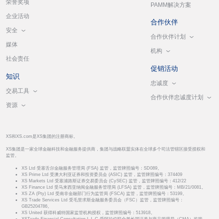
荣誉奖项
PAMM解决方案
企业活动
合作伙伴
安全
合作伙伴计划
媒体
机构
社会责任
促销活动
知识
忠诚度
交易工具
合作伙伴忠诚度计划
资源
XS和XS.com是XS集团的注册商标。
XS集团是一家全球金融科技和金融服务提供商，集团与战略联盟实体在全球多个司法管辖区接受授权和
监管。
XS Ltd 受塞舌尔金融服务管理局 (FSA) 监管，监管牌照编号：SD089。
XS Prime Ltd 受澳大利亚证券和投资委员会 (ASIC) 监管，监管牌照编号：374409
XS Markets Ltd 受塞浦路斯证券交易委员会 (CySEC) 监管，监管牌照编号：412/22
XS Finance Ltd 受马来西亚纳闽金融服务管理局 (LFSA) 监管，监管牌照编号：MB/21/0081。
XS ZA (Pty) Ltd 受南非金融部门行为监管局 (FSCA) 监管，监管牌照编号：53199。
XS Trade Services Ltd 受毛里求斯金融服务委员会（FSC）监管，监管牌照编号：
GB25204786。
XS United 获得科威特国家监管机构授权，监管牌照编号：513918。